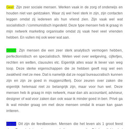
Geel
: Zijn zeer sociale mensen. Werken vaak in de zorg of onderwijs en
houden niet van geldzaken. Waar zij wel heel sterk in zijn, zijn contacten
leggen omdat zij iedereen als hun vriend zien. Zijn vaak wel wat
socialistisch / communistisch ingesteld. Deze type mensen heb ik graag in
mijn netwerk marketing organisatie omdat zij vaak heel veel vrienden
hebben. En vullen mij ook weer wat aan.
Groen
: Zijn mensen die een zeer sterk analytisch vermogen hebben,
perfectionistisch en specialistisch. Weten veel over wetgeving, cijfertjes,
rechten en wetten, clausules etc. Eigenlijk alles waar ik liever van weg
loop. Deze sterke eigenschappen die ze hebben geeft nog wel een
zwakheid met ze mee. Dat is namelijk dat ze nogal bureaucratisch kunnen
zijn en zijn ze goed in muggenzifterij. Door zeuren over zaken die
eigenlijk helemaal niet zo belangrijk zijn, maar voor hun wel. Deze
mensen heb ik graag in mijn netwerk, maar dan als accountant, adviseur,
designer of wat voor zaken dan ook waar ik minder goed in ben. Privé ga
ik wat minder graag om met deze mensen omdat ik eraan kan gaan
irriteren.
Blauw
: Dit zijn de feestbeesten. Mensen die het leven als 1 groot feest