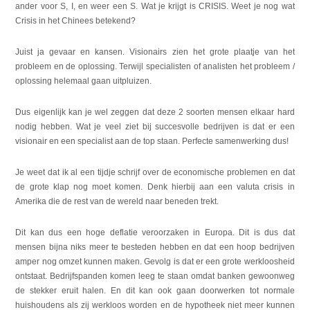
ander voor S, I, en weer een S. Wat je krijgt is CRISIS. Weet je nog wat
Crisis in het Chinees betekend?
Juist ja gevaar en kansen. Visionairs zien het grote plaatje van het
probleem en de oplossing. Terwijl specialisten of analisten het probleem /
oplossing helemaal gaan uitpluizen.
Dus eigenlijk kan je wel zeggen dat deze 2 soorten mensen elkaar hard
nodig hebben. Wat je veel ziet bij succesvolle bedrijven is dat er een
visionair en een specialist aan de top staan. Perfecte samenwerking dus!
Je weet dat ik al een tijdje schrijf over de economische problemen en dat
de grote klap nog moet komen. Denk hierbij aan een valuta crisis in
Amerika die de rest van de wereld naar beneden trekt.
Dit kan dus een hoge deflatie veroorzaken in Europa. Dit is dus dat
mensen bijna niks meer te besteden hebben en dat een hoop bedrijven
amper nog omzet kunnen maken. Gevolg is dat er een grote werkloosheid
ontstaat. Bedrijfspanden komen leeg te staan omdat banken gewoonweg
de stekker eruit halen. En dit kan ook gaan doorwerken tot normale
huishoudens als zij werkloos worden en de hypotheek niet meer kunnen