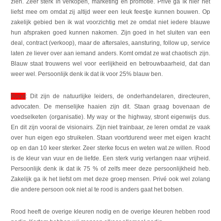
zien. Zeer sterk in verkopen, marketing en promotie. Privé ga ik hier het
liefst mee om omdat zij altijd weer een leuk feestje kunnen bouwen. Op
zakelijk gebied ben ik wat voorzichtig met ze omdat niet iedere blauwe
hun afspraken goed kunnen nakomen. Zijn goed in het sluiten van een
deal, contract (verkoop), maar de aftersales, aansturing, follow up, service
laten ze liever over aan iemand anders. Komt omdat ze wat chaotisch zijn.
Blauw staat trouwens wel voor eerlijkheid en betrouwbaarheid, dat dan
weer wel. Persoonlijk denk ik dat ik voor 25% blauw ben.
Rood
: Dit zijn de natuurlijke leiders, de onderhandelaren, directeuren,
advocaten. De menselijke haaien zijn dit. Staan graag bovenaan de
voedselketen (organisatie). My way or the highway, stront eigenwijs dus.
En dit zijn vooral de visionairs. Zijn niet trainbaar, ze leren omdat ze vaak
over hun eigen ego struikelen. Staan voortdurend weer met eigen kracht
op en dan 10 keer sterker. Zeer sterke focus en weten wat ze willen. Rood
is de kleur van vuur en de liefde. Een sterk vurig verlangen naar vrijheid.
Persoonlijk denk ik dat ik 75 % of zelfs meer deze persoonlijkheid heb.
Zakelijk ga ik het liefst om met deze groep mensen. Privé ook wel zolang
die andere persoon ook niet al te rood is anders gaat het botsen.
Rood heeft de overige kleuren nodig en de overige kleuren hebben rood