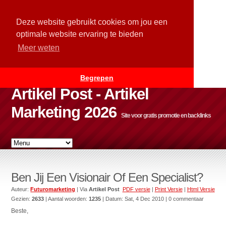
Deze website gebruikt cookies om jou een
optimale website ervaring te bieden
Meer weten
Begrepen
Artikel Post - Artikel
Marketing 2026
Site voor gratis promotie en backlinks
Ben Jij Een Visionair Of Een Specialist?
Auteur:
Futuromarketing
| Via
Artikel Post
PDF versie
|
Print Versie
|
Html Versie
Gezien:
2633
| Aantal woorden:
1235
| Datum:
Sat, 4 Dec 2010
| 0 commentaar
Beste,