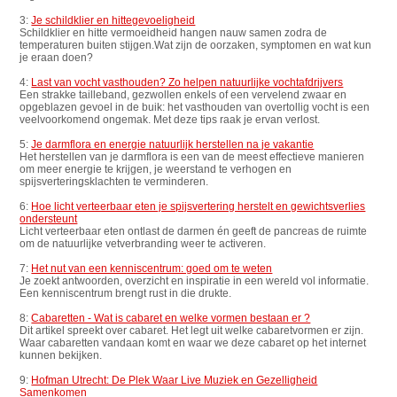
3:
Je schildklier en hittegevoeligheid
Schildklier en hitte vermoeidheid hangen nauw samen zodra de
temperaturen buiten stijgen.Wat zijn de oorzaken, symptomen en wat kun
je eraan doen?
4:
Last van vocht vasthouden? Zo helpen natuurlijke vochtafdrijvers
Een strakke tailleband, gezwollen enkels of een vervelend zwaar en
opgeblazen gevoel in de buik: het vasthouden van overtollig vocht is een
veelvoorkomend ongemak. Met deze tips raak je ervan verlost.
5:
Je darmflora en energie natuurlijk herstellen na je vakantie
Het herstellen van je darmflora is een van de meest effectieve manieren
om meer energie te krijgen, je weerstand te verhogen en
spijsverteringsklachten te verminderen.
6:
Hoe licht verteerbaar eten je spijsvertering herstelt en gewichtsverlies
ondersteunt
Licht verteerbaar eten ontlast de darmen én geeft de pancreas de ruimte
om de natuurlijke vetverbranding weer te activeren.
7:
Het nut van een kenniscentrum: goed om te weten
Je zoekt antwoorden, overzicht en inspiratie in een wereld vol informatie.
Een kenniscentrum brengt rust in die drukte.
8:
Cabaretten - Wat is cabaret en welke vormen bestaan er ?
Dit artikel spreekt over cabaret. Het legt uit welke cabaretvormen er zijn.
Waar cabaretten vandaan komt en waar we deze cabaret op het internet
kunnen bekijken.
9:
Hofman Utrecht: De Plek Waar Live Muziek en Gezelligheid
Samenkomen