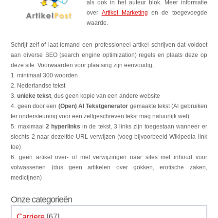
als ook in het auteur blok. Meer informatie
over
Artikel Marketing
en de toegevoegde
waarde.
Schrijf zelf of laat iemand een professioneel artikel schrijven dat voldoet
aan diverse SEO (search engine optimization) regels en plaats deze op
deze site. Voorwaarden voor plaatsing zijn eenvoudig;
1. minimaal 300 woorden
2. Nederlandse tekst
3.
unieke tekst
, dus geen kopie van een andere website
4. geen door een
(Open) AI Tekstgenerator
gemaakte tekst (AI gebruiken
ter ondersteuning voor een zelfgeschreven tekst mag natuurlijk wel)
5. maximaal
2 hyperlinks
in de tekst, 3 links zijn toegestaan wanneer er
slechts 2 naar dezelfde URL verwijzen (voeg bijvoorbeeld Wikipedia link
toe)
6. geen artikel over- of met verwijzingen naar sites met inhoud voor
volwassenen (dus geen artikelen over gokken, erotische zaken,
medicijnen)
Onze categorieën
Carriere
[67]