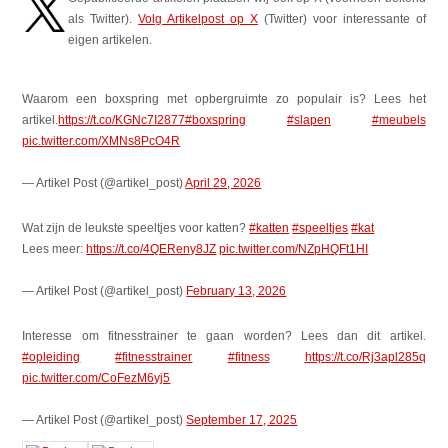
als Twitter).
Volg Artikelpost op X
(Twitter) voor interessante of
eigen artikelen.
Waarom een boxspring met opbergruimte zo populair is? Lees het
artikel.
https://t.co/KGNc7I2877
#boxspring
#slapen
#meubels
pic.twitter.com/XMNs8PcO4R
— Artikel Post (@artikel_post)
April 29, 2026
Wat zijn de leukste speeltjes voor katten?
#katten
#speeltjes
#kat
Lees meer:
https://t.co/4QEReny8JZ
pic.twitter.com/NZpHQFt1HI
— Artikel Post (@artikel_post)
February 13, 2026
Interesse om fitnesstrainer te gaan worden? Lees dan dit artikel.
#opleiding
#fitnesstrainer
#fitness
https://t.co/Rj3apl285q
pic.twitter.com/CoFezM6yj5
— Artikel Post (@artikel_post)
September 17, 2025