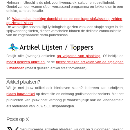
Hofman in Utrecht is dé plek voor livemuziek, cultuur en gezelligheid.
Geniet van een warme sfeer, verrassend programma en lekker eten in een
unieke, centrale locatie.
10:
Waarom hardnekkige darmklachten en een trage stofwisseling zelden
op zichzelf staan
De werkelijke oorzaak ligt fysiologisch gezien vaak een stapje hoger in de
spijsverteringsketen, dieper verscholen binnen de delicate communicatie
van de zogenaamde darm-pancreasas.
Bekijk alle (overige) artikelen
op volgorde van plaatsing
. Of bekijk de
meest gelezen artikelen
, of de
meest gelezen artikelen van de afgelopen
2 maanden
(meest gelezen artikel staat bovenaan).
Artikel plaatsen?
Wil je met jouw artikel ook hierboven staan? Iedereen kan schrijven,
plaats jouw artikel
op deze site en ontvang gratis meer bezoekers. Met het
publiceren van jouw post verhoog je waarschijnlijk ook de vindbaarheid
als onderdeel van jouw SEO inspanningen.
Posts op X
Gepubliceerde artikelen plaatsen wij ook op X (voorheen bekend