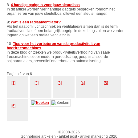
8:
4 handige gadgets voor jouw sleutelbos
In dit artikel worden vier handige gadgets besproken rondom het
organiseren van jouw sleutelbos, oftewel een sleutelhanger.
9:
Wat is een radiaalventilator?
Als het gaat om luchttechniek en ventilatiesystemen dan is de term
‘radiaalventilator’ een belangrijk begrip. In deze blog zullen we verder
ingaan op wat een radiaalventilator is
10:
Tips voor het verbeteren van de productiviteit van
boorfreesmachines
in deze blog ontdekken we produktiviteitsverhoging van saaie
freesmachines door modern gereedschap, geoptimaliseerde
snijparameters, preventief onderhoud en automatisering.
Pagina 1 van 6
[1]
[2]
[3]
[4]
[5]
[6]
©2008-
2026
technologie artikelen - artikel post - artikel marketing 2026