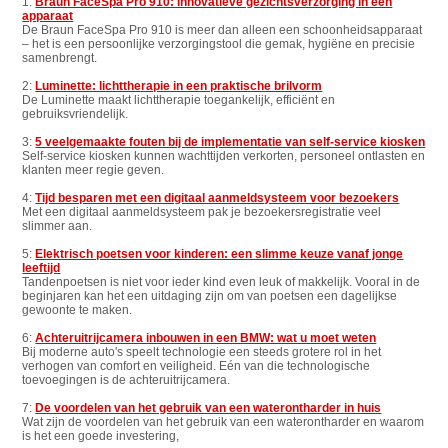
1:
Braun FaceSpa Pro 910: innovatieve gezichtsverzorging in één
apparaat
De Braun FaceSpa Pro 910 is meer dan alleen een schoonheidsapparaat
– het is een persoonlijke verzorgingstool die gemak, hygiëne en precisie
samenbrengt.
2:
Luminette: lichttherapie in een praktische brilvorm
De Luminette maakt lichttherapie toegankelijk, efficiënt en
gebruiksvriendelijk.
3:
5 veelgemaakte fouten bij de implementatie van self-service kiosken
Self-service kiosken kunnen wachttijden verkorten, personeel ontlasten en
klanten meer regie geven.
4:
Tijd besparen met een digitaal aanmeldsysteem voor bezoekers
Met een digitaal aanmeldsysteem pak je bezoekersregistratie veel
slimmer aan.
5:
Elektrisch poetsen voor kinderen: een slimme keuze vanaf jonge
leeftijd
Tandenpoetsen is niet voor ieder kind even leuk of makkelijk. Vooral in de
beginjaren kan het een uitdaging zijn om van poetsen een dagelijkse
gewoonte te maken.
6:
Achteruitrijcamera inbouwen in een BMW: wat u moet weten
Bij moderne auto's speelt technologie een steeds grotere rol in het
verhogen van comfort en veiligheid. Eén van die technologische
toevoegingen is de achteruitrijcamera.
7:
De voordelen van het gebruik van een waterontharder in huis
Wat zijn de voordelen van het gebruik van een waterontharder en waarom
is het een goede investering,