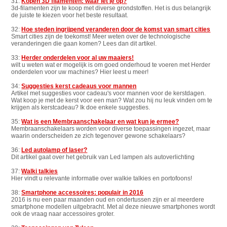
31:
Kopen 3D filamenten: waar let je op?
3d-filamenten zijn te koop met diverse grondstoffen. Het is dus belangrijk
de juiste te kiezen voor het beste resultaat.
32:
Hoe steden ingrijpend veranderen door de komst van smart cities
Smart cities zijn de toekomst! Meer weten over de technologische
veranderingen die gaan komen? Lees dan dit artikel.
33:
Herder onderdelen voor al uw maaiers!
wilt u weten wat er mogelijk is om goed onderhoud te voeren met Herder
onderdelen voor uw machines? Hier leest u meer!
34:
Suggesties kerst cadeaus voor mannen
Artikel met suggesties voor cadeau's voor mannen voor de kerstdagen.
Wat koop je met de kerst voor een man? Wat zou hij nu leuk vinden om te
krijgen als kerstcadeau? Ik doe enkele suggesties.
35:
Wat is een Membraanschakelaar en wat kun je ermee?
Membraanschakelaars worden voor diverse toepassingen ingezet, maar
waarin onderscheiden ze zich tegenover gewone schakelaars?
36:
Led autolamp of laser?
Dit artikel gaat over het gebruik van Led lampen als autoverlichting
37:
Walki talkies
Hier vindt u relevante informatie over walkie talkies en portofoons!
38:
Smartphone accessoires: populair in 2016
2016 is nu een paar maanden oud en ondertussen zijn er al meerdere
smartphone modellen uitgebracht. Met al deze nieuwe smartphones wordt
ook de vraag naar accessoires groter.