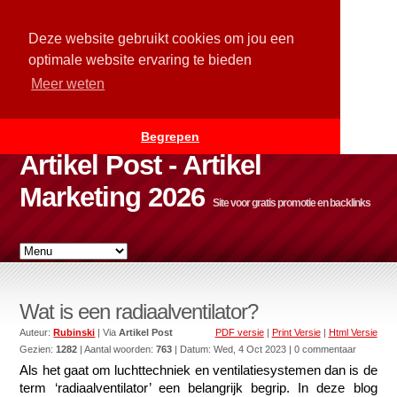
Deze website gebruikt cookies om jou een
optimale website ervaring te bieden
Meer weten
Begrepen
Artikel Post - Artikel
Marketing 2026
Site voor gratis promotie en backlinks
Wat is een radiaalventilator?
Auteur:
Rubinski
| Via
Artikel Post
PDF versie
|
Print Versie
|
Html Versie
Gezien:
1282
| Aantal woorden:
763
| Datum:
Wed, 4 Oct 2023
| 0 commentaar
Als het gaat om luchttechniek en ventilatiesystemen dan is de 
term ‘radiaalventilator’ een belangrijk begrip. In deze blog 