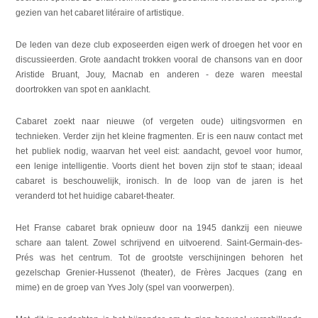
gezien van het cabaret litéraire of artistique.
De leden van deze club exposeerden eigen werk of droegen het voor en
discussieerden. Grote aandacht trokken vooral de chansons van en door
Aristide Bruant, Jouy, Macnab en anderen - deze waren meestal
doortrokken van spot en aanklacht.
Cabaret zoekt naar nieuwe (of vergeten oude) uitingsvormen en
technieken. Verder zijn het kleine fragmenten. Er is een nauw contact met
het publiek nodig, waarvan het veel eist: aandacht, gevoel voor humor,
een lenige intelligentie. Voorts dient het boven zijn stof te staan; ideaal
cabaret is beschouwelijk, ironisch. In de loop van de jaren is het
veranderd tot het huidige cabaret-theater.
Het Franse cabaret brak opnieuw door na 1945 dankzij een nieuwe
schare aan talent. Zowel schrijvend en uitvoerend. Saint-Germain-des-
Prés was het centrum. Tot de grootste verschijningen behoren het
gezelschap Grenier-Hussenot (theater), de Frères Jacques (zang en
mime) en de groep van Yves Joly (spel van voorwerpen).