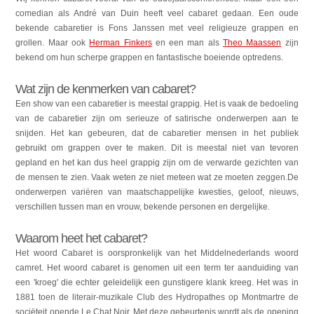
comedian als André van Duin heeft veel cabaret gedaan. Een oude
bekende cabaretier is Fons Janssen met veel religieuze grappen en
grollen. Maar ook
Herman Finkers
en een man als
Theo Maassen
zijn
bekend om hun scherpe grappen en fantastische boeiende optredens.
Wat zijn de kenmerken van cabaret?
Een show van een cabaretier is meestal grappig. Het is vaak de bedoeling
van de cabaretier zijn om serieuze of satirische onderwerpen aan te
snijden. Het kan gebeuren, dat de cabaretier mensen in het publiek
gebruikt om grappen over te maken. Dit is meestal niet van tevoren
gepland en het kan dus heel grappig zijn om de verwarde gezichten van
de mensen te zien. Vaak weten ze niet meteen wat ze moeten zeggen.De
onderwerpen variëren van maatschappelijke kwesties, geloof, nieuws,
verschillen tussen man en vrouw, bekende personen en dergelijke.
Waarom heet het cabaret?
Het woord Cabaret is oorspronkelijk van het Middelnederlands woord
camret. Het woord cabaret is genomen uit een term ter aanduiding van
een 'kroeg' die echter geleidelijk een gunstigere klank kreeg. Het was in
1881 toen de literair-muzikale Club des Hydropathes op Montmartre de
sociëteit opende Le Chat Noir. Met deze gebeurtenis wordt als de opening