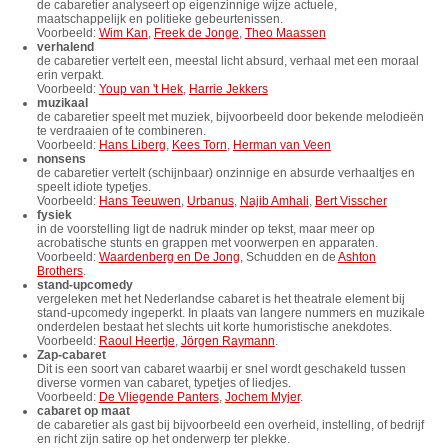
de cabaretier analyseert op eigenzinnige wijze actuele,
maatschappelijk en politieke gebeurtenissen.
Voorbeeld:
Wim Kan
,
Freek de Jonge
,
Theo Maassen
verhalend
de cabaretier vertelt een, meestal licht absurd, verhaal met een moraal
erin verpakt.
Voorbeeld:
Youp van 't Hek
,
Harrie Jekkers
muzikaal
de cabaretier speelt met muziek, bijvoorbeeld door bekende melodieën
te verdraaien of te combineren.
Voorbeeld:
Hans Liberg
,
Kees Torn
,
Herman van Veen
nonsens
de cabaretier vertelt (schijnbaar) onzinnige en absurde verhaaltjes en
speelt idiote typetjes.
Voorbeeld:
Hans Teeuwen
,
Urbanus
,
Najib Amhali
,
Bert Visscher
fysiek
in de voorstelling ligt de nadruk minder op tekst, maar meer op
acrobatische stunts en grappen met voorwerpen en apparaten.
Voorbeeld:
Waardenberg en De Jong
, Schudden en de
Ashton
Brothers
.
stand-upcomedy
vergeleken met het Nederlandse cabaret is het theatrale element bij
stand-upcomedy ingeperkt. In plaats van langere nummers en muzikale
onderdelen bestaat het slechts uit korte humoristische anekdotes.
Voorbeeld:
Raoul Heertje
,
Jörgen Raymann
.
Zap-cabaret
Dit is een soort van cabaret waarbij er snel wordt geschakeld tussen
diverse vormen van cabaret, typetjes of liedjes.
Voorbeeld:
De Vliegende Panters
,
Jochem Myjer
.
cabaret op maat
de cabaretier als gast bij bijvoorbeeld een overheid, instelling, of bedrijf
en richt zijn satire op het onderwerp ter plekke.