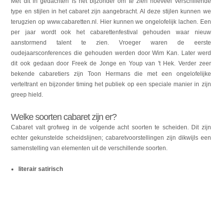
Met dit in gedachten is het bijzonder om te zien hoeveel verschillende
type en stijlen in het cabaret zijn aangebracht. Al deze stijlen kunnen we
terugzien op www.cabaretten.nl. Hier kunnen we ongelofelijk lachen. Een
per jaar wordt ook het cabarettenfestival gehouden waar nieuw
aanstormend talent te zien. Vroeger waren de eerste
oudejaarsconferences die gehouden werden door Wim Kan. Later werd
dit ook gedaan door Freek de Jonge en Youp van 't Hek. Verder zeer
bekende cabaretiers zijn Toon Hermans die met een ongelofelijke
verteltrant en bijzonder timing het publiek op een speciale manier in zijn
greep hield.
Welke soorten cabaret zijn er?
Cabaret valt grofweg in de volgende acht soorten te scheiden. Dit zijn
echter gekunstelde scheidslijnen; cabaretvoorstellingen zijn dikwijls een
samenstelling van elementen uit de verschillende soorten.
literair satirisch