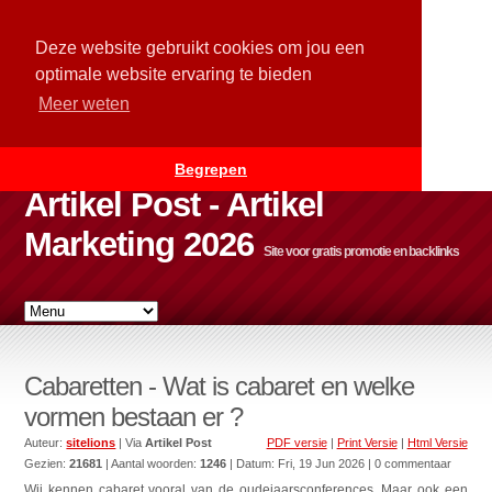
Deze website gebruikt cookies om jou een
optimale website ervaring te bieden
Meer weten
Begrepen
Artikel Post - Artikel
Marketing 2026
Site voor gratis promotie en backlinks
Cabaretten - Wat is cabaret en welke
vormen bestaan er ?
Auteur:
sitelions
| Via
Artikel Post
PDF versie
|
Print Versie
|
Html Versie
Gezien:
21681
| Aantal woorden:
1246
| Datum:
Fri, 19 Jun 2026
| 0 commentaar
Wij kennen cabaret vooral van de oudejaarsconferences. Maar ook een