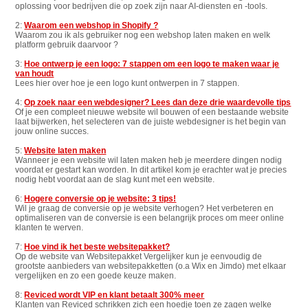
oplossing voor bedrijven die op zoek zijn naar AI-diensten en -tools.
2:
Waarom een webshop in Shopify ?
Waarom zou ik als gebruiker nog een webshop laten maken en welk
platform gebruik daarvoor ?
3:
Hoe ontwerp je een logo: 7 stappen om een logo te maken waar je
van houdt
Lees hier over hoe je een logo kunt ontwerpen in 7 stappen.
4:
Op zoek naar een webdesigner? Lees dan deze drie waardevolle tips
Of je een compleet nieuwe website wil bouwen of een bestaande website
laat bijwerken, het selecteren van de juiste webdesigner is het begin van
jouw online succes.
5:
Website laten maken
Wanneer je een website wil laten maken heb je meerdere dingen nodig
voordat er gestart kan worden. In dit artikel kom je erachter wat je precies
nodig hebt voordat aan de slag kunt met een website.
6:
Hogere conversie op je website: 3 tips!
Wil je graag de conversie op je website verhogen? Het verbeteren en
optimaliseren van de conversie is een belangrijk proces om meer online
klanten te werven.
7:
Hoe vind ik het beste websitepakket?
Op de website van Websitepakket Vergelijker kun je eenvoudig de
grootste aanbieders van websitepakketten (o.a Wix en Jimdo) met elkaar
vergelijken en zo een goede keuze maken.
8:
Reviced wordt VIP en klant betaalt 300% meer
Klanten van Reviced schrikken zich een hoedje toen ze zagen welke