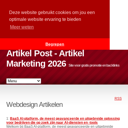
Deze website gebruikt cookies om jou een
optimale website ervaring te bieden
Meer weten
Begrepen
Artikel Post - Artikel
Marketing 2026
Site voor gratis promotie en backlinks
RSS
Webdesign Artikelen
1:
BaaS AI-platform, de meest geavanceerde en uitgebreide oplossing
voor bedrijven die op zoek zijn naar AI-diensten en -tools
Welkom bij BaaS AI-platform, de meest geavanceerde en uitgebreide