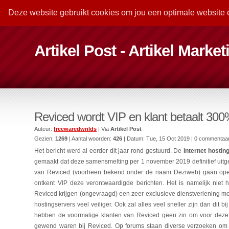
Deze website gebruikt cookies om jou een optimale website 
Artikel Post - Artikel Marke
Reviced wordt VIP en klant betaalt 30
Auteur:
freewaredwnlds
| Via
Artikel Post
Gezien:
1269
| Aantal woorden:
426
| Datum:
Tue, 15 Oct 2019
| 0 commentaa
Het bericht werd al eerder dit jaar rond gestuurd. De
internet hostin
gemaakt dat deze samensmelting per 1 november 2019 definitief uitge
van Reviced (voorheen bekend onder de naam Deziweb) gaan opeen
ontkent VIP deze verontwaardigde berichten. Het is namelijk niet 
Reviced krijgen (ongevraagd) een zeer exclusieve dienstverlening m
hostingservers veel veiliger. Ook zal alles veel sneller zijn dan dit 
hebben de voormalige klanten van Reviced geen zin om voor deze v
gewend waren bij Reviced. Op forums staan diverse verzoeken om