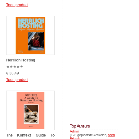
Toon product
Herrlich Hosting
★
★
★
★
★
€ 38,49
Toon product
Top Auteurs
Admin
The Konfekt Guide To
[128 geplaatste Artikelen]
feed
BrianA