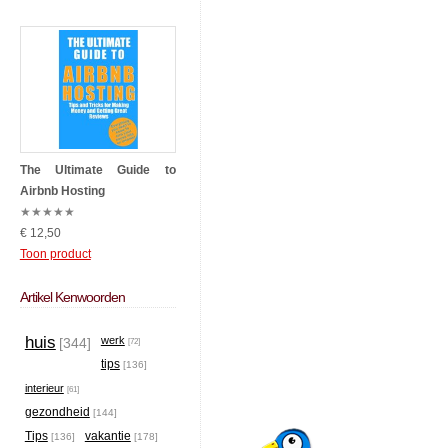
The Ultimate Guide to
Airbnb Hosting
★
★
★
★
★
€ 12,50
Toon product
Artikel Kenwoorden
huis
werk
[344]
[72]
tips
[136]
interieur
[61]
gezondheid
[144]
Tips
vakantie
[136]
[178]