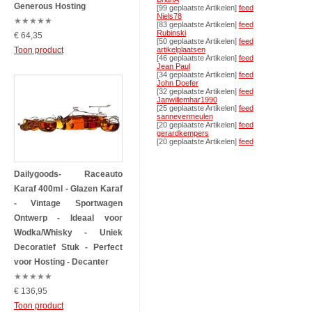
Generous Hosting
[99 geplaatste Artikelen]
feed
Niels78
★
★
★
★
★
[83 geplaatste Artikelen]
feed
Rubinski
€ 64,35
[50 geplaatste Artikelen]
feed
Toon product
artikelplaatsen
[46 geplaatste Artikelen]
feed
Jean Paul
[34 geplaatste Artikelen]
feed
John Doefer
[32 geplaatste Artikelen]
feed
Janwillemhar1990
[25 geplaatste Artikelen]
feed
sannevermeulen
[20 geplaatste Artikelen]
feed
gerardkempers
[20 geplaatste Artikelen]
feed
Dailygoods- Raceauto
Karaf 400ml - Glazen Karaf
- Vintage Sportwagen
Ontwerp - Ideaal voor
Wodka/Whisky - Uniek
Decoratief Stuk - Perfect
voor Hosting - Decanter
★
★
★
★
★
€ 136,95
Toon product