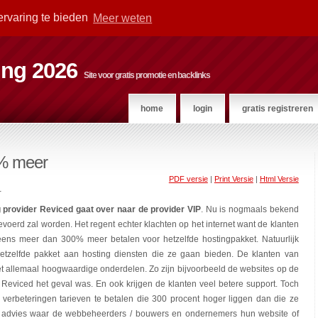
ervaring te bieden
Meer weten
ting 2026
Site voor gratis promotie en backlinks
home
login
gratis registreren
0% meer
PDF versie
|
Print Versie
|
Html Versie
r
g provider Reviced gaat over naar de provider VIP
. Nu is nogmaals bekend
voerd zal worden. Het regent echter klachten op het internet want de klanten
s meer dan 300% meer betalen voor hetzelfde hostingpakket. Natuurlijk
hetzelfde pakket aan hosting diensten die ze gaan bieden. De klanten van
et allemaal hoogwaardige onderdelen. Zo zijn bijvoorbeeld de websites op de
bij Reviced het geval was. En ook krijgen de klanten veel betere support. Toch
erbeteringen tarieven te betalen die 300 procent hoger liggen dan die ze
 advies waar de webbeheerders / bouwers en ondernemers hun website of