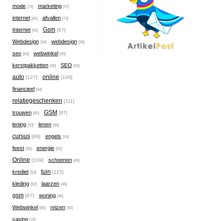
mode
marketing
[74]
[57]
internet
afvallen
[81]
[73]
Gsm
Internet
[87]
[81]
Webdesign
webdesign
[56]
[56]
seo
webwinkel
[63]
[65]
kerstpakketten
SEO
[56]
[63]
auto
online
[127]
[109]
financieel
[84]
relatiegeschenken
[111]
GSM
trouwen
[87]
[60]
lening
lenen
[53]
[68]
cursus
engels
[86]
[54]
feest
energie
[50]
[52]
Online
schoenen
[109]
[69]
tuin
krediet
[115]
[53]
kleding
laarzen
[52]
[46]
gsm
woning
[87]
[46]
Webwinkel
reizen
[65]
[50]
casino
[78]