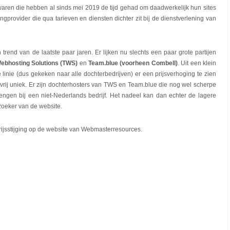
aren die hebben al sinds mei 2019 de tijd gehad om daadwerkelijk hun sites
gprovider die qua tarieven en diensten dichter zit bij de dienstverlening van
rend van de laatste paar jaren. Er lijken nu slechts een paar grote partijen
Webhosting Solutions (TWS)
en
Team.blue (voorheen Combell)
. Uit een klein
linie (dus gekeken naar alle dochterbedrijven) er een prijsverhoging te zien
 vrij uniek. Er zijn dochterhosters van TWS en Team.blue die nog wel scherpe
engen bij een niet-Nederlands bedrijf. Het nadeel kan dan echter de lagere
ezoeker van de website.
ijsstijging op de website van Webmasterresources.