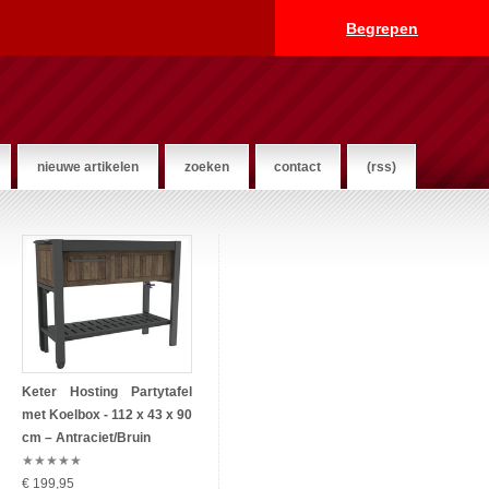
Begrepen
nieuwe artikelen
zoeken
contact
(rss)
Keter Hosting Partytafel
met Koelbox - 112 x 43 x 90
cm – Antraciet/Bruin
★
★
★
★
★
€ 199,95