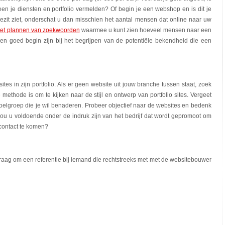
lleen je diensten en portfolio vermelden? Of begin je een webshop en is dit je
ezit ziet, onderschat u dan misschien het aantal mensen dat online naar uw
et plannen van zoekwoorden
waarmee u kunt zien hoeveel mensen naar een
 goed begin zijn bij het begrijpen van de potentiële bekendheid die een
tes in zijn portfolio. Als er geen website uit jouw branche tussen staat, zoek
ethode is om te kijken naar de stijl en ontwerp van portfolio sites. Vergeet
oelgroep die je wil benaderen. Probeer objectief naar de websites en bedenk
Zou u voldoende onder de indruk zijn van het bedrijf dat wordt gepromoot om
contact te komen?
Vraag om een referentie bij iemand die rechtstreeks met met de websitebouwer