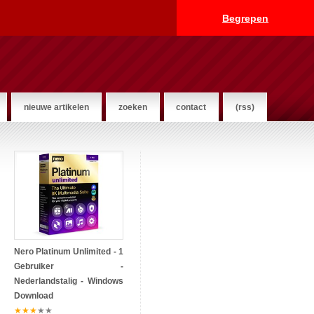
Begrepen
nieuwe artikelen
zoeken
contact
(rss)
Nero Platinum Unlimited - 1
Gebruiker -
Nederlandstalig - Windows
Download
★
★
★
★
★