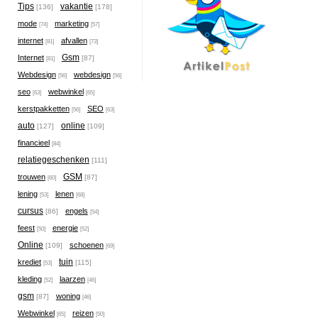
Tips
vakantie
[136]
[178]
mode
marketing
[74]
[57]
internet
afvallen
[81]
[73]
Gsm
Internet
[87]
[81]
Webdesign
webdesign
[56]
[56]
seo
webwinkel
[63]
[65]
kerstpakketten
SEO
[56]
[63]
auto
online
[127]
[109]
financieel
[84]
relatiegeschenken
[111]
GSM
trouwen
[87]
[60]
lening
lenen
[53]
[68]
cursus
engels
[86]
[54]
feest
energie
[50]
[52]
Online
schoenen
[109]
[69]
tuin
krediet
[115]
[53]
kleding
laarzen
[52]
[46]
gsm
woning
[87]
[46]
Webwinkel
reizen
[65]
[50]