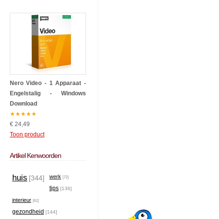
Nero Video - 1 Apparaat -
Engelstalig - Windows
Download
★
★
★
★
★
€ 24,49
Toon product
Artikel Kenwoorden
huis
werk
[344]
[72]
tips
[136]
interieur
[61]
gezondheid
[144]