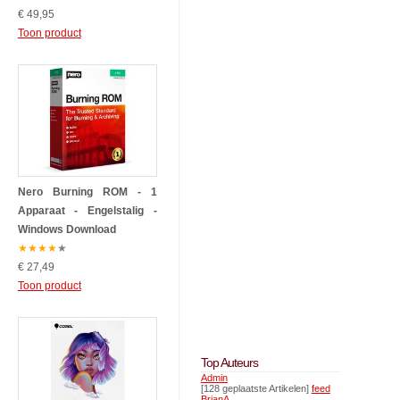
€ 49,95
Toon product
Nero Burning ROM - 1
Apparaat - Engelstalig -
Windows Download
★
★
★
★
★
€ 27,49
Toon product
Top Auteurs
Admin
[128 geplaatste Artikelen]
feed
BrianA