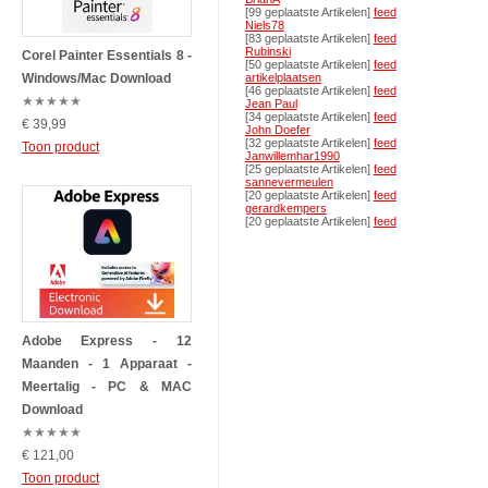
[99 geplaatste Artikelen]
feed
Niels78
[83 geplaatste Artikelen]
feed
Rubinski
Corel Painter Essentials 8 -
[50 geplaatste Artikelen]
feed
Windows/Mac Download
artikelplaatsen
[46 geplaatste Artikelen]
feed
★
★
★
★
★
Jean Paul
[34 geplaatste Artikelen]
feed
€ 39,99
John Doefer
[32 geplaatste Artikelen]
feed
Toon product
Janwillemhar1990
[25 geplaatste Artikelen]
feed
sannevermeulen
[20 geplaatste Artikelen]
feed
gerardkempers
[20 geplaatste Artikelen]
feed
Adobe Express - 12
Maanden - 1 Apparaat -
Meertalig - PC & MAC
Download
★
★
★
★
★
€ 121,00
Toon product