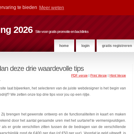
ervaring te bieden
Meer weten
ting 2026
Site voor gratis promotie en backlinks
home
login
gratis registreren
n deze drie waardevolle tips
PDF versie
|
Print Versie
|
Html Versie
r
te laat bijwerken, het selecteren van de juiste webdesigner is het begin van
ijf? We zetten onze top drie tips voor jou op een rijtje.
 Zij brengen het gewenste ontwerp en de functionaliteiten in kaart en maken
erekend door het aantal geraamde uren met het uurtarief te vermenigvuldigen.
ker als er grote verschillen zitten tussen de de bedragen van de verschillende
rschijnlijk rond de €400 per dag (of €50 per uur). Voordat je geld uitgeeft, is