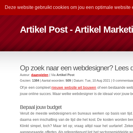
Deze website gebruikt cookies om jou een optimale website 
Artikel Post - Artikel Marke
Op zoek naar een webdesigner? Lees da
Auteur:
daangielen
| Via
Artikel Post
Gezien:
1384
| Aantal woorden:
509
| Datum:
Tue, 10 Aug 2021
| 0 commentaa
Of je een compleet
nieuwe website wil bouwen
of een bestaande websi
jouw online succes. Maar welke webdesigner is de ideaal voor jouw bedr
Bepaal jouw budget
Veruit de meeste webdesigners en bureaus werken op basis van tijd.
daarna een inschatting van de tijd die het kost. De kosten worden b
Klinkt simpel, toch? Maar let op; vraag altijd naar het uurtarief. Ze
aangevraagde offertes. Als referentiepunt ligt het sectorgemiddelde waa