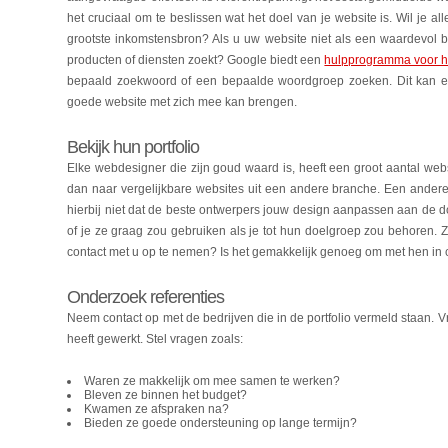
het cruciaal om te beslissen wat het doel van je website is. Wil je a
grootste inkomstensbron? Als u uw website niet als een waardevol b
producten of diensten zoekt? Google biedt een
hulpprogramma voor h
bepaald zoekwoord of een bepaalde woordgroep zoeken. Dit kan een
goede website met zich mee kan brengen.
Bekijk hun portfolio
Elke webdesigner die zijn goud waard is, heeft een groot aantal websi
dan naar vergelijkbare websites uit een andere branche. Een andere m
hierbij niet dat de beste ontwerpers jouw design aanpassen aan de d
of je ze graag zou gebruiken als je tot hun doelgroep zou behoren. 
contact met u op te nemen? Is het gemakkelijk genoeg om met hen in 
Onderzoek referenties
Neem contact op met de bedrijven die in de portfolio vermeld staan. 
heeft gewerkt. Stel vragen zoals:
Waren ze makkelijk om mee samen te werken?
Bleven ze binnen het budget?
Kwamen ze afspraken na?
Bieden ze goede ondersteuning op lange termijn?