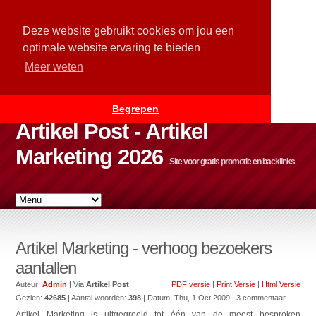
Deze website gebruikt cookies om jou een
optimale website ervaring te bieden
Meer weten
Begrepen
Artikel Post - Artikel
Marketing 2026
Site voor gratis promotie en backlinks
Artikel Marketing - verhoog bezoekers
aantallen
Auteur:
Admin
| Via
Artikel Post
PDF versie
|
Print Versie
|
Html Versie
Gezien:
42685
| Aantal woorden:
398
| Datum:
Thu, 1 Oct 2009
| 3 commentaar
Artikel Marketing is uitgegroeid tot één van de meest besproken