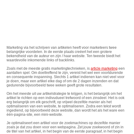
Marketing via het schrijven van artikelen heeft voor marketeers twee
belangrijke voordelen.
In de eerste plaats creëert het een grotere
bekendheid van de auteur en zijn / haar website.
Ten tweede biedt het
waardevolle inkomende links of backlinks.
Zoals met de meeste gratis marketingtechnieken, is
article marketing
een
aantallen spel.
Om doeltreffend te zijn, vereist het wel een voortdurende
en consequente inspanning.
Slechts 1 artikel indienen kan niet veel voor
je doen, maar een artikel elke dag of om de 2 dagen inzenden en dat
gedurende bijvoorbeeld twee weken geeft grote resultaten.
Om het meeste uit uw artikelstrategie te krijgen, is het belangrijk om het
artikel te richten op een indivudueel trefwoord of een zinsdeel.
Het is ook
erg belangrijk om elk geschrift, op vrijwel dezelfde manier als het
optimaliseren van een website, te optimaliseren.
Zodra een tekst wordt
ingediend, op bijvoorbeeld deze website, dan wordt het als het ware een
één-pagina-site, een mini-website.
Je optimaliseert een artikel voor de zoekmachines op dezelfde manier
zoals je dat zou doen voor een webpagina.
Zet jouw zoekwoord of zin in
de titel van het artikel, in het begin van de eerste paragraaf, in het begin