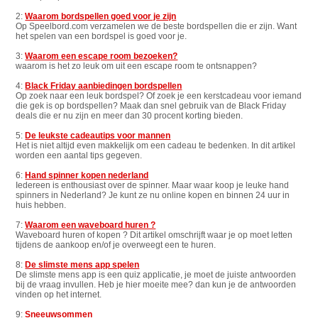
2:
Waarom bordspellen goed voor je zijn
Op Speelbord.com verzamelen we de beste bordspellen die er zijn. Want
het spelen van een bordspel is goed voor je.
3:
Waarom een escape room bezoeken?
waarom is het zo leuk om uit een escape room te ontsnappen?
4:
Black Friday aanbiedingen bordspellen
Op zoek naar een leuk bordspel? Of zoek je een kerstcadeau voor iemand
die gek is op bordspellen? Maak dan snel gebruik van de Black Friday
deals die er nu zijn en meer dan 30 procent korting bieden.
5:
De leukste cadeautips voor mannen
Het is niet altijd even makkelijk om een cadeau te bedenken. In dit artikel
worden een aantal tips gegeven.
6:
Hand spinner kopen nederland
Iedereen is enthousiast over de spinner. Maar waar koop je leuke hand
spinners in Nederland? Je kunt ze nu online kopen en binnen 24 uur in
huis hebben.
7:
Waarom een waveboard huren ?
Waveboard huren of kopen ? Dit artikel omschrijft waar je op moet letten
tijdens de aankoop en/of je overweegt een te huren.
8:
De slimste mens app spelen
De slimste mens app is een quiz applicatie, je moet de juiste antwoorden
bij de vraag invullen. Heb je hier moeite mee? dan kun je de antwoorden
vinden op het internet.
9:
Sneeuwsommen