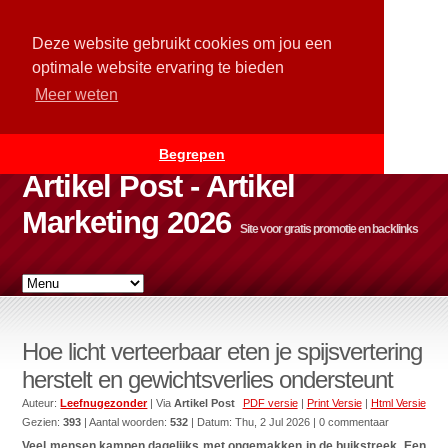
Deze website gebruikt cookies om jou een
optimale website ervaring te bieden
Meer weten
Begrepen
Artikel Post - Artikel
Marketing 2026
Site voor gratis promotie en backlinks
Hoe licht verteerbaar eten je spijsvertering
herstelt en gewichtsverlies ondersteunt
Auteur:
Leefnugezonder
| Via
Artikel Post
PDF versie
|
Print Versie
|
Html Versie
Gezien:
393
| Aantal woorden:
532
| Datum:
Thu, 2 Jul 2026
| 0 commentaar
Veel mensen kampen dagelijks met ongemakken in de buikstreek. Een