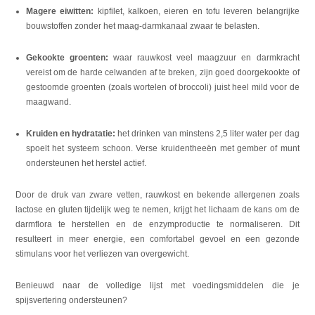
Magere eiwitten:
kipfilet, kalkoen, eieren en tofu leveren belangrijke
bouwstoffen zonder het maag-darmkanaal zwaar te belasten.
Gekookte groenten:
waar rauwkost veel maagzuur en darmkracht
vereist om de harde celwanden af te breken, zijn goed doorgekookte of
gestoomde groenten (zoals wortelen of broccoli) juist heel mild voor de
maagwand.
Kruiden en hydratatie:
het drinken van minstens 2,5 liter water per dag
spoelt het systeem schoon. Verse kruidentheeën met gember of munt
ondersteunen het herstel actief.
Door de druk van zware vetten, rauwkost en bekende allergenen zoals
lactose en gluten tijdelijk weg te nemen, krijgt het lichaam de kans om de
darmflora te herstellen en de enzymproductie te normaliseren. Dit
resulteert in meer energie, een comfortabel gevoel en een gezonde
stimulans voor het verliezen van overgewicht.
Benieuwd naar de volledige lijst met voedingsmiddelen die je
spijsvertering ondersteunen?