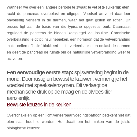
Wanneer we over een langere periode te zwaar, te vet of te suikerrijk eten,
raakt de pancreas overbelast en uitgeput. Voedsel arriveert daardoor
onvolledig verteerd in de darmen, waar het gaat gisten en rotten. Dit
proces ligt aan de basis van die typische opgezette buik. Daarnaast
reguleert de pancreas de bloedsuikerspiegel via insuline. Chronische
overbelasting leidt tot insulinepieken, een hormoon dat de vetverbranding
in de cellen effectief blokkeert. Licht verteerbaar eten ontlast de darmen
én geeft de pancreas de ruimte om de natuurlijke vetverbranding weer te
activeren.
Een eenvoudige eerste stap:
spijsvertering begint in de
mond. Door rustig en bewust te kauwen, vermeng je het
voedsel met speekselenzymen. Dit verlaagt de
mechanische druk op de maag en de alvleesklier
aanzienlijk.
Bewuste keuzes in de keuken
Overschakelen op een licht verteerbaar voedingspatroon betekent niet dat
eten saai hoeft te worden. Het draait om het maken van de juiste
biologische keuzes: