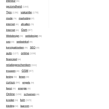
interieur
[61]
gezondheid
[144]
Tips
vakantie
[136]
[178]
mode
marketing
[74]
[57]
internet
afvallen
[81]
[73]
Gsm
Internet
[87]
[81]
Webdesign
webdesign
[56]
[56]
seo
webwinkel
[63]
[65]
kerstpakketten
SEO
[56]
[63]
auto
online
[127]
[109]
financieel
[84]
relatiegeschenken
[111]
GSM
trouwen
[87]
[60]
lening
lenen
[53]
[68]
cursus
engels
[86]
[54]
feest
energie
[50]
[52]
Online
schoenen
[109]
[69]
tuin
krediet
[115]
[53]
kleding
laarzen
[52]
[46]