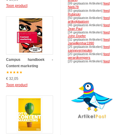
[99 geplaatste Artikelen]
feed
Toon product
Niels78
[83 geplaatste Artikelen]
feed
Rubinski
[50 geplaatste Artikelen]
feed
artikelplaatsen
[46 geplaatste Artikelen]
feed
Jean Paul
[34 geplaatste Artikelen]
feed
John Doefer
[32 geplaatste Artikelen]
feed
Janwillemhar1990
[25 geplaatste Artikelen]
feed
sannevermeulen
[20 geplaatste Artikelen]
feed
gerardkempers
Campus handboek -
[20 geplaatste Artikelen]
feed
Content marketing
★
★
★
★
★
€ 32,05
Toon product