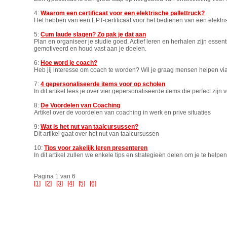
4:
Waarom een certificaat voor een elektrische pallettruck?
Het hebben van een EPT-certificaat voor het bedienen van een elektrisc
5:
Cum laude slagen? Zo pak je dat aan
Plan en organiseer je studie goed. Actief leren en herhalen zijn essen
gemotiveerd en houd vast aan je doelen.
6:
Hoe word je coach?
Heb jij interesse om coach te worden? Wil je graag mensen helpen via
7:
4 gepersonaliseerde items voor op scholen
In dit artikel lees je over vier gepersonaliseerde items die perfect zij
8:
De Voordelen van Coaching
Artikel over de voordelen van coaching in werk en prive situaties
9:
Wat is het nut van taalcursussen?
Dit artikel gaat over het nut van taalcursussen
10:
Tips voor zakelijk leren presenteren
In dit artikel zullen we enkele tips en strategieën delen om je te helpen
Pagina 1 van 6
[1]
[2]
[3]
[4]
[5]
[6]