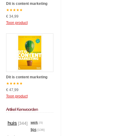
Dit is content marketing
★
★
★
★
★
€ 34,99
Toon product
Dit is content marketing
★
★
★
★
★
€ 47,99
Toon product
Artikel Kenwoorden
huis
werk
[344]
[72]
tips
[136]