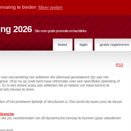
ervaring te bieden
Meer weten
ting 2026
Site voor gratis promotie en backlinks
home
login
gratis registreren
RSS
 een verzameling van artikelen die allemaal gerelateerd zijn aan het
oei. Of je nu op zoek bent naar informatie over een specifieke opleiding of
ie. Er is een breed scala aan artikelen die je helpen om meer kennis te
d iets nieuws te leren.
n of het probleem tijdelijk of structureel is. Dat vormt de basis voor de keuze
ssbranche
ingen die jou voorbereiden om dit dynamische beroep te kunnen gaan uitoefenen.
een kind.