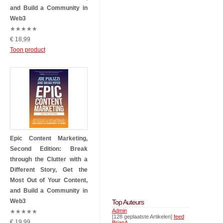
and Build a Community in
Web3
★
★
★
★
★
€ 18,99
Toon product
Epic Content Marketing,
Second Edition: Break
through the Clutter with a
Different Story, Get the
Most Out of Your Content,
and Build a Community in
Web3
Top Auteurs
Admin
★
★
★
★
★
[128 geplaatste Artikelen]
feed
€ 19,99
BrianA