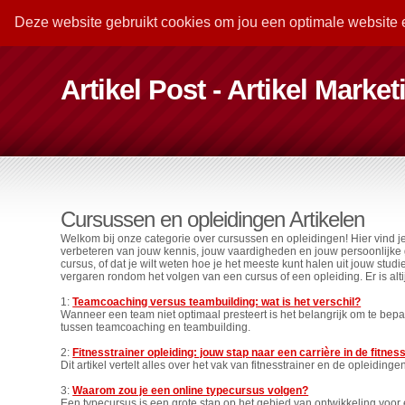
Deze website gebruikt cookies om jou een optimale website 
Artikel Post - Artikel Marke
Cursussen en opleidingen Artikelen
Welkom bij onze categorie over cursussen en opleidingen! Hier vind je
verbeteren van jouw kennis, jouw vaardigheden en jouw persoonlijke gr
cursus, of dat je wilt weten hoe je het meeste kunt halen uit jouw stud
vergaren rondom het volgen van een cursus of een opleiding. Er is altij
1:
Teamcoaching versus teambuilding: wat is het verschil?
Wanneer een team niet optimaal presteert is het belangrijk om te bepale
tussen teamcoaching en teambuilding.
2:
Fitnesstrainer opleiding: jouw stap naar een carrière in de fitne
Dit artikel vertelt alles over het vak van fitnesstrainer en de opleid
3:
Waarom zou je een online typecursus volgen?
Een typecursus is een grote stap op het gebied van ontwikkeling voor 