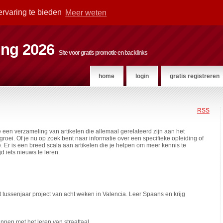
ervaring te bieden
Meer weten
ting 2026
Site voor gratis promotie en backlinks
home
login
gratis registreren
RSS
 een verzameling van artikelen die allemaal gerelateerd zijn aan het
oei. Of je nu op zoek bent naar informatie over een specifieke opleiding of
ie. Er is een breed scala aan artikelen die je helpen om meer kennis te
d iets nieuws te leren.
t tussenjaar project van acht weken in Valencia. Leer Spaans en krijg
innen met het leren van straattaal.