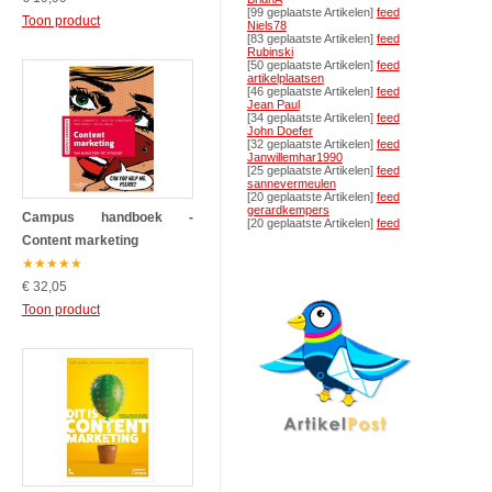
[99 geplaatste Artikelen]
feed
Toon product
Niels78
[83 geplaatste Artikelen]
feed
Rubinski
[50 geplaatste Artikelen]
feed
artikelplaatsen
[46 geplaatste Artikelen]
feed
Jean Paul
[34 geplaatste Artikelen]
feed
John Doefer
[32 geplaatste Artikelen]
feed
Janwillemhar1990
[25 geplaatste Artikelen]
feed
sannevermeulen
[20 geplaatste Artikelen]
feed
gerardkempers
Campus handboek -
[20 geplaatste Artikelen]
feed
Content marketing
★
★
★
★
★
€ 32,05
Toon product