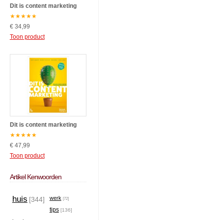
Dit is content marketing
★
★
★
★
★
€ 34,99
Toon product
Dit is content marketing
★
★
★
★
★
€ 47,99
Toon product
Artikel Kenwoorden
huis
werk
[344]
[72]
tips
[136]