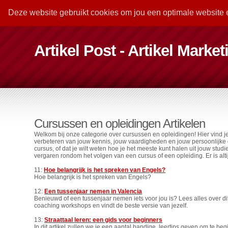
Deze website gebruikt cookies om jou een optimale website 
Artikel Post - Artikel Marke
Cursussen en opleidingen Artikelen
Welkom bij onze categorie over cursussen en opleidingen! Hier vind je
verbeteren van jouw kennis, jouw vaardigheden en jouw persoonlijke gr
cursus, of dat je wilt weten hoe je het meeste kunt halen uit jouw stud
vergaren rondom het volgen van een cursus of een opleiding. Er is altij
11:
Hoe belangrijk is het spreken van Engels?
Hoe belangrijk is het spreken van Engels?
12:
Een tussenjaar nemen in Valencia
Benieuwd of een tussenjaar nemen iets voor jou is? Lees alles over di
coaching workshops en vindt de beste versie van jezelf.
13:
Straattaal leren: een gids voor beginners
In dit artikel zullen we je een aantal handige, leertips geven om te beg