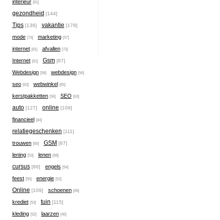
interieur
[61]
gezondheid
[144]
Tips
vakantie
[136]
[178]
mode
marketing
[74]
[57]
internet
afvallen
[81]
[73]
Gsm
Internet
[87]
[81]
Webdesign
webdesign
[56]
[56]
seo
webwinkel
[63]
[65]
kerstpakketten
SEO
[56]
[63]
auto
online
[127]
[109]
financieel
[84]
relatiegeschenken
[111]
GSM
trouwen
[87]
[60]
lening
lenen
[53]
[68]
cursus
engels
[86]
[54]
feest
energie
[50]
[52]
Online
schoenen
[109]
[69]
tuin
krediet
[115]
[53]
kleding
laarzen
[52]
[46]