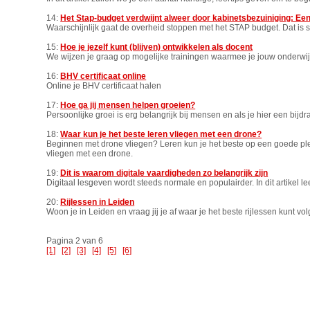
14:
Het Stap-budget verdwijnt alweer door kabinetsbezuiniging: E
Waarschijnlijk gaat de overheid stoppen met het STAP budget. Dat is 
15:
Hoe je jezelf kunt (blijven) ontwikkelen als docent
We wijzen je graag op mogelijke trainingen waarmee je jouw onderwij
16:
BHV certificaat online
Online je BHV certificaat halen
17:
Hoe ga jij mensen helpen groeien?
Persoonlijke groei is erg belangrijk bij mensen en als je hier een bijdr
18:
Waar kun je het beste leren vliegen met een drone?
Beginnen met drone vliegen? Leren kun je het beste op een goede plek
vliegen met een drone.
19:
Dit is waarom digitale vaardigheden zo belangrijk zijn
Digitaal lesgeven wordt steeds normale en populairder. In dit artikel lee
20:
Rijlessen in Leiden
Woon je in Leiden en vraag jij je af waar je het beste rijlessen kunt vo
Pagina 2 van 6
[1]
[2]
[3]
[4]
[5]
[6]