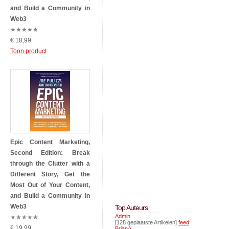
and Build a Community in
Web3
★
★
★
★
★
€ 18,99
Toon product
Epic Content Marketing,
Second Edition: Break
through the Clutter with a
Different Story, Get the
Most Out of Your Content,
and Build a Community in
Web3
Top Auteurs
Admin
★
★
★
★
★
[128 geplaatste Artikelen]
feed
€ 19,99
BrianA