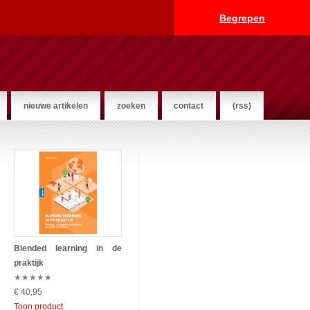
Begrepen
nieuwe artikelen
zoeken
contact
(rss)
Blended learning in de
praktijk
★
★
★
★
★
€ 40,95
Toon product