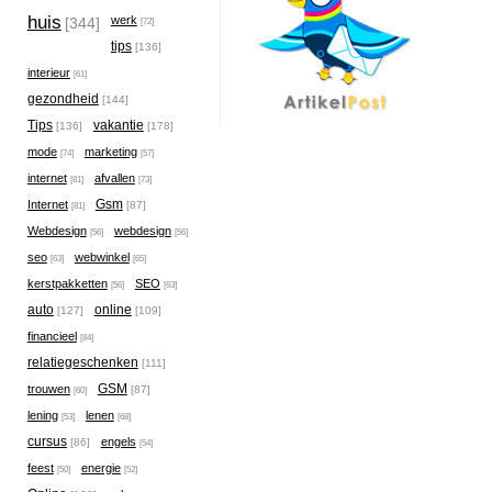
huis
werk
[344]
[72]
tips
[136]
interieur
[61]
gezondheid
[144]
Tips
vakantie
[136]
[178]
mode
marketing
[74]
[57]
internet
afvallen
[81]
[73]
Gsm
Internet
[87]
[81]
Webdesign
webdesign
[56]
[56]
seo
webwinkel
[63]
[65]
kerstpakketten
SEO
[56]
[63]
auto
online
[127]
[109]
financieel
[84]
relatiegeschenken
[111]
GSM
trouwen
[87]
[60]
lening
lenen
[53]
[68]
cursus
engels
[86]
[54]
feest
energie
[50]
[52]