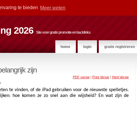
ervaring te bieden
Meer weten
ting 2026
Site voor gratis promotie en backlinks
home
login
gratis registreren
langrijk zijn
PDF versie
|
Print Versie
|
Html Versie
r
eten te vinden, of de iPad gebruiken voor de nieuwste spelletjes. 
jken: hoe komen ze zo snel aan die wijsheid? En wat zijn de 