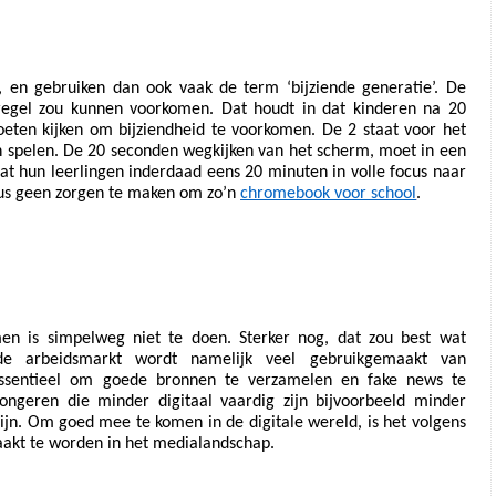
, en gebruiken dan ook vaak de term ‘bijziende generatie’. De 
-regel zou kunnen voorkomen. Dat houdt in dat kinderen na 20 
ten kijken om bijziendheid te voorkomen. De 2 staat voor het 
n spelen. De 20 seconden wegkijken van het scherm, moet in een 
dat hun leerlingen inderdaad eens 20 minuten in volle focus naar 
dus geen zorgen te maken om zo’n 
chromebook voor school
. 
men is simpelweg niet te doen. Sterker nog, dat zou best wat 
e arbeidsmarkt wordt namelijk veel gebruikgemaakt van 
essentieel om goede bronnen te verzamelen en fake news te 
ongeren die minder digitaal vaardig zijn bijvoorbeeld minder 
jn. Om goed mee te komen in de digitale wereld, is het volgens 
aakt te worden in het medialandschap. 