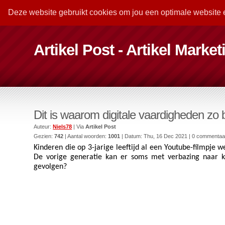
Deze website gebruikt cookies om jou een optimale website 
Artikel Post - Artikel Marke
Dit is waarom digitale vaardigheden zo be
Auteur:
Niels78
| Via
Artikel Post
Gezien:
742
| Aantal woorden:
1001
| Datum:
Thu, 16 Dec 2021
| 0 commentaa
Kinderen die op 3-jarige leeftijd al een Youtube-filmpje w
De vorige generatie kan er soms met verbazing naar ki
gevolgen?