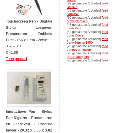
[99 geplaatste Artikelen]
feed
Niels78
[83 geplaatste Artikelen]
feed
Rubinski
[50 geplaatste Artikelen]
feed
Touchscreen Pen - Digitale
artikelplaatsen
[46 geplaatste Artikelen]
feed
Stylus - Lesgeven
Jean Paul
[34 geplaatste Artikelen]
feed
Presenteren - Dubbele
John Doefer
[32 geplaatste Artikelen]
feed
Punt - 156 x 1 cm - Zwart
Janwillemhar1990
★
★
★
★
★
[25 geplaatste Artikelen]
feed
sannevermeulen
€ 41,89
[20 geplaatste Artikelen]
feed
gerardkempers
Toon product
[20 geplaatste Artikelen]
feed
Interactieve Pen - Stylus
Pen Digitizer - Presenteren
en Lesgeven - Precisie
Invoer - 20.32 x 6.35 x 3.81