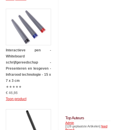
Interactieve pen -
Whiteboard
schrijfgereedschap -
Presenteren en lesgeven -
Infrarood technologie - 15 x
7 x 3 cm
★
★
★
★
★
€ 46,86
Toon product
Top Auteurs
Admin
[128 geplaatste Artikelen]
feed
BrianA