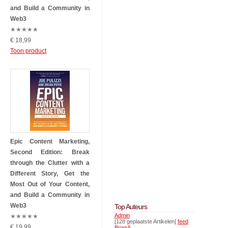
and Build a Community in
Web3
★
★
★
★
★
€ 18,99
Toon product
Epic Content Marketing,
Second Edition: Break
through the Clutter with a
Different Story, Get the
Most Out of Your Content,
and Build a Community in
Web3
Top Auteurs
Admin
★
★
★
★
★
[128 geplaatste Artikelen]
feed
€ 19,99
BrianA