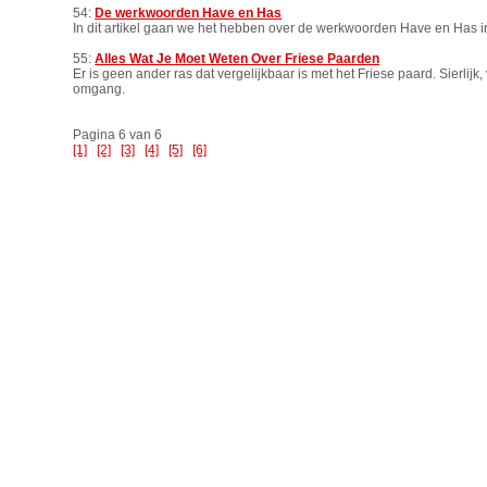
54:
De werkwoorden Have en Has
In dit artikel gaan we het hebben over de werkwoorden Have en Has i
55:
Alles Wat Je Moet Weten Over Friese Paarden
Er is geen ander ras dat vergelijkbaar is met het Friese paard. Sierlijk,
omgang.
Pagina 6 van 6
[1]
[2]
[3]
[4]
[5]
[6]