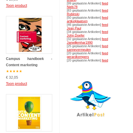
[99 geplaatste Artikelen]
feed
Toon product
Niels78
[83 geplaatste Artikelen]
feed
Rubinski
[50 geplaatste Artikelen]
feed
artikelplaatsen
[46 geplaatste Artikelen]
feed
Jean Paul
[34 geplaatste Artikelen]
feed
John Doefer
[32 geplaatste Artikelen]
feed
Janwillemhar1990
[25 geplaatste Artikelen]
feed
sannevermeulen
[20 geplaatste Artikelen]
feed
gerardkempers
Campus handboek -
[20 geplaatste Artikelen]
feed
Content marketing
★
★
★
★
★
€ 32,05
Toon product