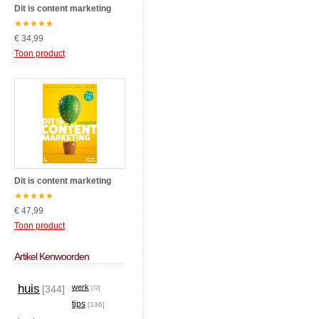
Dit is content marketing
★
★
★
★
★
€ 34,99
Toon product
Dit is content marketing
★
★
★
★
★
€ 47,99
Toon product
Artikel Kenwoorden
huis
werk
[344]
[72]
tips
[136]