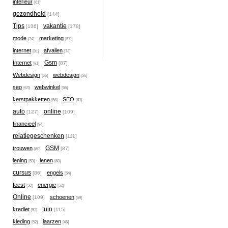
interieur
[61]
gezondheid
[144]
Tips
vakantie
[136]
[178]
mode
marketing
[74]
[57]
internet
afvallen
[81]
[73]
Gsm
Internet
[87]
[81]
Webdesign
webdesign
[56]
[56]
seo
webwinkel
[63]
[65]
kerstpakketten
SEO
[56]
[63]
auto
online
[127]
[109]
financieel
[84]
relatiegeschenken
[111]
GSM
trouwen
[87]
[60]
lening
lenen
[53]
[68]
cursus
engels
[86]
[54]
feest
energie
[50]
[52]
Online
schoenen
[109]
[69]
tuin
krediet
[115]
[53]
kleding
laarzen
[52]
[46]