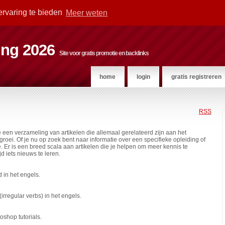
ervaring te bieden
Meer weten
ting 2026
Site voor gratis promotie en backlinks
home
login
gratis registreren
RSS
 een verzameling van artikelen die allemaal gerelateerd zijn aan het
oei. Of je nu op zoek bent naar informatie over een specifieke opleiding of
ie. Er is een breed scala aan artikelen die je helpen om meer kennis te
d iets nieuws te leren.
 in het engels.
rregular verbs) in het engels.
oshop tutorials.