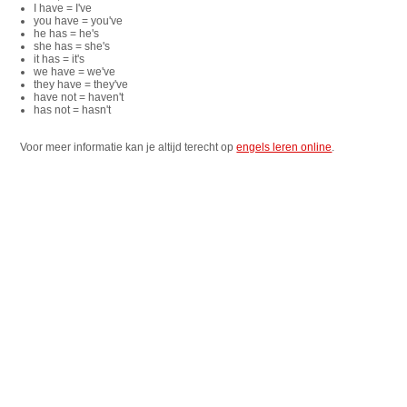
I have = I've
you have = you've
he has = he's
she has = she's
it has = it's
we have = we've
they have = they've
have not = haven't
has not = hasn't
Voor meer informatie kan je altijd terecht op
engels leren online
.