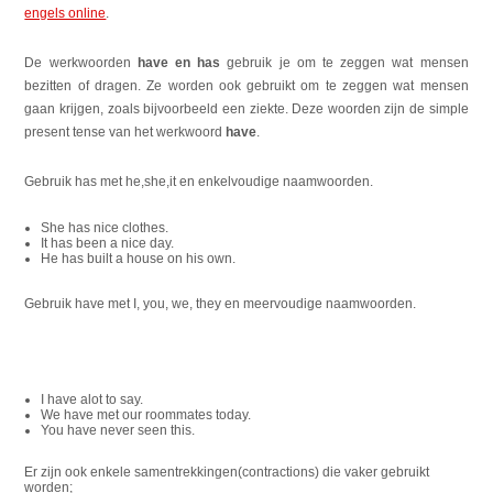
engels online
.
De werkwoorden
have en has
gebruik je om te zeggen wat mensen
bezitten of dragen. Ze worden ook gebruikt om te zeggen wat mensen
gaan krijgen, zoals bijvoorbeeld een ziekte. Deze woorden zijn de simple
present tense van het werkwoord
have
.
Gebruik has met he,she,it en enkelvoudige naamwoorden.
She has nice clothes.
It has been a nice day.
He has built a house on his own.
Gebruik have met I, you, we, they en meervoudige naamwoorden.
I have alot to say.
We have met our roommates today.
You have never seen this.
Er zijn ook enkele samentrekkingen(contractions) die vaker gebruikt
worden;