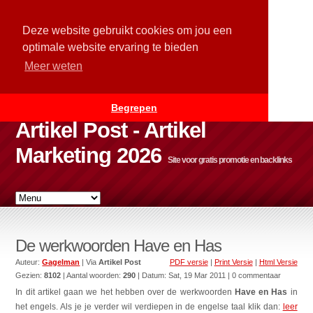
Deze website gebruikt cookies om jou een
optimale website ervaring te bieden
Meer weten
Begrepen
Artikel Post - Artikel
Marketing 2026
Site voor gratis promotie en backlinks
De werkwoorden Have en Has
Auteur:
Gagelman
| Via
Artikel Post
PDF versie
|
Print Versie
|
Html Versie
Gezien:
8102
| Aantal woorden:
290
| Datum:
Sat, 19 Mar 2011
| 0 commentaar
In dit artikel gaan we het hebben over de werkwoorden
Have en Has
in
het engels. Als je je verder wil verdiepen in de engelse taal klik dan:
leer