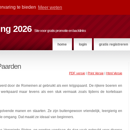
ervaring te bieden
Meer weten
ting 2026
Site voor gratis promotie en backlinks
home
login
gratis registreren
Paarden
PDF versie
|
Print Versie
|
Html Versie
rd door de Romeinen al gebruikt als een krijgspaard. De rijkere boeren en
 werkpaard maar tevens als een stuk vermaak zoals tijdens de kortebaan
 golvende manen en staarten. Ze zijn buitengewoon vriendelijk, leergierig en
n de omgang. Dat maakt ze ideaal van beginners.