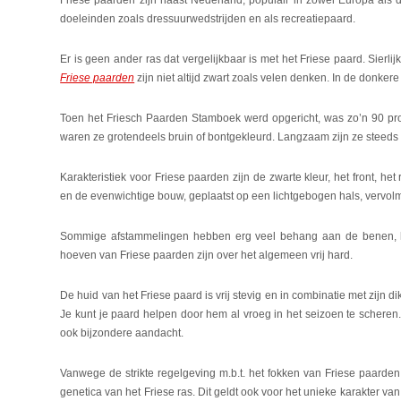
Friese paarden zijn naast Nederland, populair in zowel Europa als
doeleinden zoals dressuurwedstrijden en als recreatiepaard.
Er is geen ander ras dat vergelijkbaar is met het Friese paard. Sierl
Friese paarden
zijn niet altijd zwart zoals velen denken. In de donke
Toen het Friesch Paarden Stamboek werd opgericht, was zo’n 90 pr
waren ze grotendeels bruin of bontgekleurd. Langzaam zijn ze steeds
Karakteristiek voor Friese paarden zijn de zwarte kleur, het front, 
en de evenwichtige bouw, geplaatst op een lichtgebogen hals, vervolma
Sommige afstammelingen hebben erg veel behang aan de benen, hal
hoeven van Friese paarden zijn over het algemeen vrij hard.
De huid van het Friese paard is vrij stevig en in combinatie met zijn 
Je kunt je paard helpen door hem al vroeg in het seizoen te scheren
ook bijzondere aandacht.
Vanwege de strikte regelgeving m.b.t. het fokken van Friese paarde
genetica van het Friese ras. Dit geldt ook voor het unieke karakter van 