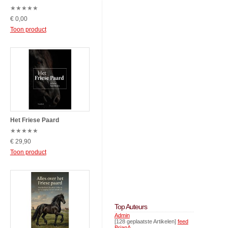
★
★
★
★
★
€ 0,00
Toon product
Het Friese Paard
★
★
★
★
★
€ 29,90
Toon product
Top Auteurs
Admin
[128 geplaatste Artikelen]
feed
BrianA