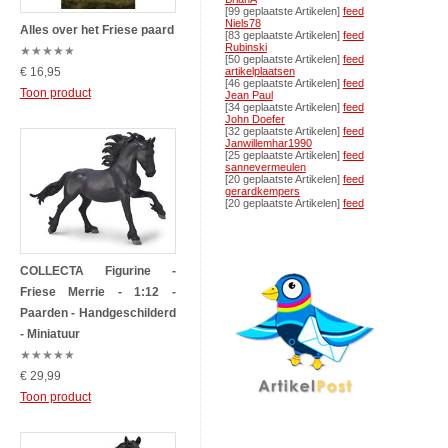
[99 geplaatste Artikelen]
feed
Niels78
Alles over het Friese paard
[83 geplaatste Artikelen]
feed
Rubinski
★
★
★
★
★
[50 geplaatste Artikelen]
feed
€ 16,95
artikelplaatsen
[46 geplaatste Artikelen]
feed
Toon product
Jean Paul
[34 geplaatste Artikelen]
feed
John Doefer
[32 geplaatste Artikelen]
feed
Janwillemhar1990
[25 geplaatste Artikelen]
feed
sannevermeulen
[20 geplaatste Artikelen]
feed
gerardkempers
[20 geplaatste Artikelen]
feed
COLLECTA Figurine -
Friese Merrie - 1:12 -
Paarden - Handgeschilderd
- Miniatuur
★
★
★
★
★
€ 29,99
Toon product