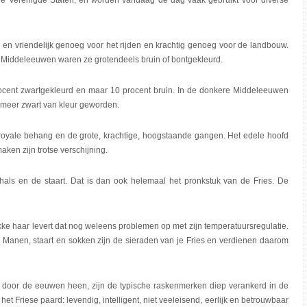
 de Verenigde Staten, en worden vandaag de dag vaak gebruikt voor diverse
ijk en vriendelijk genoeg voor het rijden en krachtig genoeg voor de landbouw.
re Middeleeuwen waren ze grotendeels bruin of bontgekleurd.
ocent zwartgekleurd en maar 10 procent bruin. In de donkere Middeleeuwen
 meer zwart van kleur geworden.
het royale behang en de grote, krachtige, hoogstaande gangen. Het edele hoofd
ken zijn trotse verschijning.
s en de staart. Dat is dan ook helemaal het pronkstuk van de Fries. De
dikke haar levert dat nog weleens problemen op met zijn temperatuursregulatie.
. Manen, staart en sokken zijn de sieraden van je Fries en verdienen daarom
n door de eeuwen heen, zijn de typische raskenmerken diep verankerd in de
het Friese paard: levendig, intelligent, niet veeleisend, eerlijk en betrouwbaar