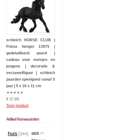
schleich HORSE CLUB |
Friese hengst 13975 |
gedetailleerd paard |
cadeau voor meisjes en
jongens | decoratie &
verzamel­figuur | schleich
paarden speelgoed vanaf 5
jaar | 5 x 16 x 11 cm
★
★
★
★
★
€ 37,89
Toon product
Artikel Kenwoorden
huis
werk
[344]
[72]