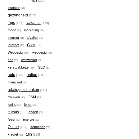
tips
[136]
interieur
[61]
gezondheid
[144]
Tips
vakantie
[136]
[178]
mode
marketing
[74]
[57]
internet
afvallen
[81]
[73]
Gsm
Internet
[87]
[81]
Webdesign
webdesign
[56]
[56]
seo
webwinkel
[63]
[65]
kerstpakketten
SEO
[56]
[63]
auto
online
[127]
[109]
financieel
[84]
relatiegeschenken
[111]
GSM
trouwen
[87]
[60]
lening
lenen
[53]
[68]
cursus
engels
[86]
[54]
feest
energie
[50]
[52]
Online
schoenen
[109]
[69]
tuin
krediet
[115]
[53]