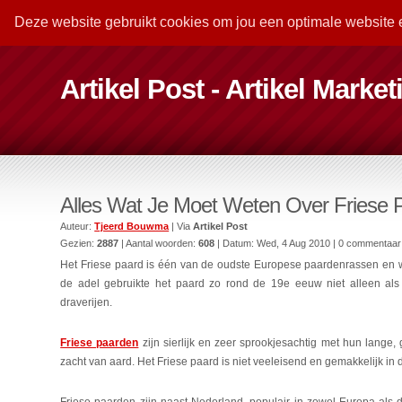
Deze website gebruikt cookies om jou een optimale website 
Artikel Post - Artikel Marke
Alles Wat Je Moet Weten Over Friese 
Auteur:
Tjeerd Bouwma
| Via
Artikel Post
Gezien:
2887
| Aantal woorden:
608
| Datum:
Wed, 4 Aug 2010
| 0 commentaar
Het Friese paard is één van de oudste Europese paardenrassen en we
de adel gebruikte het paard zo rond de 19e eeuw niet alleen als
draverijen.
Friese paarden
zijn sierlijk en zeer sprookjesachtig met hun lange,
zacht van aard. Het Friese paard is niet veeleisend en gemakkelijk i