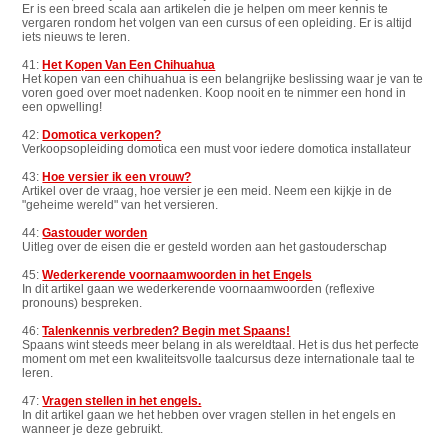
Er is een breed scala aan artikelen die je helpen om meer kennis te
vergaren rondom het volgen van een cursus of een opleiding. Er is altijd
iets nieuws te leren.
41:
Het Kopen Van Een Chihuahua
Het kopen van een chihuahua is een belangrijke beslissing waar je van te
voren goed over moet nadenken. Koop nooit en te nimmer een hond in
een opwelling!
42:
Domotica verkopen?
Verkoopsopleiding domotica een must voor iedere domotica installateur
43:
Hoe versier ik een vrouw?
Artikel over de vraag, hoe versier je een meid. Neem een kijkje in de
"geheime wereld" van het versieren.
44:
Gastouder worden
Uitleg over de eisen die er gesteld worden aan het gastouderschap
45:
Wederkerende voornaamwoorden in het Engels
In dit artikel gaan we wederkerende voornaamwoorden (reflexive
pronouns) bespreken.
46:
Talenkennis verbreden? Begin met Spaans!
Spaans wint steeds meer belang in als wereldtaal. Het is dus het perfecte
moment om met een kwaliteitsvolle taalcursus deze internationale taal te
leren.
47:
Vragen stellen in het engels.
In dit artikel gaan we het hebben over vragen stellen in het engels en
wanneer je deze gebruikt.