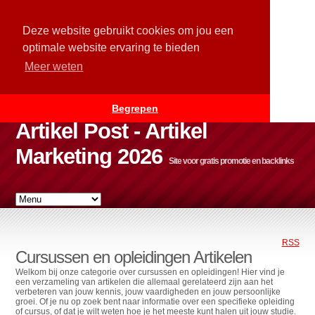
Deze website gebruikt cookies om jou een
optimale website ervaring te bieden
Meer weten
Begrepen
Artikel Post - Artikel
Marketing 2026
Site voor gratis promotie en backlinks
RSS
Cursussen en opleidingen Artikelen
Welkom bij onze categorie over cursussen en opleidingen! Hier vind je
een verzameling van artikelen die allemaal gerelateerd zijn aan het
verbeteren van jouw kennis, jouw vaardigheden en jouw persoonlijke
groei. Of je nu op zoek bent naar informatie over een specifieke opleiding
of cursus, of dat je wilt weten hoe je het meeste kunt halen uit jouw studie.