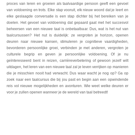
proces van leren en groeien als taalvaardige persoon geeft een gevoel
van voldoening en trots. Elke stap vooruit, elk nieuw woord dat je leert en
elke geslaagde conversatie is een stap dichter bij het bereiken van je
doelen. Het gevoel van voldoening dat gepaard gaat met het succesvol
beheersen van een nieuwe taal is onbetaalbaar. Dus, wat is het nut van
taalcursussen? Het nut is duidelijk: ze vergroten je horizon, openen
deuren naar nieuwe kansen, stimuleren je cognitieve vaardigheden,
bevorderen persoonlijke groei, verbinden je met anderen, vergroten je
culturele begrip en geven je persoonlijke voldoening. Of je nu
geïnteresseerd bent in reizen, carrièreverbetering of gewoon jezelf wilt
uitdagen, het leren van een nieuwe taal zal je leven verrijken op manieren
die je misschien nooit had verwacht. Dus waar wacht je nog op? Ga op
zoek naar een taalcursus die bij jou past en begin aan een opwindende
reis vol nieuwe mogelijkheden en avonturen. Wie weet welke deuren er
voor je zullen openen wanneer je de wereld van taal betreedt!