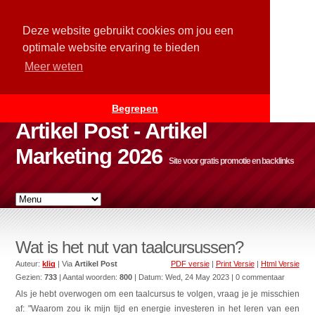
Deze website gebruikt cookies om jou een
optimale website ervaring te bieden
Meer weten
Begrepen
Artikel Post - Artikel
Marketing 2026
Site voor gratis promotie en backlinks
Wat is het nut van taalcursussen?
Auteur:
kliq
| Via
Artikel Post
PDF versie
|
Print Versie
|
Html Versie
Gezien:
733
| Aantal woorden:
800
| Datum:
Wed, 24 May 2023
| 0 commentaar
Als je hebt overwogen om een taalcursus te volgen, vraag je je misschien
af: "Waarom zou ik mijn tijd en energie investeren in het leren van een