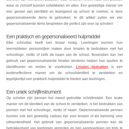
waar ze zichzelf kunnen ontwikkelen en uiten. Een geweldige manier om
een gevoel van identiteit en teamgeest op school te creëren, is door
gepersonaliseerde items te gebruiken. In dit artikel zullen we vier
gepersonaliseerde items bespreken die perfect zijn voor op scholen!
Een praktisch en gepersonaliseerd hulpmiddel
Elke schooltas heeft een liniaal nodig. Leerlingen kunnen hun
leermiddelen persoonlijker maken door linialen te bedrukken met het
schoollogo, motto of zelfs de naam van de school. Bovendien kan het
gebruik van gepersonaliseerde linialen kinderen helpen hun spullen te
identificeren en verlies te voorkomen.
Linialen bedrukken
is een
kosteneffectieve manier om de schoolidentiteit te versterken en
tegelijkertijd een praktisch hulpmiddel te bieden aan leerlingen.
Een uniek schrijfinstrument
Op scholen zijn pennen het meest gebruikte schrijfmiddel. Een leuke
manier om de identiteit van de school te versterken, is het bedrukken van
pennen met het schoollogo, motto of naam. Gepersonaliseerde pennen
kunnen ook een geweldig cadeau zijn voor leraren of als beloning voor
uitmuntendheid. Het gebruik van gepersonaliseerde pennen kan de
betrokkenheid van leerlingen vergroten en hen aanmoedigen om trots te