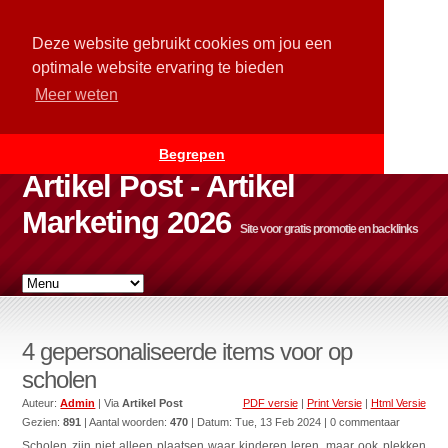
Deze website gebruikt cookies om jou een
optimale website ervaring te bieden
Meer weten
Begrepen
Artikel Post - Artikel
Marketing 2026
Site voor gratis promotie en backlinks
4 gepersonaliseerde items voor op
scholen
Auteur:
Admin
| Via
Artikel Post
PDF versie
|
Print Versie
|
Html Versie
Gezien:
891
| Aantal woorden:
470
| Datum:
Tue, 13 Feb 2024
| 0 commentaar
Scholen zijn niet alleen plaatsen waar kinderen leren, maar ook plekken