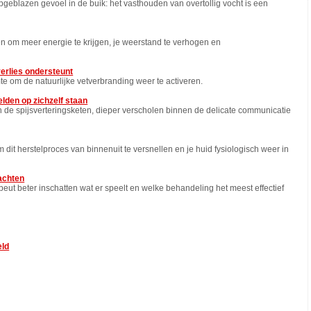
geblazen gevoel in de buik: het vasthouden van overtollig vocht is een
en om meer energie te krijgen, je weerstand te verhogen en
verlies ondersteunt
te om de natuurlijke vetverbranding weer te activeren.
lden op zichzelf staan
in de spijsverteringsketen, dieper verscholen binnen de delicate communicatie
dit herstelproces van binnenuit te versnellen en je huid fysiologisch weer in
lachten
apeut beter inschatten wat er speelt en welke behandeling het meest effectief
eld