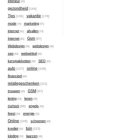
interieur
[61]
gezondheid
[144]
Tips
vakantie
[136]
[178]
mode
marketing
[74]
[57]
internet
afvallen
[81]
[73]
Gsm
Internet
[87]
[81]
Webdesign
webdesign
[56]
[56]
seo
webwinkel
[63]
[65]
kerstpakketten
SEO
[56]
[63]
auto
online
[127]
[109]
financieel
[84]
relatiegeschenken
[111]
GSM
trouwen
[87]
[60]
lening
lenen
[53]
[68]
cursus
engels
[86]
[54]
feest
energie
[50]
[52]
Online
schoenen
[109]
[69]
tuin
krediet
[115]
[53]
kleding
laarzen
[52]
[46]