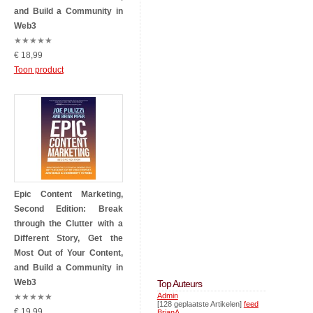
and Build a Community in
Web3
★
★
★
★
★
€ 18,99
Toon product
Epic Content Marketing,
Second Edition: Break
through the Clutter with a
Different Story, Get the
Most Out of Your Content,
and Build a Community in
Web3
Top Auteurs
Admin
★
★
★
★
★
[128 geplaatste Artikelen]
feed
€ 19,99
BrianA