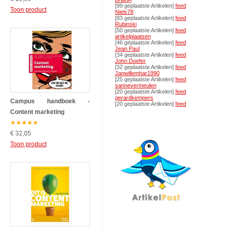
[99 geplaatste Artikelen]
feed
Toon product
Niels78
[83 geplaatste Artikelen]
feed
Rubinski
[50 geplaatste Artikelen]
feed
artikelplaatsen
[46 geplaatste Artikelen]
feed
Jean Paul
[34 geplaatste Artikelen]
feed
John Doefer
[32 geplaatste Artikelen]
feed
Janwillemhar1990
[25 geplaatste Artikelen]
feed
sannevermeulen
[20 geplaatste Artikelen]
feed
gerardkempers
Campus handboek -
[20 geplaatste Artikelen]
feed
Content marketing
★
★
★
★
★
€ 32,05
Toon product