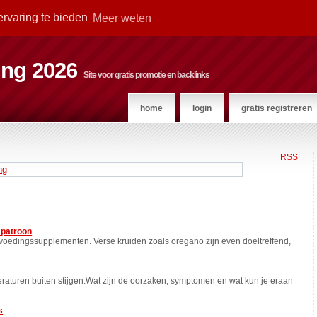
ervaring te bieden
Meer weten
ting 2026
Site voor gratis promotie en backlinks
home
login
gratis registreren
RSS
ng
 patroon
oedingssupplementen. Verse kruiden zoals oregano zijn even doeltreffend,
aturen buiten stijgen.Wat zijn de oorzaken, symptomen en wat kun je eraan
s