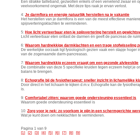
Een strakke tailleband, gezwollen enkels of een vervelend zwaar en op
veelvoorkomend ongemak. Met deze tips raak je ervan verlost.
4:
Je darmflora en energie natuurlijk herstellen na je vakantie
Het herstellen van je darmflora is een van de meest effectieve manier
spijsverteringsklachten te verminderen.
5:
Hoe licht verteerbaar eten je spijsvertering herstelt en gewichts
Licht verteerbaar eten ontlast de darmen én geeft de pancreas de ruim
6:
Waarom hardnekkige darmklachten en een trage stofwisseling ze
De werkelijke oorzaak ligt fysiologisch gezien vaak een stapje hoger 
van de zogenaamde darm-pancreasas.
7:
Waarom hardnekkig eczeem vraagt om een gezonde alvleesklie
De combinatie van deze 5 specifieke kruiden tegen eczeem helpt je om 
balans te brengen.
8:
Echografie bij de fysiotherapeut: sneller inzicht in lichamelijke k
Door direct in het lichaam te kijken d.m.v. Echografie kan de fysiother
is.
9:
Comfortabel zitten: waarom goede ondersteuning essentieel is
Waarom goede ondersteuning essentieel is
10:
Zorg voor je nek: zo voorkom je pijn in een schermgerichte wer
Wat je kunt doen om nekklachten te verminderen.
Pagina 1 van 9
[1]
[2]
[3]
[4]
[5]
[6]
[7]
[8]
[9]