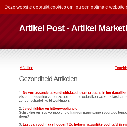
Deze website gebruikt cookies om jou een optimale website 
Artikel Post - Artikel Marke
Afvallen
Coachi
Gezondheid Artikelen
1:
De verrassende gezondheidskracht van oregano in het dagelijks
Als ondersteuning van onze gezondheid gebruiken we vaak kostbare v
zonder schadelijke bijwerkingen.
2:
Je schildklier en hittegevoeligheid
Schildklier en hitte vermoeidheid hangen nauw samen zodra de temper
doen?
3:
Last van vocht vasthouden? Zo helpen natuurlijke vochtafdrijver