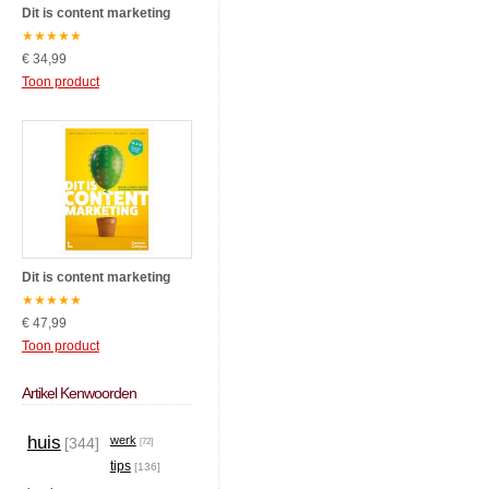
Dit is content marketing
★
★
★
★
★
€ 34,99
Toon product
Dit is content marketing
★
★
★
★
★
€ 47,99
Toon product
Artikel Kenwoorden
huis
werk
[344]
[72]
tips
[136]