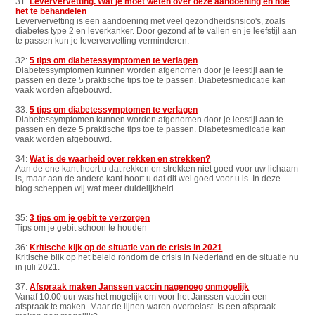
31:
Leververvetting. Wat je moet weten over deze aandoening en hoe
het te behandelen
Leververvetting is een aandoening met veel gezondheidsrisico's, zoals
diabetes type 2 en leverkanker. Door gezond af te vallen en je leefstijl aan
te passen kun je leververvetting verminderen.
32:
5 tips om diabetessymptomen te verlagen
Diabetessymptomen kunnen worden afgenomen door je leestijl aan te
passen en deze 5 praktische tips toe te passen. Diabetesmedicatie kan
vaak worden afgebouwd.
33:
5 tips om diabetessymptomen te verlagen
Diabetessymptomen kunnen worden afgenomen door je leestijl aan te
passen en deze 5 praktische tips toe te passen. Diabetesmedicatie kan
vaak worden afgebouwd.
34:
Wat is de waarheid over rekken en strekken?
Aan de ene kant hoort u dat rekken en strekken niet goed voor uw lichaam
is, maar aan de andere kant hoort u dat dit wel goed voor u is. In deze
blog scheppen wij wat meer duidelijkheid.
35:
3 tips om je gebit te verzorgen
Tips om je gebit schoon te houden
36:
Kritische kijk op de situatie van de crisis in 2021
Kritische blik op het beleid rondom de crisis in Nederland en de situatie nu
in juli 2021.
37:
Afspraak maken Janssen vaccin nagenoeg onmogelijk
Vanaf 10.00 uur was het mogelijk om voor het Janssen vaccin een
afspraak te maken. Maar de lijnen waren overbelast. Is een afspraak