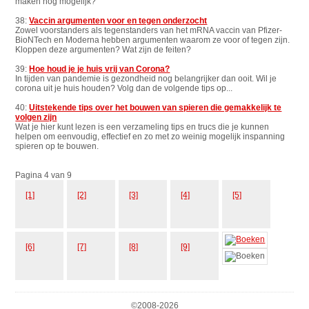
maken nog mogelijk?
38:
Vaccin argumenten voor en tegen onderzocht
Zowel voorstanders als tegenstanders van het mRNA vaccin van Pfizer-
BioNTech en Moderna hebben argumenten waarom ze voor of tegen zijn.
Kloppen deze argumenten? Wat zijn de feiten?
39:
Hoe houd je je huis vrij van Corona?
In tijden van pandemie is gezondheid nog belangrijker dan ooit. Wil je
corona uit je huis houden? Volg dan de volgende tips op...
40:
Uitstekende tips over het bouwen van spieren die gemakkelijk te
volgen zijn
Wat je hier kunt lezen is een verzameling tips en trucs die je kunnen
helpen om eenvoudig, effectief en zo met zo weinig mogelijk inspanning
spieren op te bouwen.
Pagina 4 van 9
[1]
[2]
[3]
[4]
[5]
[6]
[7]
[8]
[9]
©2008-
2026