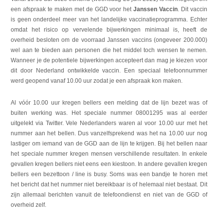
een afspraak te maken met de GGD voor het
Janssen Vaccin
. Dit vaccin
is geen onderdeel meer van het landelijke vaccinatieprogramma. Echter
omdat het risico op vervelende bijwerkingen minimaal is, heeft de
overheid besloten om de voorraad Janssen vaccins (ongeveer 200.000)
wel aan te bieden aan personen die het middel toch wensen te nemen.
Wanneer je de potentiele bijwerkingen accepteert dan mag je kiezen voor
dit door Nederland ontwikkelde vaccin. Een speciaal telefoonnummer
werd geopend vanaf 10.00 uur zodat je een afspraak kon maken.
Al vóór 10.00 uur kregen bellers een melding dat de lijn bezet was of
buiten werking was. Het speciale nummer 08001295 was al eerder
uitgelekt via Twitter. Vele Nederlanders waren al voor 10.00 uur met het
nummer aan het bellen. Dus vanzelfsprekend was het na 10.00 uur nog
lastiger om iemand van de GGD aan de lijn te krijgen. Bij het bellen naar
het speciale nummer kregen mensen verschillende resultaten. In enkele
gevallen kregen bellers niet eens een kiestoon. In andere gevallen kregen
bellers een bezettoon / line is busy. Soms was een bandje te horen met
het bericht dat het nummer niet bereikbaar is of helemaal niet bestaat. Dit
zijn allemaal berichten vanuit de telefoondienst en niet van de GGD of
overheid zelf.