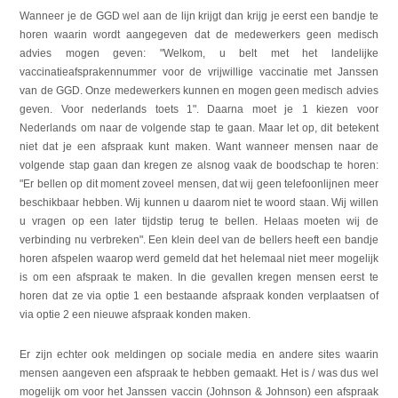
Wanneer je de GGD wel aan de lijn krijgt dan krijg je eerst een bandje te
horen waarin wordt aangegeven dat de medewerkers geen medisch
advies mogen geven: "Welkom, u belt met het landelijke
vaccinatieafsprakennummer voor de vrijwillige vaccinatie met Janssen
van de GGD. Onze medewerkers kunnen en mogen geen medisch advies
geven. Voor nederlands toets 1". Daarna moet je 1 kiezen voor
Nederlands om naar de volgende stap te gaan. Maar let op, dit betekent
niet dat je een afspraak kunt maken. Want wanneer mensen naar de
volgende stap gaan dan kregen ze alsnog vaak de boodschap te horen:
"Er bellen op dit moment zoveel mensen, dat wij geen telefoonlijnen meer
beschikbaar hebben. Wij kunnen u daarom niet te woord staan. Wij willen
u vragen op een later tijdstip terug te bellen. Helaas moeten wij de
verbinding nu verbreken". Een klein deel van de bellers heeft een bandje
horen afspelen waarop werd gemeld dat het helemaal niet meer mogelijk
is om een afspraak te maken. In die gevallen kregen mensen eerst te
horen dat ze via optie 1 een bestaande afspraak konden verplaatsen of
via optie 2 een nieuwe afspraak konden maken.
Er zijn echter ook meldingen op sociale media en andere sites waarin
mensen aangeven een afspraak te hebben gemaakt. Het is / was dus wel
mogelijk om voor het Janssen vaccin (Johnson & Johnson) een afspraak