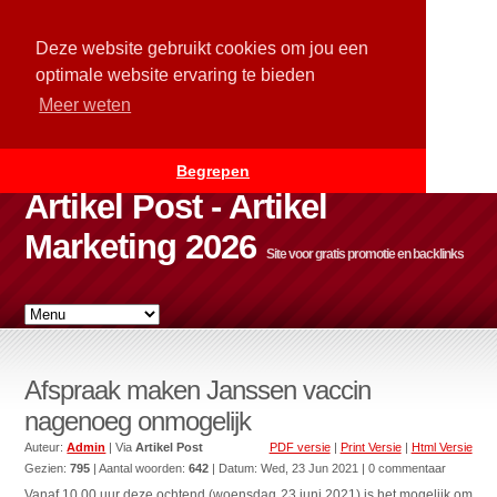
Deze website gebruikt cookies om jou een
optimale website ervaring te bieden
Meer weten
Begrepen
Artikel Post - Artikel
Marketing 2026
Site voor gratis promotie en backlinks
Afspraak maken Janssen vaccin
nagenoeg onmogelijk
Auteur:
Admin
| Via
Artikel Post
PDF versie
|
Print Versie
|
Html Versie
Gezien:
795
| Aantal woorden:
642
| Datum:
Wed, 23 Jun 2021
| 0 commentaar
Vanaf 10.00 uur deze ochtend (woensdag 23 juni 2021) is het mogelijk om