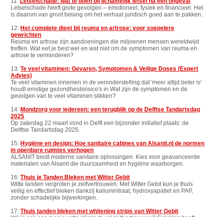
11:
Letselschade: wat te doen bij lichamelijk letsel na een ongeval
Letselschade heeft grote gevolgen – emotioneel, fysiek en financieel. Het
is daarom van groot belang om het verhaal juridisch goed aan te pakken.
12:
Het complete dieet bij reuma en artrose: voor soepelere
gewrichten
Reuma en artrose zijn aandoeningen die miljoenen mensen wereldwijd
treffen. Wat eet je best wel en wat niet om de symptomen van reuma en
artrose te verminderen?
13:
Te veel vitaminen: Gevaren, Symptomen & Veilige Doses (Expert
Advies)
Te veel vitaminen innemen in de veronderstelling dat 'meer altijd beter is'
houdt ernstige gezondheidsrisico's in.Wat zijn de symptomen en de
gevolgen van te veel vitaminen slikken?
14:
Mondzorg voor iedereen: een terugblik op de Delftse Tandartsdag
2025
Op zaterdag 22 maart vond in Delft een bijzonder initiatief plaats: de
Delftse Tandartsdag 2025.
15:
Hygiëne en design: Hoe sanitaire cabines van Alsanit.nl de normen
in openbare ruimtes verhogen
ALSANIT biedt moderne sanitaire oplossingen. Kies voor geavanceerde
materialen van Alsanit die duurzaamheid en hygiëne waarborgen.
16:
Thuis je Tanden Bleken met Witter Gebit
Witte tanden vergroten je zelfvertrouwen. Met Witter Gebit kun je thuis
veilig en effectief bleken dankzij kaliumnitraat, hydroxyapatiet en PAP,
zonder schadelijke bijwerkingen.
17:
Thuis tanden bleken met whitening strips van Witter Gebit