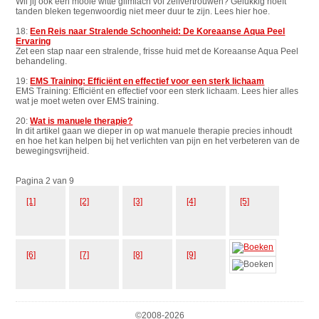
Wil jij ook een mooie witte glimlach vol zelfvertrouwen? Gelukkig hoeft
tanden bleken tegenwoordig niet meer duur te zijn. Lees hier hoe.
18:
Een Reis naar Stralende Schoonheid: De Koreaanse Aqua Peel
Ervaring
Zet een stap naar een stralende, frisse huid met de Koreaanse Aqua Peel
behandeling.
19:
EMS Training: Efficiënt en effectief voor een sterk lichaam
EMS Training: Efficiënt en effectief voor een sterk lichaam. Lees hier alles
wat je moet weten over EMS training.
20:
Wat is manuele therapie?
In dit artikel gaan we dieper in op wat manuele therapie precies inhoudt
en hoe het kan helpen bij het verlichten van pijn en het verbeteren van de
bewegingsvrijheid.
Pagina 2 van 9
[1]
[2]
[3]
[4]
[5]
[6]
[7]
[8]
[9]
©2008-
2026