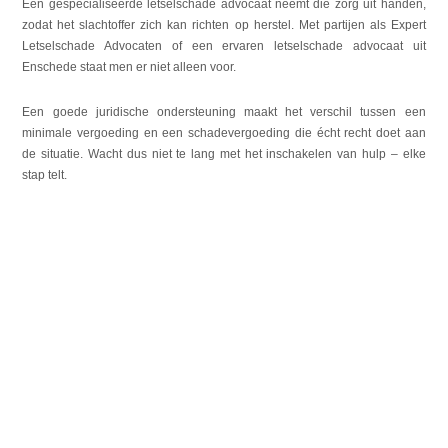
Een gespecialiseerde letselschade advocaat neemt die zorg uit handen,
zodat het slachtoffer zich kan richten op herstel. Met partijen als Expert
Letselschade Advocaten of een ervaren letselschade advocaat uit
Enschede staat men er niet alleen voor.
Een goede juridische ondersteuning maakt het verschil tussen een
minimale vergoeding en een schadevergoeding die écht recht doet aan
de situatie. Wacht dus niet te lang met het inschakelen van hulp – elke
stap telt.