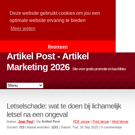
Deze website gebruikt cookies om jou een
optimale website ervaring te bieden
Meer weten
Begrepen
Artikel Post - Artikel
Marketing 2026
Site voor gratis promotie en backlinks
Letselschade: wat te doen bij lichamelijk
letsel na een ongeval
Auteur:
Jean Paul
| Via
Artikel Post
PDF versie
|
Print Versie
|
Html Versie
Gezien:
723
| Aantal woorden:
1101
| Datum:
Tue, 16 Sep 2025
| 0 commentaar