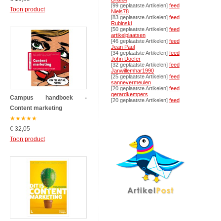
[99 geplaatste Artikelen]
feed
Toon product
Niels78
[83 geplaatste Artikelen]
feed
Rubinski
[50 geplaatste Artikelen]
feed
artikelplaatsen
[46 geplaatste Artikelen]
feed
Jean Paul
[34 geplaatste Artikelen]
feed
John Doefer
[32 geplaatste Artikelen]
feed
Janwillemhar1990
[25 geplaatste Artikelen]
feed
sannevermeulen
[20 geplaatste Artikelen]
feed
gerardkempers
Campus handboek -
[20 geplaatste Artikelen]
feed
Content marketing
★
★
★
★
★
€ 32,05
Toon product