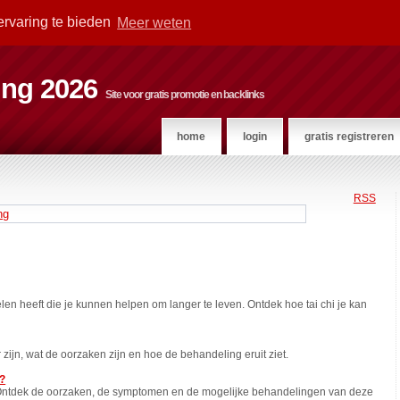
ervaring te bieden
Meer weten
ting 2026
Site voor gratis promotie en backlinks
home
login
gratis registreren
RSS
ng
en heeft die je kunnen helpen om langer te leven. Ontdek hoe tai chi je kan
r zijn, wat de oorzaken zijn en hoe de behandeling eruit ziet.
n?
. Ontdek de oorzaken, de symptomen en de mogelijke behandelingen van deze