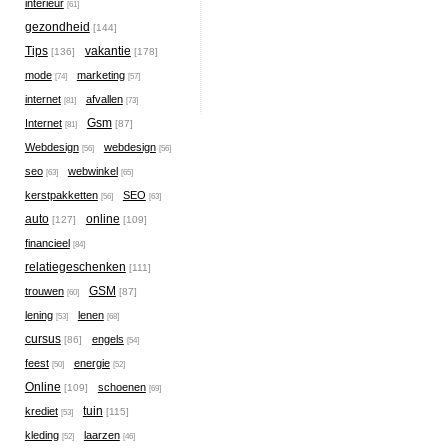
interieur
[61]
gezondheid
[144]
Tips
vakantie
[136]
[178]
mode
marketing
[74]
[57]
internet
afvallen
[81]
[73]
Gsm
Internet
[87]
[81]
Webdesign
webdesign
[56]
[56]
seo
webwinkel
[63]
[65]
kerstpakketten
SEO
[56]
[63]
auto
online
[127]
[109]
financieel
[84]
relatiegeschenken
[111]
GSM
trouwen
[87]
[60]
lening
lenen
[53]
[68]
cursus
engels
[86]
[54]
feest
energie
[50]
[52]
Online
schoenen
[109]
[69]
tuin
krediet
[115]
[53]
kleding
laarzen
[52]
[46]