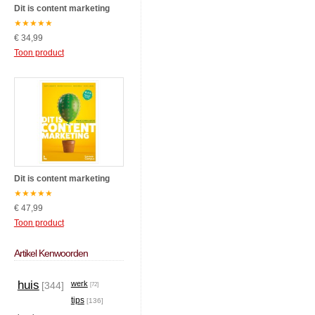
Dit is content marketing
★
★
★
★
★
€ 34,99
Toon product
Dit is content marketing
★
★
★
★
★
€ 47,99
Toon product
Artikel Kenwoorden
huis
werk
[344]
[72]
tips
[136]