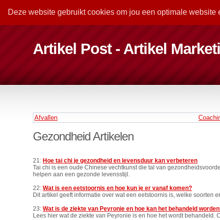
Deze website gebruikt cookies om jou een optimale website 
Artikel Post - Artikel Marke
Afvallen
Coachi
Gezondheid Artikelen
21:
Hoe tai chi je gezondheid en levensduur kan verbeteren
Tai chi is een oude Chinese vechtkunst die tal van gezondheidsvoordel
helpen aan een gezonde levensstijl.
22:
Wat is een eetstoornis en hoe kun je er vanaf komen?
Dit artikel geeft informatie over wat een eetstoornis is, welke soorten e
23:
Wat is de ziekte van Peyronie en hoe kan het behandeld worde
Lees hier wat de ziekte van Peyronie is en hoe het wordt behandeld