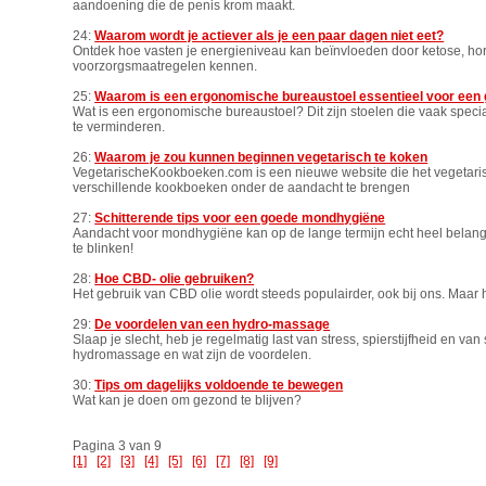
aandoening die de penis krom maakt.
24:
Waarom wordt je actiever als je een paar dagen niet eet?
Ontdek hoe vasten je energieniveau kan beïnvloeden door ketose, ho
voorzorgsmaatregelen kennen.
25:
Waarom is een ergonomische bureaustoel essentieel voor een 
Wat is een ergonomische bureaustoel? Dit zijn stoelen die vaak speci
te verminderen.
26:
Waarom je zou kunnen beginnen vegetarisch te koken
VegetarischeKookboeken.com is een nieuwe website die het vegetarisc
verschillende kookboeken onder de aandacht te brengen
27:
Schitterende tips voor een goede mondhygiëne
Aandacht voor mondhygiëne kan op de lange termijn echt heel belangr
te blinken!
28:
Hoe CBD- olie gebruiken?
Het gebruik van CBD olie wordt steeds populairder, ook bij ons. Maa
29:
De voordelen van een hydro-massage
Slaap je slecht, heb je regelmatig last van stress, spierstijfheid en 
hydromassage en wat zijn de voordelen.
30:
Tips om dagelijks voldoende te bewegen
Wat kan je doen om gezond te blijven?
Pagina 3 van 9
[1]
[2]
[3]
[4]
[5]
[6]
[7]
[8]
[9]