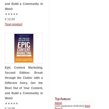
and Build a Community in
Web3
★
★
★
★
★
€ 18,99
Toon product
Epic Content Marketing,
Second Edition: Break
through the Clutter with a
Different Story, Get the
Most Out of Your Content,
and Build a Community in
Web3
Top Auteurs
Admin
★
★
★
★
★
[128 geplaatste Artikelen]
feed
€ 19,99
BrianA