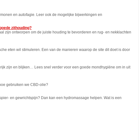
rmonen en autofagie. Leer ook de mogelijke bijwerkingen en
goede zithouding?
aal zijn ontworpen om de juiste houding te bevorderen en rug- en nekklachten
he eten wil stimuleren. Een van de manieren waarop de site dit doet is door
ijk zijn en blijken… Lees snel verder voor een goede mondhygiëne om in uit
r hoe gebruiken we CBD-olie?
van spier- en gewrichtspijn? Dan kan een hydromassage helpen. Wat is een