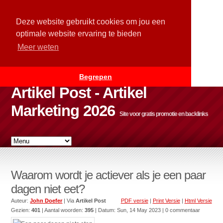
Deze website gebruikt cookies om jou een
optimale website ervaring te bieden
Meer weten
Begrepen
Artikel Post - Artikel
Marketing 2026
Site voor gratis promotie en backlinks
Waarom wordt je actiever als je een paar
dagen niet eet?
Auteur:
John Doefer
| Via
Artikel Post
PDF versie
|
Print Versie
|
Html Versie
Gezien:
401
| Aantal woorden:
395
| Datum:
Sun, 14 May 2023
| 0 commentaar