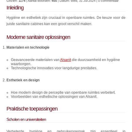
Gezien:
1174
| Aantal woorden:
455
| Datum:
Wed, 31 Jul 2024
| 0 commentaar
Inleiding
Hygiëne en esthetiek zijn cruciaal in openbare ruimtes. De keuze voor de
juiste sanitaire cabines kan een groot verschil maken.
Moderne sanitaire oplossingen
Materialen en technologie
Geavanceerde materialen van
Alsanit
die duurzaamheid en hygiëne
waarborgen.
Technologische innovaties voor langdurige prestaties.
Esthetiek en design
Hoe modern design de perceptie van openbare ruimtes verbetert.
Voorbeelden van esthetische oplossingen van Alsanit.
Praktische toepassingen
Scholen en universiteiten
Verbeterde hygiëne en gebruikersgemak zijn essentieel in