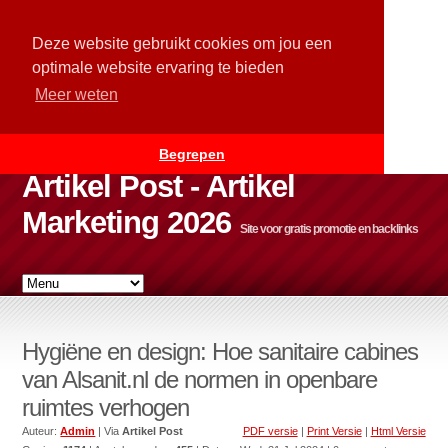
Deze website gebruikt cookies om jou een
optimale website ervaring te bieden
Meer weten
Begrepen
Artikel Post - Artikel
Marketing 2026
Site voor gratis promotie en backlinks
Hygiëne en design: Hoe sanitaire cabines
van Alsanit.nl de normen in openbare
ruimtes verhogen
Auteur:
Admin
| Via
Artikel Post
PDF versie
|
Print Versie
|
Html Versie