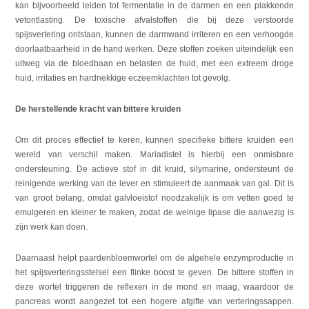
kan bijvoorbeeld leiden tot fermentatie in de darmen en een plakkende
vetontlasting. De toxische afvalstoffen die bij deze verstoorde
spijsvertering ontstaan, kunnen de darmwand irriteren en een verhoogde
doorlaatbaarheid in de hand werken. Deze stoffen zoeken uiteindelijk een
uitweg via de bloedbaan en belasten de huid, met een extreem droge
huid, irritaties en hardnekkige eczeemklachten tot gevolg.
De herstellende kracht van bittere kruiden
Om dit proces effectief te keren, kunnen specifieke bittere kruiden een
wereld van verschil maken. Mariadistel is hierbij een onmisbare
ondersteuning. De actieve stof in dit kruid, silymarine, ondersteunt de
reinigende werking van de lever en stimuleert de aanmaak van gal. Dit is
van groot belang, omdat galvloeistof noodzakelijk is om vetten goed te
emulgeren en kleiner te maken, zodat de weinige lipase die aanwezig is
zijn werk kan doen.
Daarnaast helpt paardenbloemwortel om de algehele enzymproductie in
het spijsverteringsstelsel een flinke boost te geven. De bittere stoffen in
deze wortel triggeren de reflexen in de mond en maag, waardoor de
pancreas wordt aangezet tot een hogere afgifte van verteringssappen.