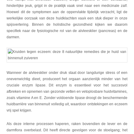
hinderlijke jeuk, grijpt in de praktijk vaak snel naar een medicinale zalf.
Hoewel dit de symptomen aan de oppervlakte tijdelijk verzacht, ligt de
werkelijke oorzaak van deze huidklachten vaak een stuk dieper in onze
spijsvertering. Binnen de holistische gezondheid kijken we daarom
specifiek naar de fysiologische rol van de alvleesklier (pancreas) en de
darmen.
Wanneer de alvleesklier onder druk staat door langdurige stress of een
onevenwichtig dieet, produceert het orgaan aanzienlijk minder van het
cruciale enzym lipase. Dit enzym is essentieel voor het succesvol
afbreken en opnemen van gezonde vetten en vetoplosbare huidvitamines,
zoals vitamine A en E. Zonder voldoende lipase droogt de beschermende
huidbarrière van binnenuit volledig uit, waardoor ontstekingen en eczeem
vrij spel krijgen.
Als deze interne processen haperen, raken bovendien de lever en de
darmflora overbelast. Dit heeft directe gevolgen voor de stoelgang; het