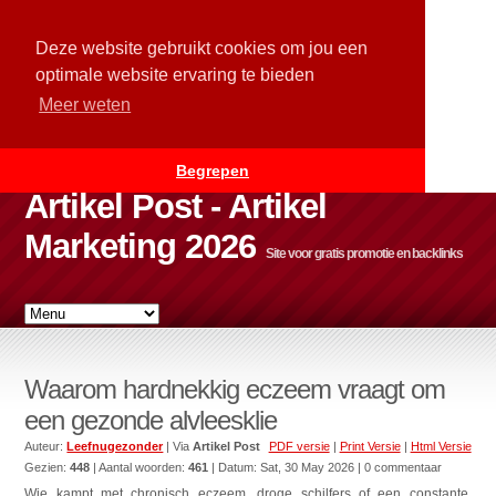
Deze website gebruikt cookies om jou een
optimale website ervaring te bieden
Meer weten
Begrepen
Artikel Post - Artikel
Marketing 2026
Site voor gratis promotie en backlinks
Waarom hardnekkig eczeem vraagt om
een gezonde alvleesklie
Auteur:
Leefnugezonder
| Via
Artikel Post
PDF versie
|
Print Versie
|
Html Versie
Gezien:
448
| Aantal woorden:
461
| Datum:
Sat, 30 May 2026
| 0 commentaar
Wie kampt met chronisch eczeem, droge schilfers of een constante,