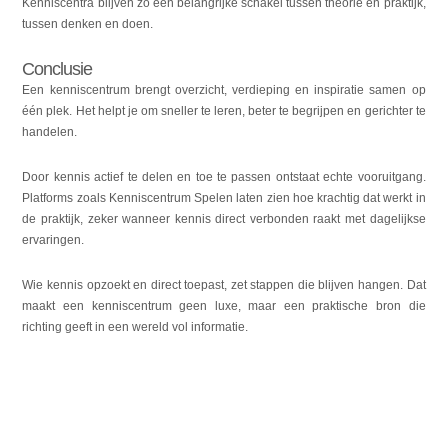
Kenniscentra blijven zo een belangrijke schakel tussen theorie en praktijk,
tussen denken en doen.
Conclusie
Een kenniscentrum brengt overzicht, verdieping en inspiratie samen op
één plek. Het helpt je om sneller te leren, beter te begrijpen en gerichter te
handelen.
Door kennis actief te delen en toe te passen ontstaat echte vooruitgang.
Platforms zoals Kenniscentrum Spelen laten zien hoe krachtig dat werkt in
de praktijk, zeker wanneer kennis direct verbonden raakt met dagelijkse
ervaringen.
Wie kennis opzoekt en direct toepast, zet stappen die blijven hangen. Dat
maakt een kenniscentrum geen luxe, maar een praktische bron die
richting geeft in een wereld vol informatie.