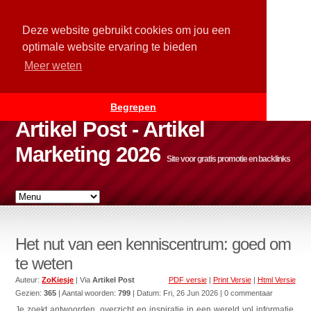
Deze website gebruikt cookies om jou een
optimale website ervaring te bieden
Meer weten
Begrepen
Artikel Post - Artikel
Marketing 2026
Site voor gratis promotie en backlinks
Het nut van een kenniscentrum: goed om
te weten
Auteur:
ZoKiesje
| Via
Artikel Post
PDF versie
|
Print Versie
|
Html Versie
Gezien:
365
| Aantal woorden:
799
| Datum:
Fri, 26 Jun 2026
| 0 commentaar
Je zoekt antwoorden, overzicht en inspiratie in een wereld vol informatie.