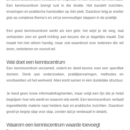
Een kenniscentrum brengt rust in die drukte. Het bundelt inzichten,
ervaringen en praktische handvatten op één plek. Daardoor krijg je sneller
grip op complexe thema’s en zet je eenvoudiger stappen in de praktijk.
Een goed kenniscentrum werkt als een gids: het wijst je de weg, laat
verbanden zien en geeft richting aan keuzes die je dagelijks maakt. Dat
maakt het niet alleen handig, maar ook waardevol voor iedereen die wil
leren, verbeteren en vooruit wil.
Wat doet een kenniscentrum
Een kenniscentrum verzamelt, ordent en deelt kennis over een specifiek
domein. Denk aan onderzoeken, praktijkervaringen, methodes en
voorbeelden uit het werkveld. Alles komt samen in één duidelijke structuur.
Je leest geen losse informatiefragmenten, maar volgt een lijn die je helpt
begrijpen hoe iets werkt en waarom iets werkt. Een kenniscentrum vertaalt
ingewikkelde materie naar heldere taal en praktische inzichten. Daardoor
groeit je begrip stap voor stap, zonder dat je verdwaalt in details.
Waarom een kenniscentrum waarde toevoegt