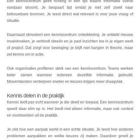
Een kenniscentrum geeft richting in een tijd waarin informatie overal
vandaan stroomt. Je bespaart tijd omdat je niet zelf zoekt naar
betrouwbare bronnen. Je leest direct wat relevant is voor jouw vraag of
situatie.
Daarnaast stimuleert een kenniscentrum ontwikkeling. Je ontdekt nieuwe
invalshoeken, je verbindt ideeën en je past inzichten toe in je eigen werk
of project. Dat zorgt voor beweging: je blijft niet hangen in theorie, maar
zet kennis om in actie.
Ook organisaties profiteren sterk van een kenniscentrum. Teams werken
beter samen wanneer iedereen dezelfde informatie gebruikt.
Misverstanden verdwijnen sneller en keuzes krijgen meer draagvlak.
Kennis delen in de praktijk
Kennis leeft pas echt wanneer je die deelt en toepast. Een kenniscentrum
speelt daar slim op in. Het biedt niet alleen informatie, maar ook context
en voorbeelden uit de praktijk.
Je ziet hoe een aanpak werkt in een echte situatie. Je leest hoe anderen
problemen aanpakken en welke keuzes zij maken. Daardoor groeit je