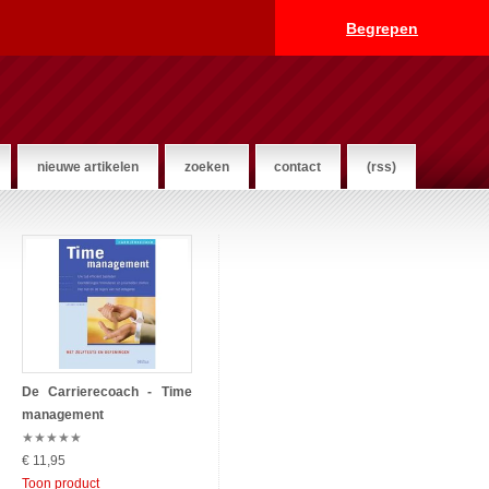
Begrepen
nieuwe artikelen
zoeken
contact
(rss)
De Carrierecoach - Time
management
★
★
★
★
★
€ 11,95
Toon product