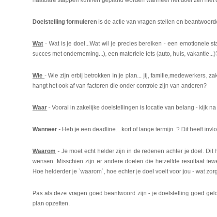
haalbare stappen kunnen gepland worden wanneer het doel zelf niet du
Doelstelling formuleren
is de actie van vragen stellen en beantwoord
Wat
- Wat is je doel...Wat wil je precies bereiken - een emotionele sta
succes met onderneming...), een materiele iets (auto, huis, vakantie...)
Wie
- Wie zijn erbij betrokken in je plan... jij, familie,medewerkers, 
hangt het ook af van factoren die onder controle zijn van anderen?
Waar
- Vooral in zakelijke doelstellingen is locatie van belang - kijk n
Wanneer
- Heb je een deadline... kort of lange termijn..? Dit heeft inv
Waarom
- Je moet echt helder zijn in de redenen achter je doel. Dit he
wensen. Misschien zijn er andere doelen die hetzelfde resultaat tew
Hoe helderder je `waarom´, hoe echter je doel voelt voor jou - wat zo
Pas als deze vragen goed beantwoord zijn - je doelstelling goed geform
plan opzetten.