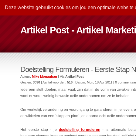
Deze website gebruikt cookies om jou een optimale website 
Artikel Post - Artikel Marke
Doelstelling Formuleren - Eerste Stap N
Auteur:
Mike Monaghan
| Via
Artikel Post
Gezien:
3090
| Aantal woorden:
516
| Datum:
Mon, 18 Apr 2011
| 0 commentaa
Iedereen stelt doelen, maar vaak zijn dat in de vorm van zwakke i
want er wordt weinig bewuste actie ondernomen om ze te behalen.
Om werkelijk verandering en vooruitgang te garanderen in je leven, of
ontwikkelen van een `stappen-plan`, en daarna echt actie ondernomen
Het eerste stap - je
doelstelling formuleren
- is uitermate bela