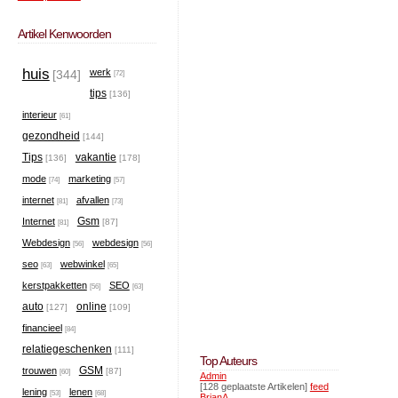
Artikel Kenwoorden
huis
werk
[344]
[72]
tips
[136]
interieur
[61]
gezondheid
[144]
Tips
vakantie
[136]
[178]
mode
marketing
[74]
[57]
internet
afvallen
[81]
[73]
Gsm
Internet
[87]
[81]
Webdesign
webdesign
[56]
[56]
seo
webwinkel
[63]
[65]
kerstpakketten
SEO
[56]
[63]
auto
online
[127]
[109]
financieel
[84]
relatiegeschenken
[111]
Top Auteurs
GSM
trouwen
[87]
[60]
Admin
[128 geplaatste Artikelen]
feed
lening
lenen
[53]
[68]
BrianA