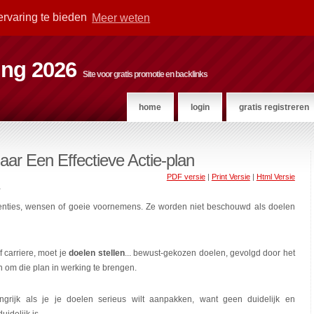
ervaring te bieden
Meer weten
ting 2026
Site voor gratis promotie en backlinks
home
login
gratis registreren
aar Een Effectieve Actie-plan
PDF versie
|
Print Versie
|
Html Versie
r
ntenties, wensen of goeie voornemens. Ze worden niet beschouwd als doelen
 carriere, moet je
doelen stellen
... bewust-gekozen doelen, gevolgd door het
 om die plan in werking te brengen.
ngrijk als je je doelen serieus wilt aanpakken, want geen duidelijk en