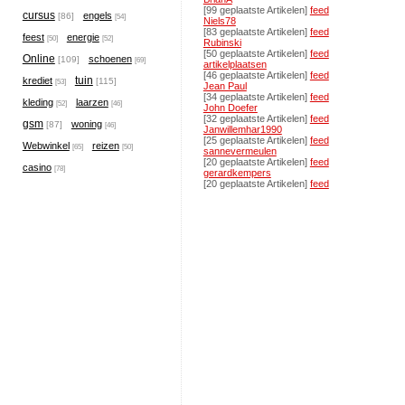
[99 geplaatste Artikelen]
feed
cursus
engels
[86]
[54]
Niels78
[83 geplaatste Artikelen]
feed
feest
energie
[50]
[52]
Rubinski
[50 geplaatste Artikelen]
feed
Online
schoenen
[109]
[69]
artikelplaatsen
[46 geplaatste Artikelen]
feed
tuin
krediet
[115]
[53]
Jean Paul
[34 geplaatste Artikelen]
feed
kleding
laarzen
[52]
[46]
John Doefer
[32 geplaatste Artikelen]
feed
gsm
woning
[87]
[46]
Janwillemhar1990
[25 geplaatste Artikelen]
feed
Webwinkel
reizen
[65]
[50]
sannevermeulen
[20 geplaatste Artikelen]
feed
casino
[78]
gerardkempers
[20 geplaatste Artikelen]
feed