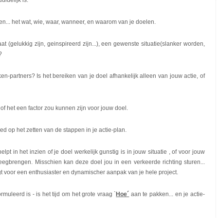
idelijk is.
en... het wat, wie, waar, wanneer, en waarom van je doelen.
at (gelukkig zijn, geinspireerd zijn...), een gewenste situatie(slanker worden,
?
zaken-partners? Is het bereiken van je doel afhankelijk alleen van jouw actie, of
a of het een factor zou kunnen zijn voor jouw doel.
loed op het zetten van de stappen in je actie-plan.
lpt in het inzien of je doel werkelijk gunstig is in jouw situatie , of voor jouw
eegbrengen. Misschien kan deze doel jou in een verkeerde richting sturen...
rgt voor een enthusiaster en dynamischer aanpak van je hele project.
uleerd is - is het tijd om het grote vraag `
Hoe´
aan te pakken... en je actie-