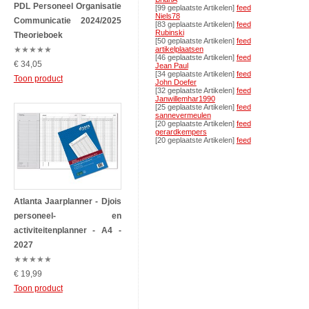
PDL Personeel Organisatie
[99 geplaatste Artikelen]
feed
Niels78
Communicatie 2024/2025
[83 geplaatste Artikelen]
feed
Rubinski
Theorieboek
[50 geplaatste Artikelen]
feed
★
★
★
★
★
artikelplaatsen
[46 geplaatste Artikelen]
feed
€ 34,05
Jean Paul
[34 geplaatste Artikelen]
feed
Toon product
John Doefer
[32 geplaatste Artikelen]
feed
Janwillemhar1990
[25 geplaatste Artikelen]
feed
sannevermeulen
[20 geplaatste Artikelen]
feed
gerardkempers
[20 geplaatste Artikelen]
feed
Atlanta Jaarplanner - Djois
personeel- en
activiteitenplanner - A4 -
2027
★
★
★
★
★
€ 19,99
Toon product