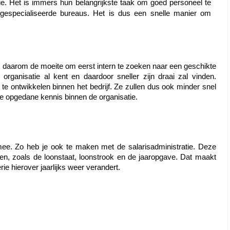
ie. Het is immers hun belangrijkste taak om goed personeel te 
 gespecialiseerde bureaus. Het is dus een snelle manier om 
ont daarom de moeite om eerst intern te zoeken naar een geschikte 
ganisatie al kent en daardoor sneller zijn draai zal vinden. 
 ontwikkelen binnen het bedrijf. Ze zullen dus ook minder snel 
 de opgedane kennis binnen de organisatie.
ee. Zo heb je ook te maken met de salarisadministratie. Deze 
administratie bestaat uit allerlei formulieren en berekeningen, zoals de loonstaat, loonstrook en de jaaropgave. Dat maakt 
ie hierover jaarlijks weer verandert.