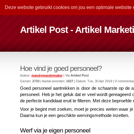
Deze website gebruikt cookies om jou een optimale website 
Artikel Post - Artikel Marke
Hoe vind je goed personeel?
Auteur:
mandymandemaker
| Via
Artikel Post
Gezien:
2733
| Aantal woorden:
1027
| Datum:
Tue, 30 Apr 2019
| 0 commenta
Goed personeel aantrekken is door de schaarste op de arbei
personeel. Heb je het geluk dat er veel wordt gereageerd o
de perfecte kandidaat eruit te filteren. Met deze beproefde
Voor je begint met zoeken, moet je precies weten waar je n
Daarna kun je een geschikte wervingsmethode inzetten. 
Werf via je eigen personeel