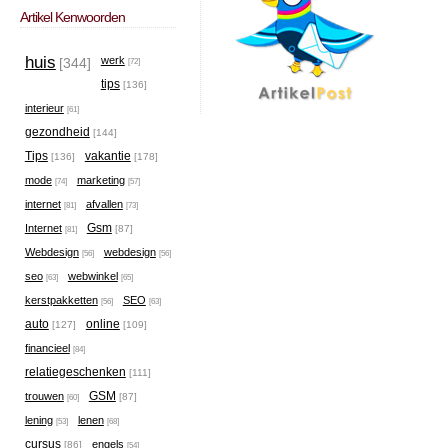
Artikel Kenwoorden
huis
werk
[344]
[72]
tips
[136]
interieur
[61]
gezondheid
[144]
Tips
vakantie
[136]
[178]
mode
marketing
[74]
[57]
internet
afvallen
[81]
[73]
Gsm
Internet
[87]
[81]
Webdesign
webdesign
[56]
[56]
seo
webwinkel
[63]
[65]
kerstpakketten
SEO
[56]
[63]
auto
online
[127]
[109]
financieel
[84]
relatiegeschenken
[111]
GSM
trouwen
[87]
[60]
lening
lenen
[53]
[68]
cursus
engels
[86]
[54]