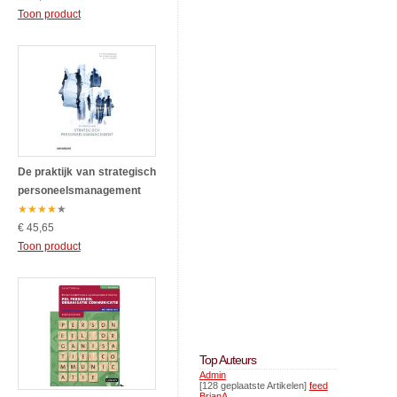
Toon product
De praktijk van strategisch
personeelsmanagement
★
★
★
★
★
€ 45,65
Toon product
Top Auteurs
Admin
[128 geplaatste Artikelen]
feed
BrianA