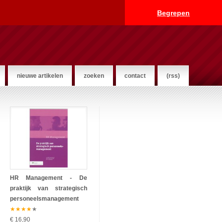
Begrepen
nieuwe artikelen
zoeken
contact
(rss)
HR Management - De
praktijk van strategisch
personeelsmanagement
★
★
★
★
★
€ 16,90