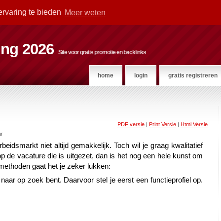
ervaring te bieden
Meer weten
ting 2026
Site voor gratis promotie en backlinks
home
login
gratis registreren
PDF versie
|
Print Versie
|
Html Versie
ar
dsmarkt niet altijd gemakkelijk. Toch wil je graag kwalitatief 
p de vacature die is uitgezet, dan is het nog een hele kunst om 
 methoden gaat het je zeker lukken:
aar op zoek bent. Daarvoor stel je eerst een functieprofiel op. 