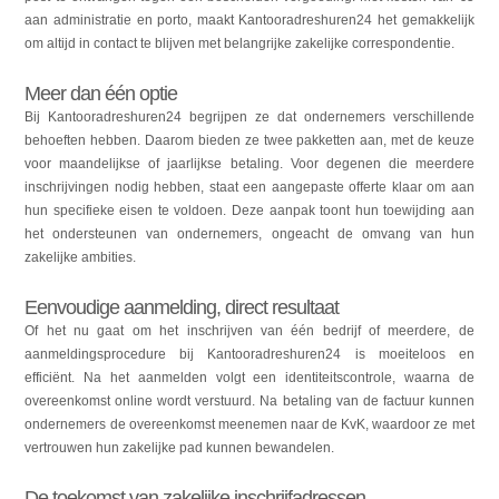
aan administratie en porto, maakt Kantooradreshuren24 het gemakkelijk
om altijd in contact te blijven met belangrijke zakelijke correspondentie.
Meer dan één optie
Bij Kantooradreshuren24 begrijpen ze dat ondernemers verschillende
behoeften hebben. Daarom bieden ze twee pakketten aan, met de keuze
voor maandelijkse of jaarlijkse betaling. Voor degenen die meerdere
inschrijvingen nodig hebben, staat een aangepaste offerte klaar om aan
hun specifieke eisen te voldoen. Deze aanpak toont hun toewijding aan
het ondersteunen van ondernemers, ongeacht de omvang van hun
zakelijke ambities.
Eenvoudige aanmelding, direct resultaat
Of het nu gaat om het inschrijven van één bedrijf of meerdere, de
aanmeldingsprocedure bij Kantooradreshuren24 is moeiteloos en
efficiënt. Na het aanmelden volgt een identiteitscontrole, waarna de
overeenkomst online wordt verstuurd. Na betaling van de factuur kunnen
ondernemers de overeenkomst meenemen naar de KvK, waardoor ze met
vertrouwen hun zakelijke pad kunnen bewandelen.
De toekomst van zakelijke inschrijfadressen