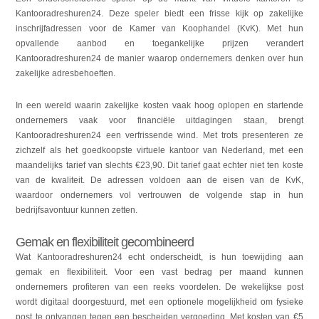
Kantooradreshuren24. Deze speler biedt een frisse kijk op zakelijke
inschrijfadressen voor de Kamer van Koophandel (KvK). Met hun
opvallende aanbod en toegankelijke prijzen verandert
Kantooradreshuren24 de manier waarop ondernemers denken over hun
zakelijke adresbehoeften.
In een wereld waarin zakelijke kosten vaak hoog oplopen en startende
ondernemers vaak voor financiële uitdagingen staan, brengt
Kantooradreshuren24 een verfrissende wind. Met trots presenteren ze
zichzelf als het goedkoopste virtuele kantoor van Nederland, met een
maandelijks tarief van slechts €23,90. Dit tarief gaat echter niet ten koste
van de kwaliteit. De adressen voldoen aan de eisen van de KvK,
waardoor ondernemers vol vertrouwen de volgende stap in hun
bedrijfsavontuur kunnen zetten.
Gemak en flexibiliteit gecombineerd
Wat Kantooradreshuren24 echt onderscheidt, is hun toewijding aan
gemak en flexibiliteit. Voor een vast bedrag per maand kunnen
ondernemers profiteren van een reeks voordelen. De wekelijkse post
wordt digitaal doorgestuurd, met een optionele mogelijkheid om fysieke
post te ontvangen tegen een bescheiden vergoeding. Met kosten van €5