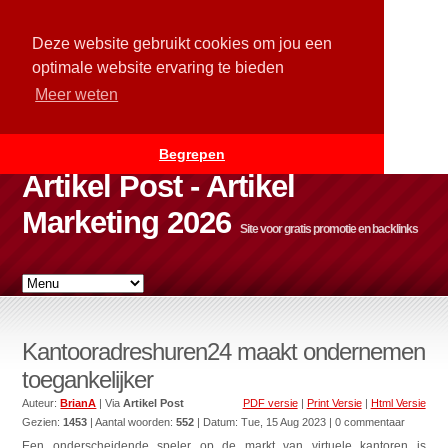
Deze website gebruikt cookies om jou een
optimale website ervaring te bieden
Meer weten
Begrepen
Artikel Post - Artikel
Marketing 2026
Site voor gratis promotie en backlinks
Kantooradreshuren24 maakt ondernemen
toegankelijker
Auteur:
BrianA
| Via
Artikel Post
PDF versie
|
Print Versie
|
Html Versie
Gezien:
1453
| Aantal woorden:
552
| Datum:
Tue, 15 Aug 2023
| 0 commentaar
Een onderscheidende speler op de markt van virtuele kantoren is