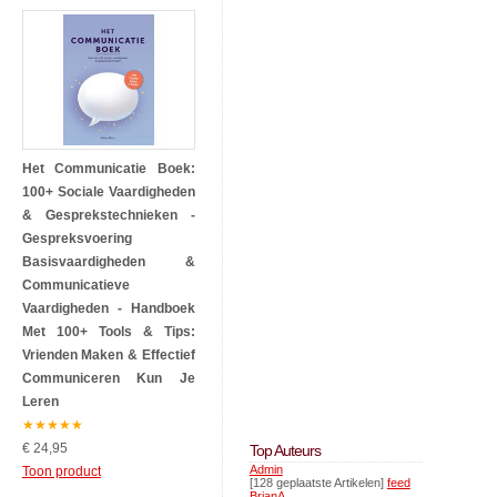
Het Communicatie Boek:
100+ Sociale Vaardigheden
& Gesprekstechnieken -
Gespreksvoering
Basisvaardigheden &
Communicatieve
Vaardigheden - Handboek
Met 100+ Tools & Tips:
Vrienden Maken & Effectief
Communiceren Kun Je
Leren
★
★
★
★
★
€ 24,95
Top Auteurs
Admin
Toon product
[128 geplaatste Artikelen]
feed
BrianA