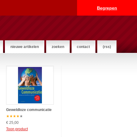
Begrepen
nieuwe artikelen
zoeken
contact
(rss)
Geweldloze communicatie
★
★
★
★
★
€ 25,00
Toon product