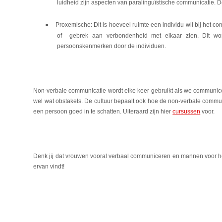
luidheid zijn aspecten van paralinguïstische communicatie. D
●
Proxemische: Dit is hoeveel ruimte een individu wil bij het 
of gebrek aan verbondenheid met elkaar zien. Dit wo
persoonskenmerken door de individuen.
Non-verbale communicatie wordt elke keer gebruikt als we communicer
wel wat obstakels. De cultuur bepaalt ook hoe de non-verbale commun
een persoon goed in te schatten. Uiteraard zijn hier
cursussen
voor.
Denk jij dat vrouwen vooral verbaal communiceren en mannen voor het
ervan vindt!