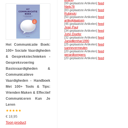
[99 geplaatste Artikelen]
feed
Niels78
[83 geplaatste Artikelen]
feed
Rubinski
[50 geplaatste Artikelen]
feed
artikelplaatsen
[46 geplaatste Artikelen]
feed
Jean Paul
[34 geplaatste Artikelen]
feed
John Doefer
[32 geplaatste Artikelen]
feed
Janwillemhar1990
Het Communicatie Boek:
[25 geplaatste Artikelen]
feed
sannevermeulen
100+ Sociale Vaardigheden
[20 geplaatste Artikelen]
feed
gerardkempers
& Gesprekstechnieken -
[20 geplaatste Artikelen]
feed
Gespreksvoering
Basisvaardigheden &
Communicatieve
Vaardigheden - Handboek
Met 100+ Tools & Tips:
Vrienden Maken & Effectief
Communiceren Kun Je
Leren
★
★
★
★
★
€ 18,95
Toon product