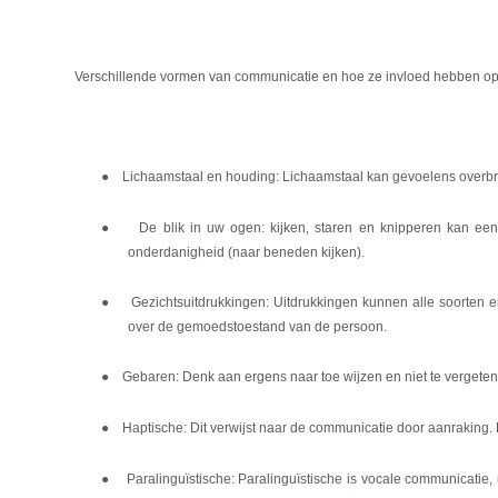
Verschillende vormen van communicatie en hoe ze invloed hebben 
●
Lichaamstaal en houding: Lichaamstaal kan gevoelens overbre
●
De blik in uw ogen: kijken, staren en knipperen kan een
onderdanigheid (naar beneden kijken).
●
Gezichtsuitdrukkingen: Uitdrukkingen kunnen alle soorten em
over de gemoedstoestand van de persoon.
●
Gebaren: Denk aan ergens naar toe wijzen en niet te vergeten
●
Haptische: Dit verwijst naar de communicatie door aanraking. D
●
Paralinguïstische: Paralinguïstische is vocale communicatie