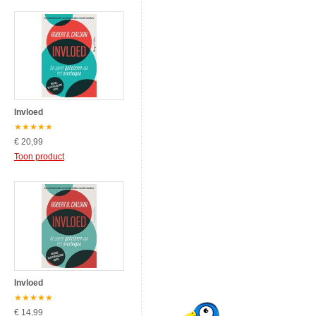
Invloed
★
★
★
★
★
€ 20,99
Toon product
Invloed
★
★
★
★
★
€ 14,99