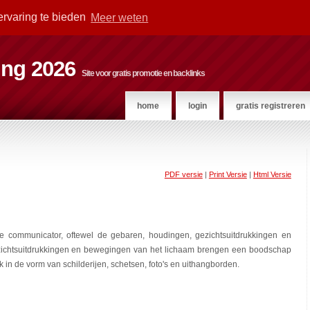
ervaring te bieden
Meer weten
ting 2026
Site voor gratis promotie en backlinks
home
login
gratis registreren
PDF versie
|
Print Versie
|
Html Versie
 communicator, oftewel de gebaren, houdingen, gezichtsuitdrukkingen en
ichtsuitdrukkingen en bewegingen van het lichaam brengen een boodschap
n de vorm van schilderijen, schetsen, foto's en uithangborden.