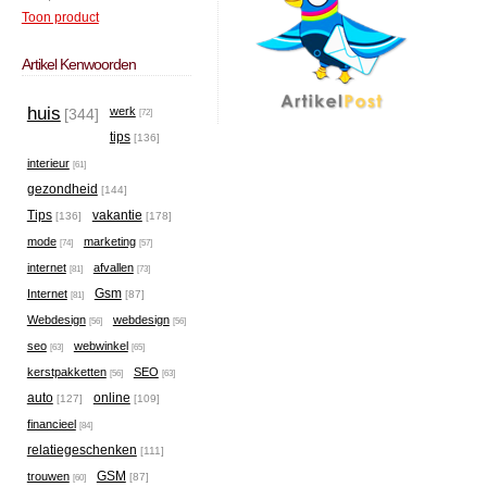
Toon product
Artikel Kenwoorden
huis
werk
[344]
[72]
tips
[136]
interieur
[61]
gezondheid
[144]
Tips
vakantie
[136]
[178]
mode
marketing
[74]
[57]
internet
afvallen
[81]
[73]
Gsm
Internet
[87]
[81]
Webdesign
webdesign
[56]
[56]
seo
webwinkel
[63]
[65]
kerstpakketten
SEO
[56]
[63]
auto
online
[127]
[109]
financieel
[84]
relatiegeschenken
[111]
GSM
trouwen
[87]
[60]