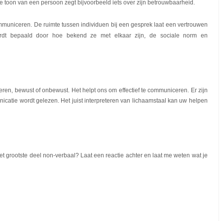
e toon van een persoon zegt bijvoorbeeld iets over zijn betrouwbaarheid.
communiceren. De ruimte tussen individuen bij een gesprek laat een vertrouwen
rdt bepaald door hoe bekend ze met elkaar zijn, de sociale norm en
en, bewust of onbewust. Het helpt ons om effectief te communiceren. Er zijn
icatie wordt gelezen. Het juist interpreteren van lichaamstaal kan uw helpen
 grootste deel non-verbaal? Laat een reactie achter en laat me weten wat je