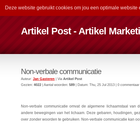
Deze website gebruikt cookies om jou een optimale website 
Artikel Post - Artikel Marke
Non-verbale communicatie
Auteur:
Jan Gasteren
| Via
Artikel Post
Gezien:
4022
| Aantal woorden:
589
| Datum:
Thu, 25 Jul 2013
| 0 commentaar
Non-verbale communicatie omvat de algemene lichaamstaal van de
andere bewegingen van het lichaam. Deze gebaren, houdingen, gez
over zonder woorden te gebruiken. Non-verbale communicatie kan ook i