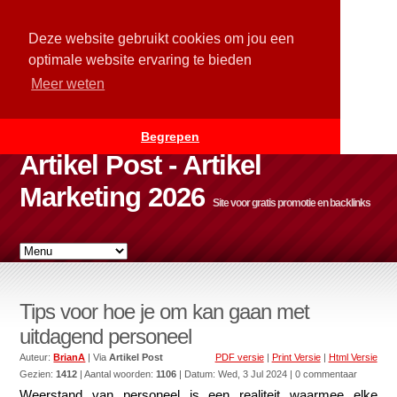
Deze website gebruikt cookies om jou een
optimale website ervaring te bieden
Meer weten
Begrepen
Artikel Post - Artikel
Marketing 2026
Site voor gratis promotie en backlinks
Tips voor hoe je om kan gaan met
uitdagend personeel
Auteur:
BrianA
| Via
Artikel Post
PDF versie
|
Print Versie
|
Html Versie
Gezien:
1412
| Aantal woorden:
1106
| Datum:
Wed, 3 Jul 2024
| 0 commentaar
Weerstand van personeel is een realiteit waarmee elke 