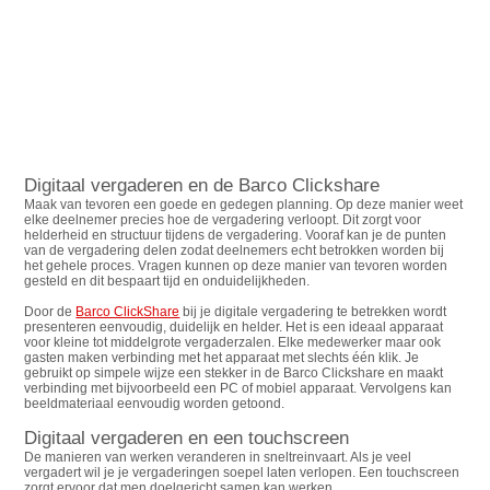
Digitaal vergaderen en de Barco Clickshare
Maak van tevoren een goede en gedegen planning. Op deze manier weet
elke deelnemer precies hoe de vergadering verloopt. Dit zorgt voor
helderheid en structuur tijdens de vergadering. Vooraf kan je de punten
van de vergadering delen zodat deelnemers echt betrokken worden bij
het gehele proces. Vragen kunnen op deze manier van tevoren worden
gesteld en dit bespaart tijd en onduidelijkheden.
Door de
Barco ClickShare
bij je digitale vergadering te betrekken wordt
presenteren eenvoudig, duidelijk en helder. Het is een ideaal apparaat
voor kleine tot middelgrote vergaderzalen. Elke medewerker maar ook
gasten maken verbinding met het apparaat met slechts één klik. Je
gebruikt op simpele wijze een stekker in de Barco Clickshare en maakt
verbinding met bijvoorbeeld een PC of mobiel apparaat. Vervolgens kan
beeldmateriaal eenvoudig worden getoond.
Digitaal vergaderen en een touchscreen
De manieren van werken veranderen in sneltreinvaart. Als je veel
vergadert wil je je vergaderingen soepel laten verlopen. Een touchscreen
zorgt ervoor dat men doelgericht samen kan werken.