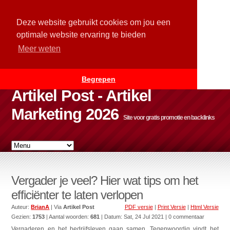
Deze website gebruikt cookies om jou een
optimale website ervaring te bieden
Meer weten
Begrepen
Artikel Post - Artikel
Marketing 2026
Site voor gratis promotie en backlinks
Vergader je veel? Hier wat tips om het
efficiënter te laten verlopen
Auteur:
BrianA
| Via
Artikel Post
PDF versie
|
Print Versie
|
Html Versie
Gezien:
1753
| Aantal woorden:
681
| Datum:
Sat, 24 Jul 2021
| 0 commentaar
Vergaderen en het bedrijfsleven gaan samen. Tegenwoordig vindt het