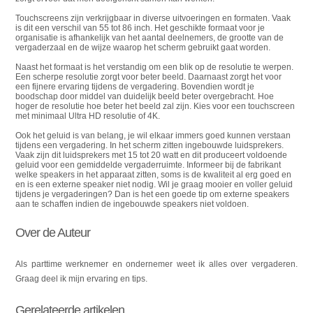
Touchscreens zijn verkrijgbaar in diverse uitvoeringen en formaten. Vaak
is dit een verschil van 55 tot 86 inch. Het geschikte formaat voor je
organisatie is afhankelijk van het aantal deelnemers, de grootte van de
vergaderzaal en de wijze waarop het scherm gebruikt gaat worden.
Naast het formaat is het verstandig om een blik op de resolutie te werpen.
Een scherpe resolutie zorgt voor beter beeld. Daarnaast zorgt het voor
een fijnere ervaring tijdens de vergadering. Bovendien wordt je
boodschap door middel van duidelijk beeld beter overgebracht. Hoe
hoger de resolutie hoe beter het beeld zal zijn. Kies voor een touchscreen
met minimaal Ultra HD resolutie of 4K.
Ook het geluid is van belang, je wil elkaar immers goed kunnen verstaan
tijdens een vergadering. In het scherm zitten ingebouwde luidsprekers.
Vaak zijn dit luidsprekers met 15 tot 20 watt en dit produceert voldoende
geluid voor een gemiddelde vergaderruimte. Informeer bij de fabrikant
welke speakers in het apparaat zitten, soms is de kwaliteit al erg goed en
en is een externe speaker niet nodig. Wil je graag mooier en voller geluid
tijdens je vergaderingen? Dan is het een goede tip om externe speakers
aan te schaffen indien de ingebouwde speakers niet voldoen.
Over de Auteur
Als parttime werknemer en ondernemer weet ik alles over vergaderen.
Graag deel ik mijn ervaring en tips.
Gerelateerde artikelen