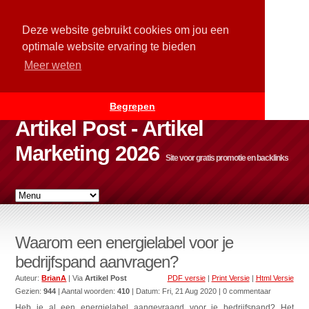
Deze website gebruikt cookies om jou een
optimale website ervaring te bieden
Meer weten
Begrepen
Artikel Post - Artikel
Marketing 2026
Site voor gratis promotie en backlinks
Waarom een energielabel voor je
bedrijfspand aanvragen?
Auteur:
BrianA
| Via
Artikel Post
PDF versie
|
Print Versie
|
Html Versie
Gezien:
944
| Aantal woorden:
410
| Datum:
Fri, 21 Aug 2020
| 0 commentaar
Heb je al een energielabel aangevraagd voor je bedrijfspand? Het