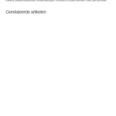
meest uiteenlopende onderwerpen omtrent ondernemen met personeel.
Gerelateerde artikelen