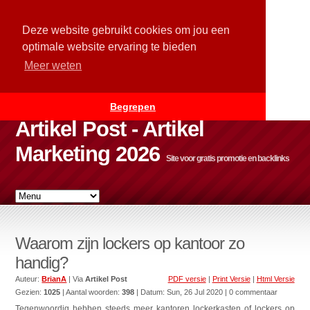
Deze website gebruikt cookies om jou een
optimale website ervaring te bieden
Meer weten
Begrepen
Artikel Post - Artikel
Marketing 2026
Site voor gratis promotie en backlinks
Waarom zijn lockers op kantoor zo
handig?
Auteur:
BrianA
| Via
Artikel Post
PDF versie
|
Print Versie
|
Html Versie
Gezien:
1025
| Aantal woorden:
398
| Datum:
Sun, 26 Jul 2020
| 0 commentaar
Tegenwoordig hebben steeds meer kantoren lockerkasten of lockers op