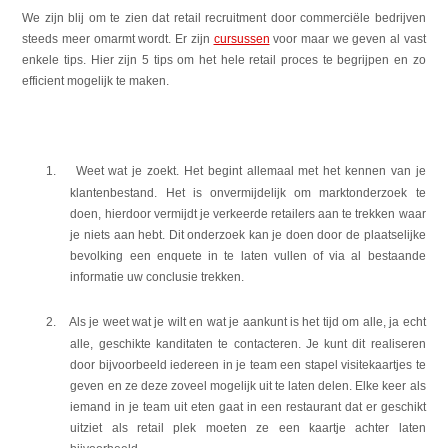
We zijn blij om te zien dat retail recruitment door commerciële bedrijven
steeds meer omarmt wordt. Er zijn
cursussen
voor maar we geven al vast
enkele tips. Hier zijn 5 tips om het hele retail proces te begrijpen en zo
efficient mogelijk te maken.
1.
Weet wat je zoekt. Het begint allemaal met het kennen van je
klantenbestand. Het is onvermijdelijk om marktonderzoek te
doen, hierdoor vermijdt je verkeerde retailers aan te trekken waar
je niets aan hebt. Dit onderzoek kan je doen door de plaatselijke
bevolking een enquete in te laten vullen of via al bestaande
informatie uw conclusie trekken.
2.
Als je weet wat je wilt en wat je aankunt is het tijd om alle, ja echt
alle, geschikte kanditaten te contacteren. Je kunt dit realiseren
door bijvoorbeeld iedereen in je team een stapel visitekaartjes te
geven en ze deze zoveel mogelijk uit te laten delen. Elke keer als
iemand in je team uit eten gaat in een restaurant dat er geschikt
uitziet als retail plek moeten ze een kaartje achter laten