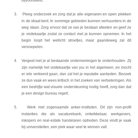
bijvoorbeeld.
3.
Pleeg onderzoek en zorg dat je alle eigenaren en open plekken
in de straat kent. In sommige gebieden kunnen verhuurders in de
weg staan. Zorg ervoor dat ze van je bestaan afweten en geef ze
je visitekaartje zodat ze contact met je kunnen opnemen. In het
begin loopt het wellicht stroefjes, maar gaandeweg zal dit
versoepelen.
4.
Vergeet niet je al bestaande ondernemingen te onderhouden. Zij
zijn namelijk het visitekaartje van jou in het algemeen, en mocht
er iets verkeerd gaan, dan zal het je reputatie aantasten. Bezoek
ze dus vaak en wees kritisch in het zoeken van verbeteringen. Als
een bedrijfje wat visuele ondersteuning nodig heeft, zorg dan dat
je een design bureau regelt.
5.
Werk met zogenaamde anker-instituten. Dit zijn non-profit
instanties die als vacaturebank, ontwikkelaar, werkgevers,
inkopers en real-estate handelaren optreden. Deze vindt je vaak
bij universiteiten, een plek waar veel te winnen valt.