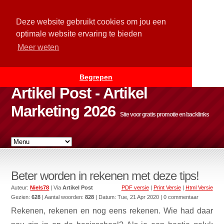
Deze website gebruikt cookies om jou een
optimale website ervaring te bieden
Meer weten
Begrepen
Artikel Post - Artikel
Marketing 2026
Site voor gratis promotie en backlinks
Beter worden in rekenen met deze tips!
Auteur:
Niels78
| Via
Artikel Post
PDF versie
|
Print Versie
|
Html Versie
Gezien:
628
| Aantal woorden:
828
| Datum:
Tue, 21 Apr 2020
| 0 commentaar
Rekenen, rekenen en nog eens rekenen. Wie had daar