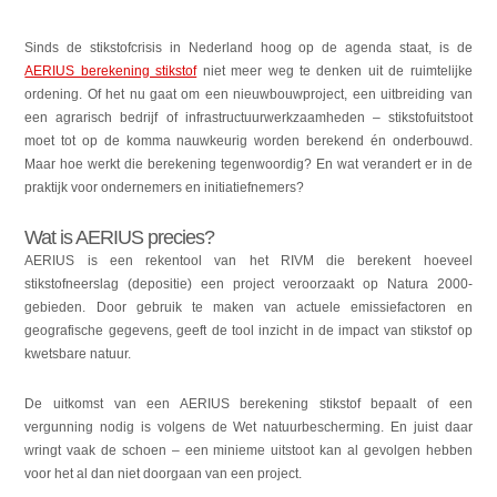
Sinds de stikstofcrisis in Nederland hoog op de agenda staat, is de
AERIUS berekening stikstof
niet meer weg te denken uit de ruimtelijke
ordening. Of het nu gaat om een nieuwbouwproject, een uitbreiding van
een agrarisch bedrijf of infrastructuurwerkzaamheden – stikstofuitstoot
moet tot op de komma nauwkeurig worden berekend én onderbouwd.
Maar hoe werkt die berekening tegenwoordig? En wat verandert er in de
praktijk voor ondernemers en initiatiefnemers?
Wat is AERIUS precies?
AERIUS is een rekentool van het RIVM die berekent hoeveel
stikstofneerslag (depositie) een project veroorzaakt op Natura 2000-
gebieden. Door gebruik te maken van actuele emissiefactoren en
geografische gegevens, geeft de tool inzicht in de impact van stikstof op
kwetsbare natuur.
De uitkomst van een AERIUS berekening stikstof bepaalt of een
vergunning nodig is volgens de Wet natuurbescherming. En juist daar
wringt vaak de schoen – een minieme uitstoot kan al gevolgen hebben
voor het al dan niet doorgaan van een project.