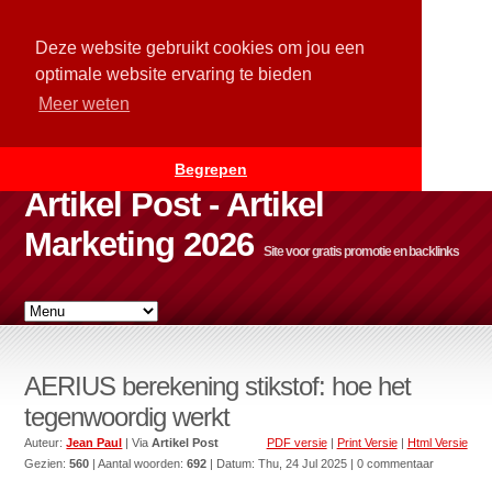
Deze website gebruikt cookies om jou een
optimale website ervaring te bieden
Meer weten
Begrepen
Artikel Post - Artikel
Marketing 2026
Site voor gratis promotie en backlinks
AERIUS berekening stikstof: hoe het
tegenwoordig werkt
Auteur:
Jean Paul
| Via
Artikel Post
PDF versie
|
Print Versie
|
Html Versie
Gezien:
560
| Aantal woorden:
692
| Datum:
Thu, 24 Jul 2025
| 0 commentaar