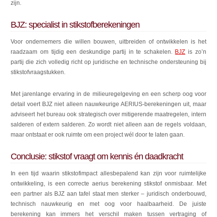
zijn.
BJZ: specialist in stikstofberekeningen
Voor ondernemers die willen bouwen, uitbreiden of ontwikkelen is het
raadzaam om tijdig een deskundige partij in te schakelen.
BJZ
is zo’n
partij die zich volledig richt op juridische en technische ondersteuning bij
stikstofvraagstukken.
Met jarenlange ervaring in de milieuregelgeving en een scherp oog voor
detail voert BJZ niet alleen nauwkeurige AERIUS-berekeningen uit, maar
adviseert het bureau ook strategisch over mitigerende maatregelen, intern
salderen of extern salderen. Zo wordt niet alleen aan de regels voldaan,
maar ontstaat er ook ruimte om een project wél door te laten gaan.
Conclusie: stikstof vraagt om kennis én daadkracht
In een tijd waarin stikstofimpact allesbepalend kan zijn voor ruimtelijke
ontwikkeling, is een correcte aerius berekening stikstof onmisbaar. Met
een partner als BJZ aan tafel staat men sterker – juridisch onderbouwd,
technisch nauwkeurig en met oog voor haalbaarheid. De juiste
berekening kan immers het verschil maken tussen vertraging of