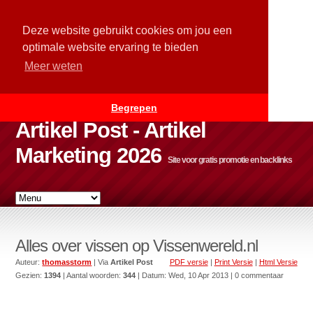
Deze website gebruikt cookies om jou een
optimale website ervaring te bieden
Meer weten
Begrepen
Artikel Post - Artikel
Marketing 2026
Site voor gratis promotie en backlinks
Alles over vissen op Vissenwereld.nl
Auteur:
thomasstorm
| Via
Artikel Post
PDF versie
|
Print Versie
|
Html Versie
Gezien:
1394
| Aantal woorden:
344
| Datum:
Wed, 10 Apr 2013
| 0 commentaar