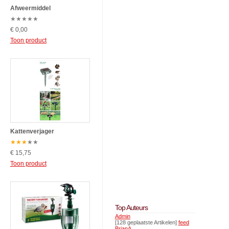
Afweermiddel
★
★
★
★
★
€ 0,00
Toon product
Kattenverjager
★
★
★
★
★
€ 15,75
Toon product
Top Auteurs
Admin
[128 geplaatste Artikelen]
feed
BrianA