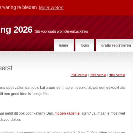
ervaring te bieden
Meer weten
ting 2026
Site voor gratis promotie en backlinks
home
login
gratis registreren
eerst
PDF versie
|
Print Versie
|
Html Versie
l eens opgevallen dat jouw kat graag een hapje meepikt. Zowel een gekookt als
t een goed idee is lees je hier.
ar geldt dit ook voor katten? Dus,
mogen katten ei
eten? Ja, maar je moet wel
idsvoordelen.