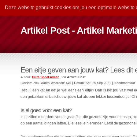
Deze website gebruikt cookies om jou een optimale website 
Artikel Post - Artikel Marke
Een eitje geven aan jouw kat? Lees dit 
Auteur:
Pure Sportswear
| Via
Artikel Post
Gezien:
793
| Aantal woorden:
476
| Datum:
Sat, 25 Sep 2021
| 0 commentaar
Heb jij een kat en eet je wel eens een eitje? Dan is het jou vast we
een gebakken ei beschouwt jouw kat als een lekker tussendoortje. Of di
Is ei goed voor een kat?
In ei zitten meerdere voedingsstoffen die gezond zijn voor mensen, ma
op een aantal dingen letten. Die lees je hieronder. Eerst de gezondhe