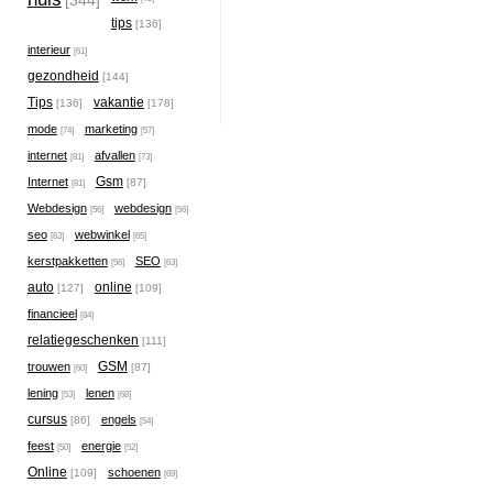
[344]
tips
[136]
interieur
[61]
gezondheid
[144]
Tips
vakantie
[136]
[178]
mode
marketing
[74]
[57]
internet
afvallen
[81]
[73]
Gsm
Internet
[87]
[81]
Webdesign
webdesign
[56]
[56]
seo
webwinkel
[63]
[65]
kerstpakketten
SEO
[56]
[63]
auto
online
[127]
[109]
financieel
[84]
relatiegeschenken
[111]
GSM
trouwen
[87]
[60]
lening
lenen
[53]
[68]
cursus
engels
[86]
[54]
feest
energie
[50]
[52]
Online
schoenen
[109]
[69]