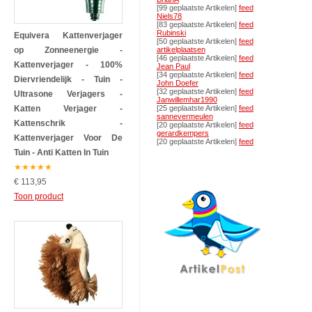
[99 geplaatste Artikelen]
feed
Niels78
[83 geplaatste Artikelen]
feed
Rubinski
Equivera Kattenverjager
[50 geplaatste Artikelen]
feed
op Zonneenergie -
artikelplaatsen
[46 geplaatste Artikelen]
feed
Kattenverjager - 100%
Jean Paul
[34 geplaatste Artikelen]
feed
Diervriendelijk - Tuin -
John Doefer
[32 geplaatste Artikelen]
feed
Ultrasone Verjagers -
Janwillemhar1990
Katten Verjager -
[25 geplaatste Artikelen]
feed
sannevermeulen
Kattenschrik -
[20 geplaatste Artikelen]
feed
gerardkempers
Kattenverjager Voor De
[20 geplaatste Artikelen]
feed
Tuin - Anti Katten In Tuin
★
★
★
★
★
€ 113,95
Toon product