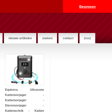
Begrepen
nieuwe artikelen
zoeken
contact
(rss)
Equivera Ultrasone
Kattenverjager -
Kattenverjager -
Dierenverjager -
Kattenschrik - Katten