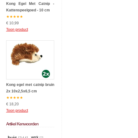
Kong Egel Met Catnip -
Kattenspeelgoed - 10 cm
★
★
★
★
★
€ 10,99
Toon product
Kong egel met catnip bruin
2x 10x2,5x6,5 cm
★
★
★
★
★
€ 18,20
Toon product
Artikel Kenwoorden
huis
werk
[72]