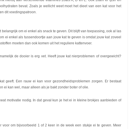
nk hierbij aan verschillende vitamines zoals A, D en E. Ook zitten er ijzer en
oolhydraten bevat. Zoals je wellicht weet moet het dieet van een kat voor het
nnen dit voedingspatroon.
belangrijk om ei enkel als snack te geven. Dit blijft van toepassing, ook al las
om ei enkel als tussendoortje aan jouw kat te geven is omdat jouw kat zoveel
stoffen moeten dan ook komen uit het reguliere kattenvoer.
namelijk de dooier is erg vet. Heeft jouw kat nierproblemen of overgewicht?
w kat geeft. Een rauw ei kan voor gezondheidsproblemen zorgen. Er bestaat
ei kan wel, maar alleen als je bakt zonder boter of olie.
 motivatie nodig. In dat geval kun je het ei in kleine brokjes aanbieden of
 er voor om bijvoorbeeld 1 of 2 keer in de week een stukje ei te geven. Meer