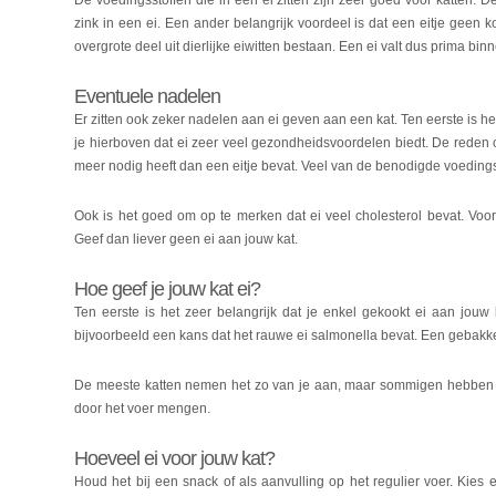
De voedingsstoffen die in een ei zitten zijn zeer goed voor katten. De
zink in een ei. Een ander belangrijk voordeel is dat een eitje geen k
overgrote deel uit dierlijke eiwitten bestaan. Een ei valt dus prima bi
Eventuele nadelen
Er zitten ook zeker nadelen aan ei geven aan een kat. Ten eerste is het 
je hierboven dat ei zeer veel gezondheidsvoordelen biedt. De reden 
meer nodig heeft dan een eitje bevat. Veel van de benodigde voedings
Ook is het goed om op te merken dat ei veel cholesterol bevat. Voor
Geef dan liever geen ei aan jouw kat.
Hoe geef je jouw kat ei?
Ten eerste is het zeer belangrijk dat je enkel gekookt ei aan jou
bijvoorbeeld een kans dat het rauwe ei salmonella bevat. Een gebakken 
De meeste katten nemen het zo van je aan, maar sommigen hebben wat
door het voer mengen.
Hoeveel ei voor jouw kat?
Houd het bij een snack of als aanvulling op het regulier voer. Kies