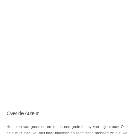
Over de Auteur
Het telen van groenten en fruit is een grote hobby van mijn vrouw. Ons
hele huis staat vol met haar bloemen en regelmatig probeert ze nieuwe