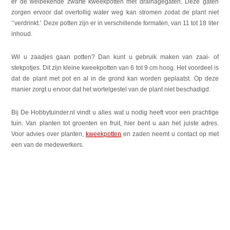
er de welbekende zwarte kweekpotten met drainagegaten. Deze gaten
zorgen ervoor dat overtollig water weg kan stromen zodat de plant niet
‘’verdrinkt.’ Deze potten zijn er in verschillende formaten, van 11 tot 18 liter
inhoud.
Wil u zaadjes gaan potten? Dan kunt u gebruik maken van zaai- of
stekpotjes. Dit zijn kleine kweekpotten van 6 tot 9 cm hoog. Het voordeel is
dat de plant met pot en al in de grond kan worden geplaatst. Op deze
manier zorgt u ervoor dat het wortelgestel van de plant niet beschadigd.
Bij De Hobbytuinder.nl vindt u alles wat u nodig heeft voor een prachtige
tuin. Van planten tot groenten en fruit, hier bent u aan het juiste adres.
Voor advies over planten,
kweekpotten
en zaden neemt u contact op met
een van de medewerkers.