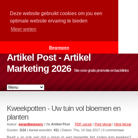
Deze website gebruikt cookies om jou een
optimale website ervaring te bieden
Meer weten
Begrepen
Artikel Post - Artikel
Marketing 2026
Site voor gratis promotie en backlinks
Kweekpotten - Uw tuin vol bloemen en
planten
Auteur:
gerardkempers
| Via
Artikel Post
PDF versie
|
Print Versie
|
Html Versie
Gezien:
1116
| Aantal woorden:
411
| Datum:
Thu, 14 Sep 2017
| 0 commentaar
Baalt u er ook van dat u maar in een beperkte tijd zaden kan kweken?