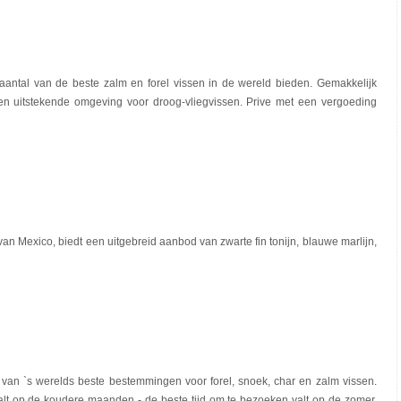
n aantal van de beste zalm en forel vissen in de wereld bieden. Gemakkelijk
en uitstekende omgeving voor droog-vliegvissen. Prive met een vergoeding
van Mexico, biedt een uitgebreid aanbod van zwarte fin tonijn, blauwe marlijn,
n van `s werelds beste bestemmingen voor forel, snoek, char en zalm vissen.
lt op de koudere maanden - de beste tijd om te bezoeken valt op de zomer,