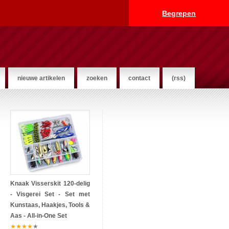
Begrepen
nieuwe artikelen
zoeken
contact
(rss)
Knaak Visserskit 120‑delig
- Visgerei Set - Set met
Kunstaas, Haakjes, Tools &
Aas - All‑in‑One Set
★
★
★
★
★