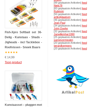
[99 geplaatste Artikelen]
feed
Niels78
[83 geplaatste Artikelen]
feed
Rubinski
[50 geplaatste Artikelen]
feed
artikelplaatsen
[46 geplaatste Artikelen]
feed
Jean Paul
[34 geplaatste Artikelen]
feed
John Doefer
[32 geplaatste Artikelen]
feed
Fish-Xpro Softbait set 36-
Janwillemhar1990
Delig - Kunstaas - Shads -
[25 geplaatste Artikelen]
feed
sannevermeulen
Jigheads - incl Tacklebox -
[20 geplaatste Artikelen]
feed
gerardkempers
Roofvissen - Snoek Baars
[20 geplaatste Artikelen]
feed
★
★
★
★
★
€ 14,99
Toon product
Kunstaasset – pluggen met