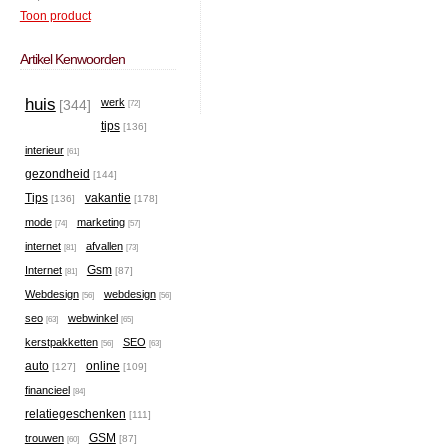
Toon product
Artikel Kenwoorden
huis
werk
[344]
[72]
tips
[136]
interieur
[61]
gezondheid
[144]
Tips
vakantie
[136]
[178]
mode
marketing
[74]
[57]
internet
afvallen
[81]
[73]
Gsm
Internet
[87]
[81]
Webdesign
webdesign
[56]
[56]
seo
webwinkel
[63]
[65]
kerstpakketten
SEO
[56]
[63]
auto
online
[127]
[109]
financieel
[84]
relatiegeschenken
[111]
GSM
trouwen
[87]
[60]