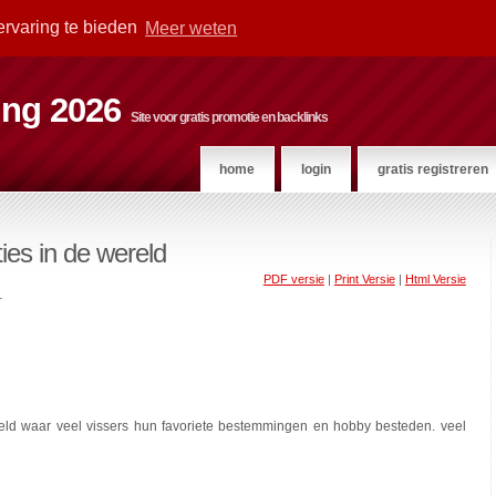
ervaring te bieden
Meer weten
ting 2026
Site voor gratis promotie en backlinks
home
login
gratis registreren
ies in de wereld
PDF versie
|
Print Versie
|
Html Versie
r
wereld waar veel vissers hun favoriete bestemmingen en hobby besteden. veel