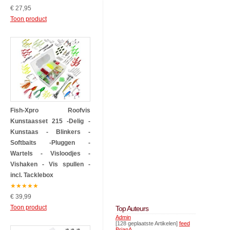
€ 27,95
Toon product
Fish-Xpro Roofvis
Kunstaasset 215 -Delig -
Kunstaas - Blinkers -
Softbaits -Pluggen -
Wartels - Visloodjes -
Vishaken - Vis spullen -
incl. Tacklebox
★
★
★
★
★
€ 39,99
Toon product
Top Auteurs
Admin
[128 geplaatste Artikelen]
feed
BrianA