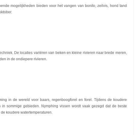
ldoende mogelijkheden bieden voor het vangen van bonito, zeilvis, hond tand
oktober.
techniek. De locaties variëren van beken en kleine rivieren naar brede meren,
en in de ondiepere rivieren.
g in de wereld voor baars, regenboogforel en forel. Tijdens de koudere
n in sommige gebieden. Nymphing vissen wordt vaak gezegd dat de beste
op de koudere watertemperaturen.