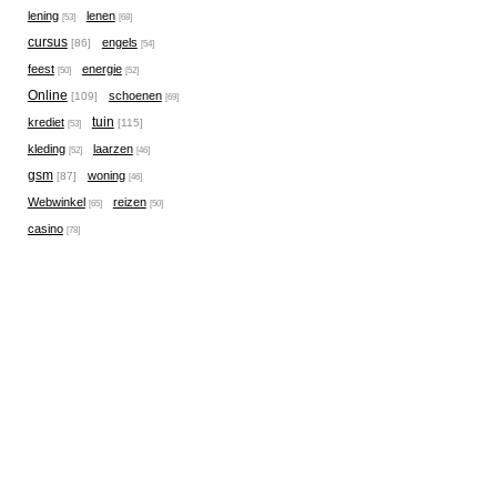
lening
lenen
[53]
[68]
cursus
engels
[86]
[54]
feest
energie
[50]
[52]
Online
schoenen
[109]
[69]
tuin
krediet
[115]
[53]
kleding
laarzen
[52]
[46]
gsm
woning
[87]
[46]
Webwinkel
reizen
[65]
[50]
casino
[78]