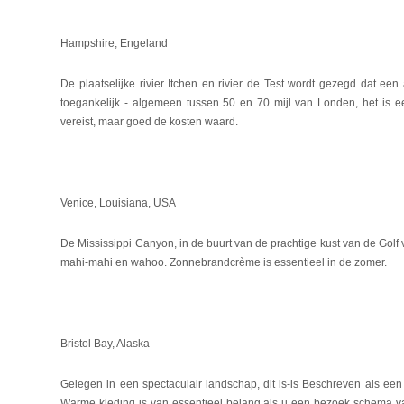
Hampshire, Engeland
De plaatselijke rivier Itchen en rivier de Test wordt gezegd dat ee
toegankelijk - algemeen tussen 50 en 70 mijl van Londen, het is e
vereist, maar goed de kosten waard.
Venice, Louisiana, USA
De Mississippi Canyon, in de buurt van de prachtige kust van de Golf 
mahi-mahi en wahoo. Zonnebrandcrème is essentieel in de zomer.
Bristol Bay, Alaska
Gelegen in een spectaculair landschap, dit is-is Beschreven als ee
Warme kleding is van essentieel belang als u een bezoek schema va