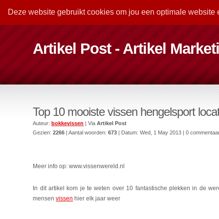
Deze website gebruikt cookies om jou een optimale website 
Artikel Post - Artikel Marke
Top 10 mooiste vissen hengelsport locat
Auteur:
bokkevissen
| Via
Artikel Post
Gezien:
2266
| Aantal woorden:
673
| Datum:
Wed, 1 May 2013
| 0 commentaa
Meer info op: www.vissenwereld.nl
In dit artikel kom je te weten over 10 fantastische plekken in de 
mensen
vissen
hier elk jaar weer