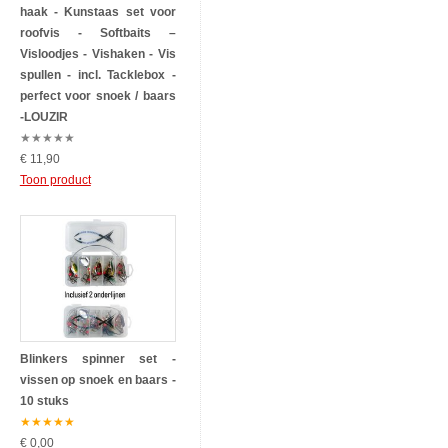
haak - Kunstaas set voor
roofvis - Softbaits –
Visloodjes - Vishaken - Vis
spullen - incl. Tacklebox -
perfect voor snoek / baars
-LOUZIR
★
★
★
★
★
€ 11,90
Toon product
Blinkers spinner set -
vissen op snoek en baars -
10 stuks
★
★
★
★
★
€ 0,00