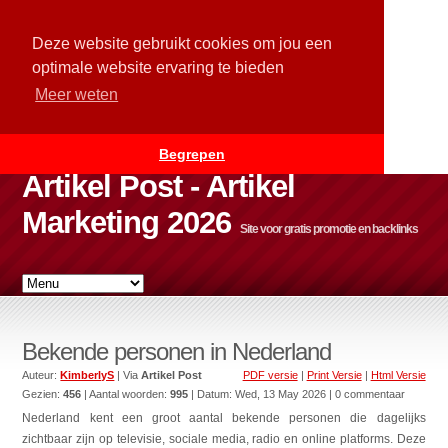
Deze website gebruikt cookies om jou een
optimale website ervaring te bieden
Meer weten
Begrepen
Artikel Post - Artikel
Marketing 2026
Site voor gratis promotie en backlinks
Bekende personen in Nederland
Auteur:
KimberlyS
| Via
Artikel Post
PDF versie
|
Print Versie
|
Html Versie
Gezien:
456
| Aantal woorden:
995
| Datum:
Wed, 13 May 2026
| 0 commentaar
Nederland kent een groot aantal bekende personen die dagelijks
zichtbaar zijn op televisie, sociale media, radio en online platforms. Deze