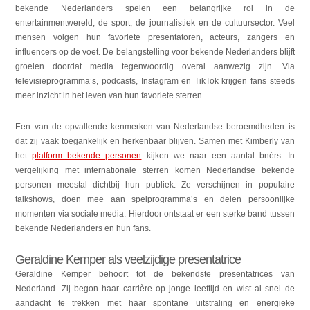
bekende Nederlanders spelen een belangrijke rol in de
entertainmentwereld, de sport, de journalistiek en de cultuursector. Veel
mensen volgen hun favoriete presentatoren, acteurs, zangers en
influencers op de voet. De belangstelling voor bekende Nederlanders blijft
groeien doordat media tegenwoordig overal aanwezig zijn. Via
televisieprogramma’s, podcasts, Instagram en TikTok krijgen fans steeds
meer inzicht in het leven van hun favoriete sterren.
Een van de opvallende kenmerken van Nederlandse beroemdheden is
dat zij vaak toegankelijk en herkenbaar blijven. Samen met Kimberly van
het
platform bekende personen
kijken we naar een aantal bnérs. In
vergelijking met internationale sterren komen Nederlandse bekende
personen meestal dichtbij hun publiek. Ze verschijnen in populaire
talkshows, doen mee aan spelprogramma’s en delen persoonlijke
momenten via sociale media. Hierdoor ontstaat er een sterke band tussen
bekende Nederlanders en hun fans.
Geraldine Kemper als veelzijdige presentatrice
Geraldine Kemper behoort tot de bekendste presentatrices van
Nederland. Zij begon haar carrière op jonge leeftijd en wist al snel de
aandacht te trekken met haar spontane uitstraling en energieke