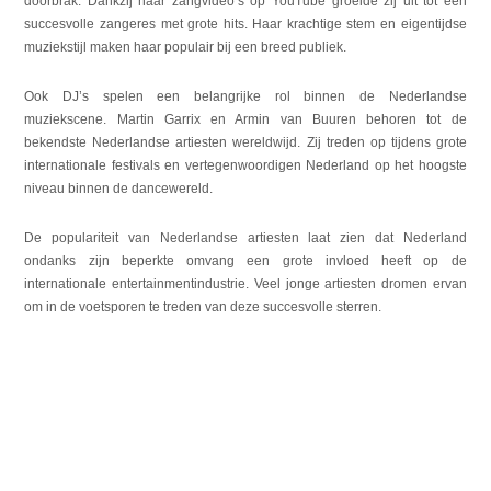
doorbrak. Dankzij haar zangvideo’s op YouTube groeide zij uit tot een
succesvolle zangeres met grote hits. Haar krachtige stem en eigentijdse
muziekstijl maken haar populair bij een breed publiek.
Ook DJ’s spelen een belangrijke rol binnen de Nederlandse
muziekscene. Martin Garrix en Armin van Buuren behoren tot de
bekendste Nederlandse artiesten wereldwijd. Zij treden op tijdens grote
internationale festivals en vertegenwoordigen Nederland op het hoogste
niveau binnen de dancewereld.
De populariteit van Nederlandse artiesten laat zien dat Nederland
ondanks zijn beperkte omvang een grote invloed heeft op de
internationale entertainmentindustrie. Veel jonge artiesten dromen ervan
om in de voetsporen te treden van deze succesvolle sterren.