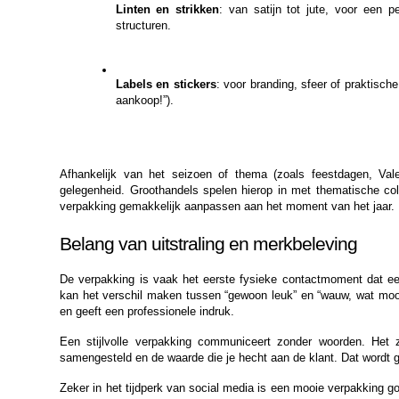
Linten en strikken
: van satijn tot jute, voor een pe
structuren.
Labels en stickers
: voor branding, sfeer of praktisch
aankoop!”).
Afhankelijk van het seizoen of thema (zoals feestdagen, Valen
gelegenheid. Groothandels spelen hierop in met thematische colle
verpakking gemakkelijk aanpassen aan het moment van het jaar.
Belang van uitstraling en merkbeleving
De verpakking is vaak het eerste fysieke contactmoment dat ee
kan het verschil maken tussen “gewoon leuk” en “wauw, wat mooi in
en geeft een professionele indruk.
Een stijlvolle verpakking communiceert zonder woorden. Het z
samengesteld en de waarde die je hecht aan de klant. Dat wordt 
Zeker in het tijdperk van social media is een mooie verpakking g