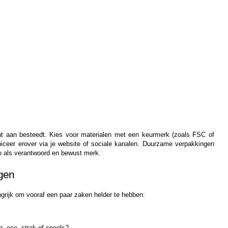
ht aan besteedt. Kies voor materialen met een keurmerk (zoals FSC of 
iceer erover via je website of sociale kanalen. Duurzame verpakkingen 
go als verantwoord en bewust merk.
ngen
angrijk om vooraf een paar zaken helder te hebben:
g, eco, strak of speels?