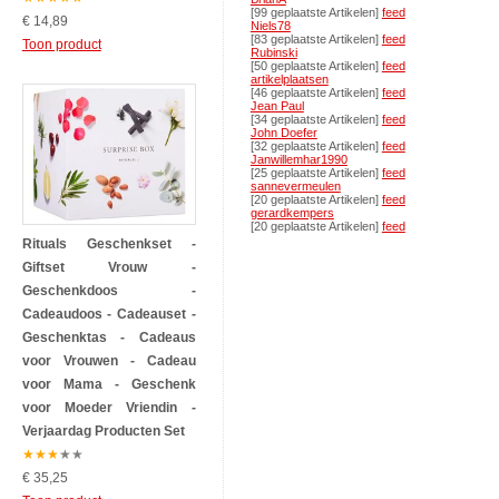
[99 geplaatste Artikelen]
feed
€ 14,89
Niels78
[83 geplaatste Artikelen]
feed
Toon product
Rubinski
[50 geplaatste Artikelen]
feed
artikelplaatsen
[46 geplaatste Artikelen]
feed
Jean Paul
[34 geplaatste Artikelen]
feed
John Doefer
[32 geplaatste Artikelen]
feed
Janwillemhar1990
[25 geplaatste Artikelen]
feed
sannevermeulen
[20 geplaatste Artikelen]
feed
gerardkempers
[20 geplaatste Artikelen]
feed
Rituals Geschenkset -
Giftset Vrouw -
Geschenkdoos -
Cadeaudoos - Cadeauset -
Geschenktas - Cadeaus
voor Vrouwen - Cadeau
voor Mama - Geschenk
voor Moeder Vriendin -
Verjaardag Producten Set
★
★
★
★
★
€ 35,25