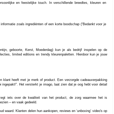
rsoonlijke en feestelijke touch. In verschillende breedtes, kleuren en 
e informatie zoals ingrediënten of een korte boodschap (“Bedankt voor je 
tijn, geboorte, Kerst, Moederdag) kun je als bedrijf inspelen op de 
cties, limited editions en trendy kleurenpaletten. Hierdoor kun je jouw 
n klant heeft met je merk of product. Een verzorgde cadeauverpakking 
gepakt!”. Het versterkt je imago, laat zien dat je oog hebt voor detail 
egt iets over de kwaliteit van het product, de zorg waarmee het is 
gezien – en vaak gedeeld.
oud waard. Klanten delen hun aankopen, reviews en ‘unboxing’ video's op 