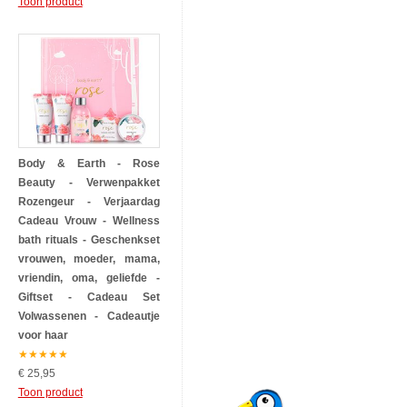
Toon product
Body & Earth - Rose
Beauty - Verwenpakket
Rozengeur - Verjaardag
Cadeau Vrouw - Wellness
bath rituals - Geschenkset
vrouwen, moeder, mama,
vriendin, oma, geliefde -
Giftset - Cadeau Set
Volwassenen - Cadeautje
voor haar
★
★
★
★
★
€ 25,95
Toon product