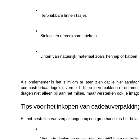
Herbruikbare linnen tasjes
Biologisch afbreekbare stickers
Linten van natuurlijk materiaal zoals hennep of katoen
Als ondernemer is het slim om te laten zien dat je hier aandac
composteerbaar-logo’s), vermeld dit op je verpakking of commun
dragen niet alleen bij aan het milieu, maar versterken ook je ima
Tips voor het inkopen van cadeauverpakki
Bij het bestellen van verpakkingen bij een groothandel is het bel
Wat is je doelgroep en wat past daarbij? Luxe uitstralin