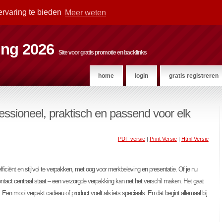
ervaring te bieden
Meer weten
ting 2026
Site voor gratis promotie en backlinks
home
login
gratis registreren
ssioneel, praktisch en passend voor elk
PDF versie
|
Print Versie
|
Html Versie
r
iciënt en stijlvol te verpakken, met oog voor merkbeleving en presentatie. Of je nu
contact centraal staat – een verzorgde verpakking kan net het verschil maken. Het gaat
en mooi verpakt cadeau of product voelt als iets speciaals. En dat begint allemaal bij