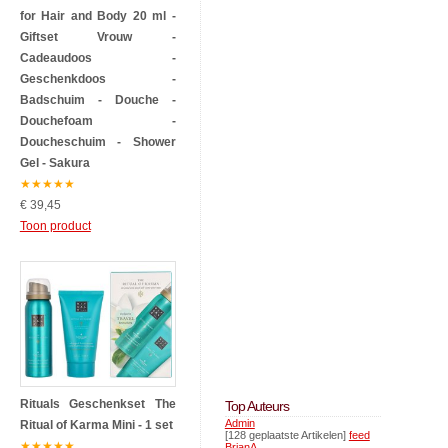
for Hair and Body 20 ml -
Giftset Vrouw -
Cadeaudoos -
Geschenkdoos -
Badschuim - Douche -
Douchefoam -
Doucheschuim - Shower
Gel - Sakura
★
★
★
★
★
€ 39,45
Toon product
Rituals Geschenkset The
Top Auteurs
Admin
Ritual of Karma Mini - 1 set
[128 geplaatste Artikelen]
feed
★
★
★
★
★
BrianA