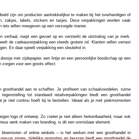
eld zijn om producten aantrekkelijker te maken bij het overhandigen of 
n, zakjes, labels, stickers en tasjes. Deze verpakkingen worden vaak 
en iets willen meegeven op een verzorgde manier.
verhaal, roept een gevoel op en versterkt de uitstraling van je merk. 
eelt de cadeauverpakking een steeds grotere rol. Klanten willen verrast 
gen. En daar speelt verpakking een sleutelrol in.
oosje met zijdepapier, een lintje en een persoonlijke boodschap op een 
n zorgen voor een groots effect.
groothandel aan te schaffen. Je profiteert van schaalvoordelen, ruime 
egenstelling tot standaard retailverpakkingen biedt een groothandel 
je niet continu hoeft bij te bestellen. Ideaal als je met piekmomenten 
igen logo of ontwerp. Zo creëer je niet alleen herkenbaarheid, maar ook 
serieus werk maken van branding, is dit een onmisbaar element.
s, bloemisten of online winkels – is het werken met een groothandel in 
op-up stores, tijdelijke promoties en beurzen biedt een groothandel de 