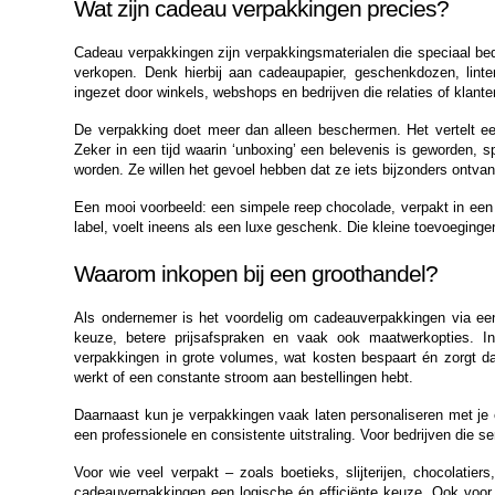
Wat zijn cadeau verpakkingen precies?
Cadeau verpakkingen zijn verpakkingsmaterialen die speciaal bedo
verkopen. Denk hierbij aan cadeaupapier, geschenkdozen, linte
ingezet door winkels, webshops en bedrijven die relaties of klant
De verpakking doet meer dan alleen beschermen. Het vertelt een 
Zeker in een tijd waarin ‘unboxing’ een belevenis is geworden, sp
worden. Ze willen het gevoel hebben dat ze iets bijzonders ontvan
Een mooi voorbeeld: een simpele reep chocolade, verpakt in een d
label, voelt ineens als een luxe geschenk. Die kleine toevoeginge
Waarom inkopen bij een groothandel?
Als ondernemer is het voordelig om cadeauverpakkingen via een 
keuze, betere prijsafspraken en vaak ook maatwerkopties. In t
verpakkingen in grote volumes, wat kosten bespaart én zorgt dat 
werkt of een constante stroom aan bestellingen hebt.
Daarnaast kun je verpakkingen vaak laten personaliseren met je e
een professionele en consistente uitstraling. Voor bedrijven die 
Voor wie veel verpakt – zoals boetieks, slijterijen, chocolatier
cadeauverpakkingen een logische én efficiënte keuze. Ook voor p