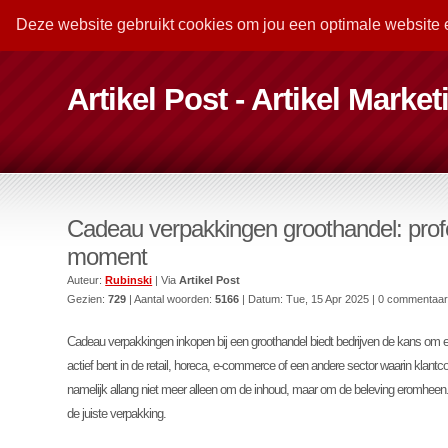
Deze website gebruikt cookies om jou een optimale website 
Artikel Post - Artikel Marke
Cadeau verpakkingen groothandel: profe
moment
Auteur:
Rubinski
| Via
Artikel Post
Gezien:
729
| Aantal woorden:
5166
| Datum:
Tue, 15 Apr 2025
| 0 commentaa
Cadeau verpakkingen inkopen bij een groothandel biedt bedrijven de kans om eff
actief bent in de retail, horeca, e-commerce of een andere sector waarin klant
namelijk allang niet meer alleen om de inhoud, maar om de beleving eromheen. E
de juiste verpakking.