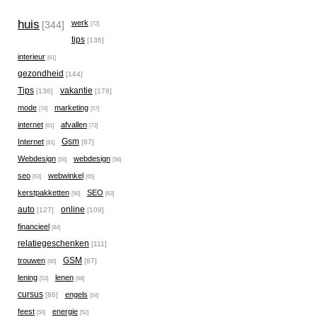
huis
werk
[344]
[72]
tips
[136]
interieur
[61]
gezondheid
[144]
Tips
vakantie
[136]
[178]
mode
marketing
[74]
[57]
internet
afvallen
[81]
[73]
Gsm
Internet
[87]
[81]
Webdesign
webdesign
[56]
[56]
seo
webwinkel
[63]
[65]
kerstpakketten
SEO
[56]
[63]
auto
online
[127]
[109]
financieel
[84]
relatiegeschenken
[111]
GSM
trouwen
[87]
[60]
lening
lenen
[53]
[68]
cursus
engels
[86]
[54]
feest
energie
[50]
[52]