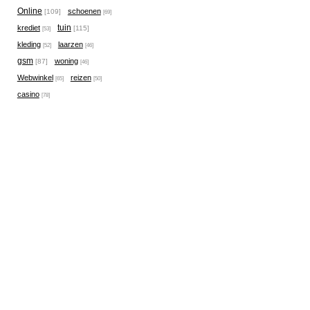
Online
schoenen
[109]
[69]
tuin
krediet
[115]
[53]
kleding
laarzen
[52]
[46]
gsm
woning
[87]
[46]
Webwinkel
reizen
[65]
[50]
casino
[78]