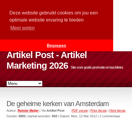
Deze website gebruikt cookies om jou een
optimale website ervaring te bieden
Meer weten
Begrepen
Artikel Post - Artikel
Marketing 2026
Site voor gratis promotie en backlinks
De geheime kerken van Amsterdam
Auteur:
Reinier Meijer
| Via
Artikel Post
PDF versie
|
Print Versie
|
Html Versie
Gezien:
6902
| Aantal woorden:
943
| Datum:
Mon, 12 Mar 2012
| 2 commentaar