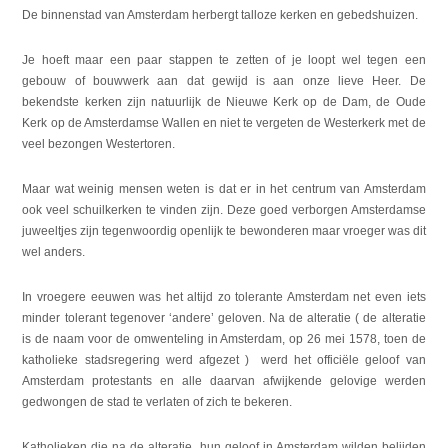
De binnenstad van Amsterdam herbergt talloze kerken en gebedshuizen.
Je hoeft maar een paar stappen te zetten of je loopt wel tegen een
gebouw of bouwwerk aan dat gewijd is aan onze lieve Heer. De
bekendste kerken zijn natuurlijk de Nieuwe Kerk op de Dam, de Oude
Kerk op de Amsterdamse Wallen en niet te vergeten de Westerkerk met de
veel bezongen Westertoren.
Maar wat weinig mensen weten is dat er in het centrum van Amsterdam
ook veel schuilkerken te vinden zijn. Deze goed verborgen Amsterdamse
juweeltjes zijn tegenwoordig openlijk te bewonderen maar vroeger was dit
wel anders.
In vroegere eeuwen was het altijd zo tolerante Amsterdam net even iets
minder tolerant tegenover ‘andere’ geloven. Na de alteratie ( de alteratie
is de naam voor de omwenteling in Amsterdam, op 26 mei 1578, toen de
katholieke stadsregering werd afgezet ) werd het officiële geloof van
Amsterdam protestants en alle daarvan afwijkende gelovige werden
gedwongen de stad te verlaten of zich te bekeren.
Katholieken die na de alteratie hun geloof in Amsterdam wilden belijden