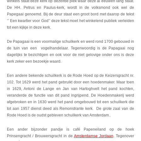
winkels staat deze kerk op dezelfde plek waar deze al eeuwen lang staat.
De HH. Petrus en Paulus-kerk, wordt in de volksmond ook wel de
Papegaai genoemd. Bij de deur staat een groot bord met daarop de tekst
‘’ Een kwartier voor God’’ deze tekst moet het winkelend publiek verleiden
tot een kijkje in deze kerk.
De Papagaai is een voormalige schuilkerk en werd rond 1700 gebouwd in
de tuin van een vogelhandelaar. Tegenwoordig is de Papagaai nog
dagelijks te bezichtigen en ook voor de niet gelovige onder ons is deze
kerk zeker een bezoekje waard.
Een andere bekende schuilkerk is de Rode Hoed op de Keizersgracht nr.
102. Tot 1629 werd het pand gebruikt door een hoedenmaker. Maar toen
in 1629, Antoni de Lange en Jan van Hartoghvelt het pand kochten,
veranderde de functie van dit pand ingrijpend. De Hoedenmakerij werd
afgebroken en in 1630 werd het pand omgebouwd tot een schuilkerk die
tot aan 1957 dienst deed als Remonstrante kerk. De grote zaal van de
Rode Hoed is de oudst gebleven schuilkerk van Amsterdam..
Een ander bijzonder pandje is café Papeneiland op de hoek
Prinsengracht / Brouwersgracht in de
Amsterdamse Jordaan
. Tegenover