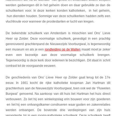
werden gedwongen dit in het geheim doen en daar gebruikte ze dan de
schuilkerken voor. In deze kerken konden katholieken, in het geheim,
hun diensten houden. Sommige van deze schuilkerken hadden zelfs een
vluchtroute voor wanneer de prostestanten er lucht van kregen.
De bekendste schuilkerk van Amsterdam is misschien wel Ons’ Lieve
Heer op Zolder. Deze voormalige schuilkerk, gevestigd in een prachtig
gerenoveerd grachtenpand de Nieuwezijds Voorburgwal, is tegenwoordig
een museum en als je een
rondleiding op de Wallen
maakt moet je zeker
even een bezoekje aan deze voormalige schuilkerk brengen.
Tegenwoordig is deze kerk door iedereen te bezichtigen. Dit staat in schril
contrast tot de voorgaande eeuwen.
De geschiedenis van Ons’ Lieve Heer op Zolder gaat terug tot de 17e
eeuw. In 1661 kocht de rijke katholieke koopman Jan Hartman dit
grachtenhuis aan de Nieuwezijds Voorburgwal, toen ook wel de ‘Fluwelen
Burgwal’ genoemd. Na aankoop van dit huis liet Hartman het huis direct
verbouwen. Zo liet hij een winkelopslag erin bouwen voor zijn goederen
en liet hij een ontvangstkamer construeren waar gasten en zakenrelaties
werden ontvangen. De bovenste drie verdiepingen van zijn huis
veranderde hij in een rooms-katholieke schuilkerk. Deze schuilkerk heeft