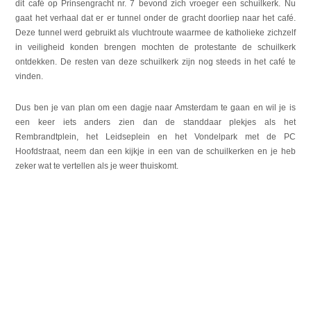
dit café op Prinsengracht nr. 7 bevond zich vroeger een schuilkerk. Nu
gaat het verhaal dat er er tunnel onder de gracht doorliep naar het café.
Deze tunnel werd gebruikt als vluchtroute waarmee de katholieke zichzelf
in veiligheid konden brengen mochten de protestante de schuilkerk
ontdekken. De resten van deze schuilkerk zijn nog steeds in het café te
vinden.
Dus ben je van plan om een dagje naar Amsterdam te gaan en wil je is
een keer iets anders zien dan de standdaar plekjes als het
Rembrandtplein, het Leidseplein en het Vondelpark met de PC
Hoofdstraat, neem dan een kijkje in een van de schuilkerken en je heb
zeker wat te vertellen als je weer thuiskomt.