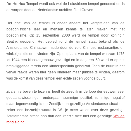
De He Hua Tempel wordt ook wel de Lotusbloem tempel genoemd en is
ontworpen door de Nederlandse architect Fred Greven.
Het doel van de tempel is onder andere het verspreiden van de
boeddhistische leer en mensen kennis te laten maken met het
boeddhisme. Op 15 september 2000 werd de tempel door koningin
Beatrix geopend. Het gebied rond de tempel staat bekend als de
Amsterdamse Chinatown, mede door de vele Chinese restaurantjes en
winkeltjes die er te vinden zijn. Op de plaats van de tempel was van 1475
tot 1944 een kloostergebouw gevestigd en in de jaren ‘50 werd er op het
braakliggende terrein een kinderspeeltuin gebouwd. Toen de buurt in het
verval raakte waren hier geen kinderen maar junkies te vinden, daarom
was de komst van deze tempel een echte zegen voor de buurt.
Zoals hierboven te lezen is heeft de Zeedijk in de loop der eeuwen veel
gedaantewisselingen ondergaan, sommige positief, sommige negatief
maar tegenwoordig is de Zeedijk een gezellige Amsterdamse straat die
zeker een bezoekje waard is. Wil je meer weten over deze gezellige
Amsterdamse straat loop dan een keertje mee met een gezellige
Wallen
rondleiding
.