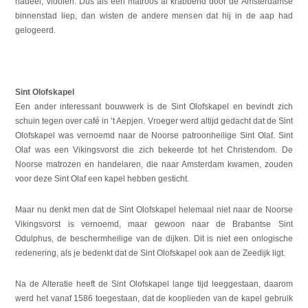
nadeel; vlooien. Dus als een matroos al krabbend door de Amsterdamse
binnenstad liep, dan wisten de andere mensen dat hij in de aap had
gelogeerd.
Sint Olofskapel
Een ander interessant bouwwerk is de Sint Olofskapel en bevindt zich
schuin tegen over café in ’t Aepjen. Vroeger werd altijd gedacht dat de Sint
Olofskapel was vernoemd naar de Noorse patroonheilige Sint Olaf. Sint
Olaf was een Vikingsvorst die zich bekeerde tot het Christendom. De
Noorse matrozen en handelaren, die naar Amsterdam kwamen, zouden
voor deze Sint Olaf een kapel hebben gesticht.
Maar nu denkt men dat de Sint Olofskapel helemaal niet naar de Noorse
Vikingsvorst is vernoemd, maar gewoon naar de Brabantse Sint
Odulphus, de beschermheilige van de dijken. Dit is niet een onlogische
redenering, als je bedenkt dat de Sint Olofskapel ook aan de Zeedijk ligt.
Na de Alteratie heeft de Sint Olofskapel lange tijd leeggestaan, daarom
werd het vanaf 1586 toegestaan, dat de kooplieden van de kapel gebruik