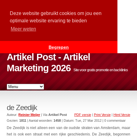
Deze website gebruikt cookies om jou een
optimale website ervaring te bieden
Meer weten
Begrepen
Artikel Post - Artikel
Marketing 2026
Site voor gratis promotie en backlinks
de Zeedijk
Auteur:
Reinier Meijer
| Via
Artikel Post
PDF versie
|
Print Versie
|
Html Versie
Gezien:
1811
| Aantal woorden:
1458
| Datum:
Tue, 27 Mar 2012
| 0 commentaar
De Zeedijk is niet alleen een van de oudste straten van Amsterdam, maar
het is ook een straat met een rijke geschiedenis. De Zeedijk, begonnen