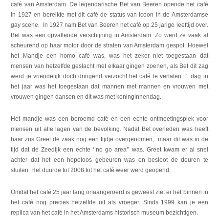
café van Amsterdam. De legendarische Bet van Beeren opende het café
in 1927 en bereikte met dit café de status van icoon in de Amsterdamse
gay scene. In 1927 nam Bet van Beeren het café op 25 jarige leeftijd over.
Bet was een opvallende verschijning in Amsterdam. Zo werd ze vaak al
scheurend op haar motor door de straten van Amsterdam gespot. Hoewel
het Mandje een homo café was, was het zeker niet toegestaan dat
mensen van hetzelfde geslacht met elkaar gingen zoenen, als Bet dit zag
werd je vriendelijk doch dringend verzocht het café te verlaten. 1 dag in
het jaar was het toegestaan dat mannen met mannen en vrouwen met
vrouwen gingen dansen en dit was met koninginnendag.
Het mandje was een beroemd café en een echte ontmoetingsplek voor
mensen uit alle lagen van de bevolking. Nadat Bet overleden was heeft
haar zus Greet de zaak nog een tijdje overgenomen, maar dit was in de
tijd dat de Zeedijk een echte ‘’no go area’’ was. Greet kwam er al snel
achter dat het een hopeloos gebeuren was en besloot de deuren te
sluiten. Het duurde tot 2008 tot het café weer werd geopend.
Omdat het café 25 jaar lang onaangeroerd is geweest ziet er het binnen in
het café nog precies hetzelfde uit als vroeger. Sinds 1999 kan je een
replica van het café in het Amsterdams historisch museum bezichtigen.