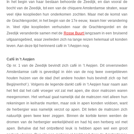
In het begin van haar bestaan behoorde de Zeedijk, en dan vooral de
bocht van de Zeedijk, tot een van de chiquere Amsterdamse straten, waar
veel rijke kooplieden hun onderkomen zochten. Maar met de komst van
de Grachtengordel, in het begin van de 17e eeuw, kwam hier verandering
in. Veel rijke kooplieden verhuisden naar de Grachtengordel en de
Zeedijk veranderde samen met de
Rosse Buurt
langzaam in een bruisend
uitgaansgebied, waar zeelieden zich na lange reizen helemaal uit konden
leven. Aan deze tijd herinnerd café in ’t Aepjen nog.
Café in ’t Aepjen
Op nr. 1 van de Zeedijk bevindt zich café in ’t Aepjen. Dit onversneden
Amsterdamse café is gevestigd in één van de nog twee overgebleven
houten huizen van de stad (het andere houten huis bevindt zich op het
Begijnenhof ). Volgens de legende dankt café in ‘t Aepjen haar naam aan
het feit dat het café vroeger vol zat met apen, die door matrozen waren
meegenomen. Het verhaal gaat namelijk dat de matrozen niet alleen hun
rekeningen in keiharde munten, maar ook in apen konden voldoen, want
de herbergier was namelijk verzot op apen. Dit lieten de matrozen zich
natuurlijk geen twee keer zeggen. Binnen de kortste keren werden de
dromen van de herbergier werkelijkheid en had hij een herberg vol met
apen. Behalve dat het ontzettend leuk is hebben apen wel een groot