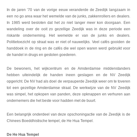
In de jaren ’70 van de vorige eeuw veranderde de Zeedijk langzaam in
een no go area waar het wemelde van de junks, zakkenrollers en dealers.
In 1985 werd besloten dat het zo niet langer meer kon doorgaan. Een
wandeling over de ooit zo gezellige Zeedijk was in deze periode een
riskante onderneming. Het wemelde er van de junks en dealers.
Politietoezicht op straat was er niet of nauwelijks. Veel cafés gooiden de
handdoek in de ring en de cafés die wel open waren werd gebruikt voor
de handel in drugs en gestolen goederen.
De bewoners, het wijkcentrum en de Amsterdamse middenstanders
hebben uiteindelijk de handen ineen geslagen en de NV Zeedijk
opgericht. De NV had als doel de verpauperde Zeedijk weer om te toveren
tot een gezellige Amsterdamse straat. De werkwijze van de NV Zeedijk
was simpel, het opkopen van panden, deze opknappen en verhuren aan
ondernemers die het beste voor hadden met de buurt.
Een belangrijk onderdeel van deze opschoningactie van de Zeedijk is de
Chinees Boeddhistische tempel, de He Hua Tempel.
De He Hua Tempel